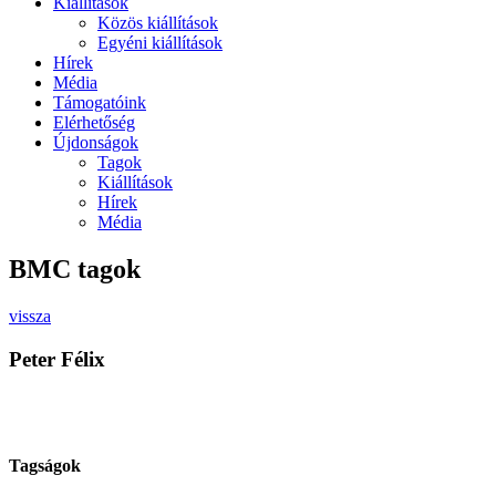
Kiállítások
Közös kiállítások
Egyéni kiállítások
Hírek
Média
Támogatóink
Elérhetőség
Újdonságok
Tagok
Kiállítások
Hírek
Média
BMC tagok
vissza
Peter Félix
Tagságok