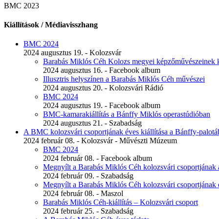
BMC 2023
Kiállítások / Médiavisszhang
BMC 2024
2024 augusztus 19. - Kolozsvár
Barabás Miklós Céh Kolozs megyei képzőművészeinek ki
2024 augusztus 16. - Facebook album
Illusztris helyszínen a Barabás Miklós Céh művészei
2024 augusztus 20. - Kolozsvári Rádió
BMC 2024
2024 augusztus 19. - Facebook album
BMC-kamarakiállítás a Bánffy Miklós operastúdióban
2024 augusztus 21. - Szabadság
A BMC kolozsvári csoportjának éves kiállítása a Bánffy-palot
2024 február 08. - Kolozsvár - Művészti Múzeum
BMC 2024
2024 február 08. - Facebook album
Megnyílt a Barabás Miklós Céh kolozsvári csoportjának a 
2024 február 09. - Szabadság
Megnyílt a Barabás Miklós Céh kolozsvári csoportjának é
2024 február 08. - Maszol
Barabás Miklós Céh-kiállítás – Kolozsvári csoport
2024 február 25. - Szabadság