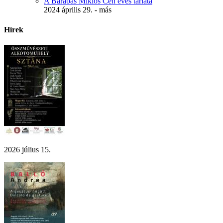
A Barabás Miklós Céh éves tárlata
2024 április 29. - más
Hírek
2026 július 15.