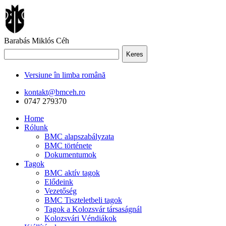
Barabás Miklós Céh
Keres
Versiune în limba română
kontakt@bmceh.ro
0747 279370
Home
Rólunk
BMC alapszabályzata
BMC története
Dokumentumok
Tagok
BMC aktív tagok
Elődeink
Vezetőség
BMC Tiszteletbeli tagok
Tagok a Kolozsvár társaságnál
Kolozsvári Véndiákok