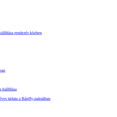
állítása rendezés közben
ában
kiállítása
ves tárlata a Bánffy-palotában