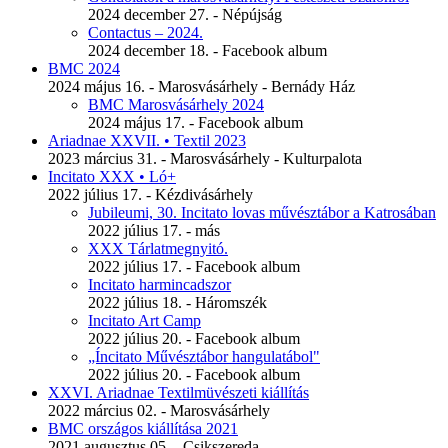
2024 december 27. - Népújság
Contactus – 2024.
2024 december 18. - Facebook album
BMC 2024
2024 május 16. - Marosvásárhely - Bernády Ház
BMC Marosvásárhely 2024
2024 május 17. - Facebook album
Ariadnae XXVII. • Textil 2023
2023 március 31. - Marosvásárhely - Kulturpalota
Incitato XXX • Ló+
2022 július 17. - Kézdivásárhely
Jubileumi, 30. Incitato lovas művésztábor a Katrosában
2022 július 17. - más
XXX Tárlatmegnyitó.
2022 július 17. - Facebook album
Incitato harmincadszor
2022 július 18. - Háromszék
Incitato Art Camp
2022 július 20. - Facebook album
„Íncitato Művésztábor hangulatábol"
2022 július 20. - Facebook album
XXVI. Ariadnae Textilmüvészeti kiállítás
2022 március 02. - Marosvásárhely
BMC országos kiállítása 2021
2021 augusztus 05. - Csikszereda