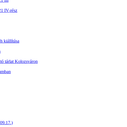
1 III
21 IV-rész
 kiállítása
n
ó tárlat Kolozsváron
eumban
09.17.)