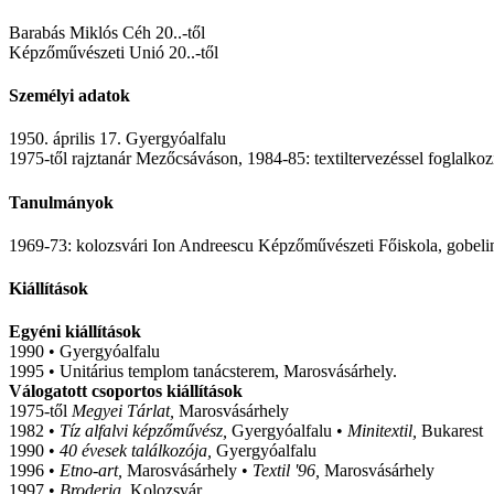
Barabás Miklós Céh 20..-től
Képzőművészeti Unió 20..-től
Személyi adatok
1950. április 17. Gyergyóalfalu
1975-től rajztanár Mezőcsáváson, 1984-85: textiltervezéssel foglalko
Tanulmányok
1969-73: kolozsvári Ion Andreescu Képzőművészeti Főiskola, gobelin
Kiállítások
Egyéni kiállítások
1990 • Gyergyóalfalu
1995 • Unitárius templom tanácsterem, Marosvásárhely.
Válogatott csoportos kiállítások
1975-től
Megyei Tárlat,
Marosvásárhely
1982 •
Tíz alfalvi képzőművész,
Gyergyóalfalu •
Minitextil,
Bukarest
1990 •
40 évesek találkozója,
Gyergyóalfalu
1996 •
Etno-art,
Marosvásárhely •
Textil '96,
Marosvásárhely
1997 •
Broderia,
Kolozsvár.