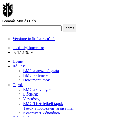
Barabás Miklós Céh
Keres
Versiune în limba română
kontakt@bmceh.ro
0747 279370
Home
Rólunk
BMC alapszabályzata
BMC története
Dokumentumok
Tagok
BMC aktív tagok
Elődeink
Vezetőség
BMC Tiszteletbeli tagok
Tagok a Kolozsvár társaságnál
Kolozsvári Véndiákok