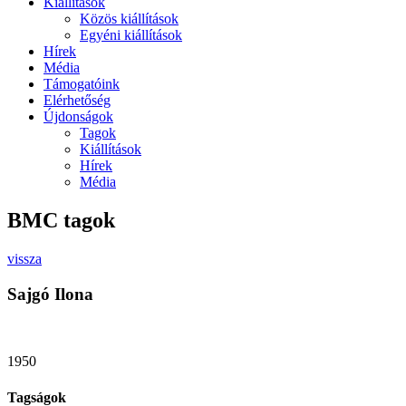
Kiállítások
Közös kiállítások
Egyéni kiállítások
Hírek
Média
Támogatóink
Elérhetőség
Újdonságok
Tagok
Kiállítások
Hírek
Média
BMC tagok
vissza
Sajgó Ilona
1950
Tagságok