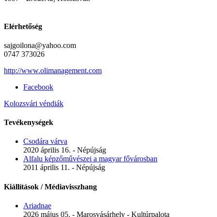
Elérhetőség
sajgoilona@yahoo.com
0747 373026
http://www.olimanagement.com
Facebook
Kolozsvári véndiák
Tevékenységek
Csodára várva
2020 április 16. - Népújság
Alfalu képzőművészei a magyar fővárosban
2011 április 11. - Népújság
Kiállítások / Médiavisszhang
Ariadnae
2026 május 05. - Marosvásárhely - Kultúrpalota