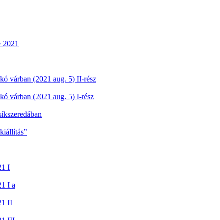
• 2021
kó várban (2021 aug. 5) II-rész
kó várban (2021 aug. 5) I-rész
síkszeredában
iállítás”
21 I
1 I a
1 II