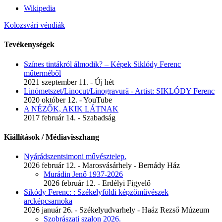
Wikipedia
Kolozsvári véndiák
Tevékenységek
Színes tintákról álmodik? – Képek Siklódy Ferenc
műterméből
2021 szeptember 11. - Új hét
Linómetszet/Linocut/Linogravură - Artist: SIKLÓDY Ferenc
2020 október 12. - YouTube
A NÉZŐK, AKIK LÁTNAK
2017 február 14. - Szabadság
Kiállítások / Médiavisszhang
Nyárádszentsimoni művésztelep.
2026 február 12. - Marosvásárhely - Bernády Ház
Murádin Jenő 1937-2026
2026 február 12. - Erdélyi Figyelő
Sikódy Ferenc: : Székelyföldi képzőművészek
arcképcsarnoka
2026 január 26. - Székelyudvarhely - Haáz Rezső Múzeum
Szobrászati szalon 2026.