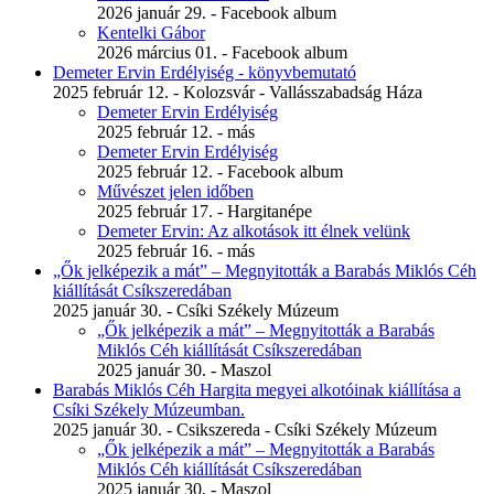
2026 január 29. - Facebook album
Kentelki Gábor
2026 március 01. - Facebook album
Demeter Ervin Erdélyiség - könyvbemutató
2025 február 12. - Kolozsvár - Vallásszabadság Háza
Demeter Ervin Erdélyiség
2025 február 12. - más
Demeter Ervin Erdélyiség
2025 február 12. - Facebook album
Művészet jelen időben
2025 február 17. - Hargitanépe
Demeter Ervin: Az alkotások itt élnek velünk
2025 február 16. - más
„Ők jelképezik a mát” – Megnyitották a Barabás Miklós Céh
kiállítását Csíkszeredában
2025 január 30. - Csíki Székely Múzeum
„Ők jelképezik a mát” – Megnyitották a Barabás
Miklós Céh kiállítását Csíkszeredában
2025 január 30. - Maszol
Barabás Miklós Céh Hargita megyei alkotóinak kiállítása a
Csíki Székely Múzeumban.
2025 január 30. - Csikszereda - Csíki Székely Múzeum
„Ők jelképezik a mát” – Megnyitották a Barabás
Miklós Céh kiállítását Csíkszeredában
2025 január 30. - Maszol