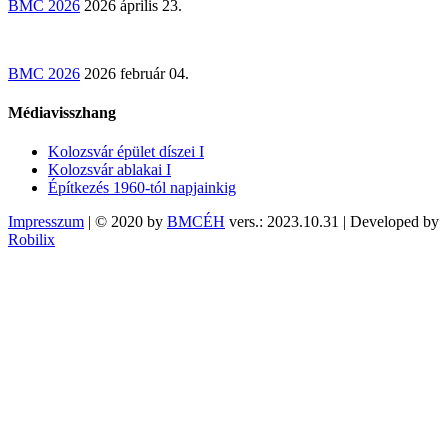
BMC 2026
2026 április 23.
BMC 2026
2026 február 04.
Médiavisszhang
Kolozsvár épület díszei I
Kolozsvár ablakai I
Építkezés 1960-tól napjainkig
Impresszum
| © 2020 by
BMCÉH
vers.: 2023.10.31 | Developed by
Robilix