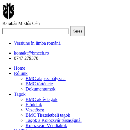
Barabás Miklós Céh
Keres
Versiune în limba română
kontakt@bmceh.ro
0747 279370
Home
Rólunk
BMC alapszabályzata
BMC története
Dokumentumok
Tagok
BMC aktív tagok
Elődeink
Vezetőség
BMC Tiszteletbeli tagok
Tagok a Kolozsvár társaságnál
Kolozsvári Véndiákok