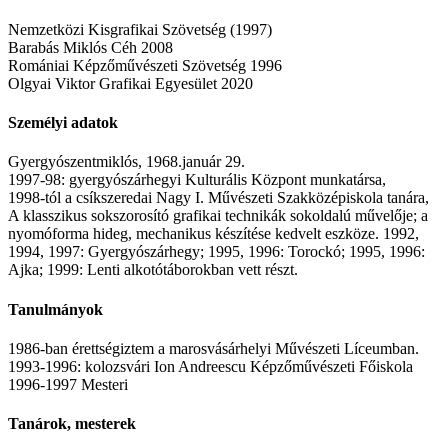
Nemzetközi Kisgrafikai Szövetség (1997)
Barabás Miklós Céh 2008
Romániai Képzőművészeti Szövetség 1996
Olgyai Viktor Grafikai Egyesület 2020
Személyi adatok
Gyergyószentmiklós, 1968.január 29.
1997-98: gyergyószárhegyi Kulturális Központ munkatársa,
1998-tól a csíkszeredai Nagy I. Művészeti Szakközépiskola tanára,
A klasszikus sokszorosító grafikai technikák sokoldalú művelője; a
nyomóforma hideg, mechanikus készítése kedvelt eszköze. 1992,
1994, 1997: Gyergyószárhegy; 1995, 1996: Torockó; 1995, 1996:
Ajka; 1999: Lenti alkotótáborokban vett részt.
Tanulmányok
1986-ban érettségiztem a marosvásárhelyi Művészeti Líceumban.
1993-1996: kolozsvári Ion Andreescu Képzőművészeti Főiskola
1996-1997 Mesteri
Tanárok, mesterek