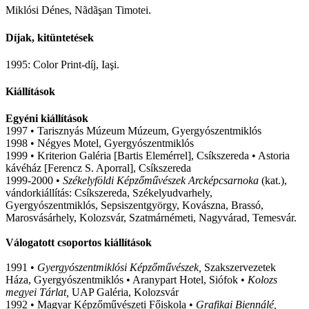
Miklósi Dénes, Nãdãşan Timotei.
Díjak, kitüntetések
1995: Color Print-díj, Iaşi.
Kiállítások
Egyéni kiállítások
1997 • Tarisznyás Múzeum Múzeum, Gyergyószentmiklós
1998 • Négyes Motel, Gyergyószentmiklós
1999 • Kriterion Galéria [Bartis Elemérrel], Csíkszereda • Astoria
kávéház [Ferencz S. Aporral], Csíkszereda
1999-2000 •
Székelyföldi Képzőművészek Arcképcsarnoka
(kat.),
vándorkiállítás: Csíkszereda, Székelyudvarhely,
Gyergyószentmiklós, Sepsiszentgyörgy, Kovászna, Brassó,
Marosvásárhely, Kolozsvár, Szatmárnémeti, Nagyvárad, Temesvár.
Válogatott csoportos kiállítások
1991 •
Gyergyószentmiklósi Képzőművészek,
Szakszervezetek
Háza, Gyergyószentmiklós • Aranypart Hotel, Siófok •
Kolozs
megyei Tárlat,
UAP Galéria, Kolozsvár
1992 • Magyar Képzőművészeti Főiskola •
Grafikai Biennálé,