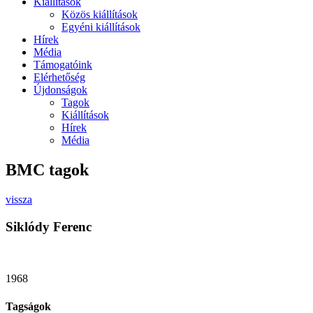
Kiállítások
Közös kiállítások
Egyéni kiállítások
Hírek
Média
Támogatóink
Elérhetőség
Újdonságok
Tagok
Kiállítások
Hírek
Média
BMC tagok
vissza
Siklódy Ferenc
1968
Tagságok