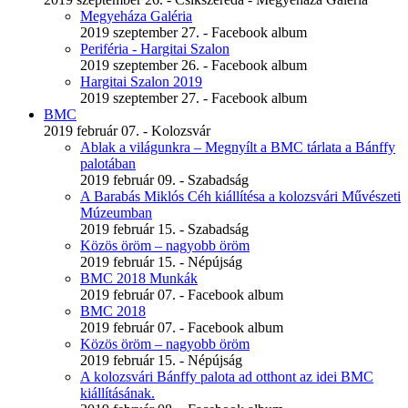
Megyeháza Galéria
2019 szeptember 27. - Facebook album
Periféria - Hargitai Szalon
2019 szeptember 26. - Facebook album
Hargitai Szalon 2019
2019 szeptember 27. - Facebook album
BMC
2019 február 07. - Kolozsvár
Ablak a világunkra – Megnyílt a BMC tárlata a Bánffy
palotában
2019 február 09. - Szabadság
A Barabás Miklós Céh kiállítésa a kolozsvári Művészeti
Múzeumban
2019 február 15. - Szabadság
Közös öröm – nagyobb öröm
2019 február 15. - Népújság
BMC 2018 Munkák
2019 február 07. - Facebook album
BMC 2018
2019 február 07. - Facebook album
Közös öröm – nagyobb öröm
2019 február 15. - Népújság
A kolozsvári Bánffy palota ad otthont az idei BMC
kiállításának.