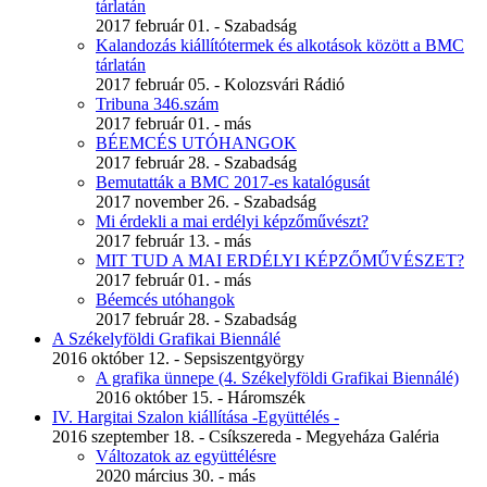
tárlatán
2017 február 01. - Szabadság
Kalandozás kiállítótermek és alkotások között a BMC
tárlatán
2017 február 05. - Kolozsvári Rádió
Tribuna 346.szám
2017 február 01. - más
BÉEMCÉS UTÓHANGOK
2017 február 28. - Szabadság
Bemutatták a BMC 2017-es katalógusát
2017 november 26. - Szabadság
Mi érdekli a mai erdélyi képzőművészt?
2017 február 13. - más
MIT TUD A MAI ERDÉLYI KÉPZŐMŰVÉSZET?
2017 február 01. - más
Béemcés utóhangok
2017 február 28. - Szabadság
A Székelyföldi Grafikai Biennálé
2016 október 12. - Sepsiszentgyörgy
A grafika ünnepe (4. Székelyföldi Grafikai Biennálé)
2016 október 15. - Háromszék
IV. Hargitai Szalon kiállítása -Együttélés -
2016 szeptember 18. - Csíkszereda - Megyeháza Galéria
Változatok az együttélésre
2020 március 30. - más