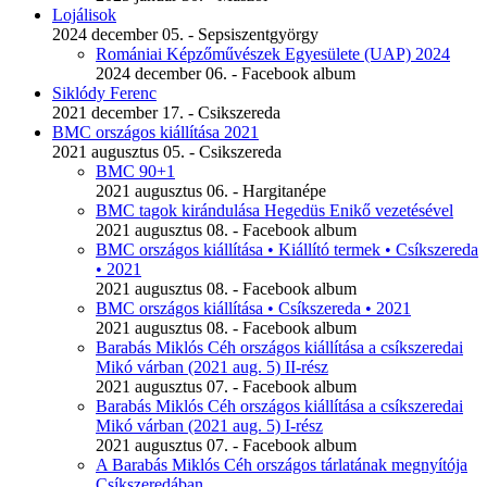
Lojálisok
2024 december 05. - Sepsiszentgyörgy
Romániai Képzőművészek Egyesülete (UAP) 2024
2024 december 06. - Facebook album
Siklódy Ferenc
2021 december 17. - Csikszereda
BMC országos kiállítása 2021
2021 augusztus 05. - Csikszereda
BMC 90+1
2021 augusztus 06. - Hargitanépe
BMC tagok kirándulása Hegedüs Enikő vezetésével
2021 augusztus 08. - Facebook album
BMC országos kiállítása • Kiállító termek • Csíkszereda
• 2021
2021 augusztus 08. - Facebook album
BMC országos kiállítása • Csíkszereda • 2021
2021 augusztus 08. - Facebook album
Barabás Miklós Céh országos kiállítása a csíkszeredai
Mikó várban (2021 aug. 5) II-rész
2021 augusztus 07. - Facebook album
Barabás Miklós Céh országos kiállítása a csíkszeredai
Mikó várban (2021 aug. 5) I-rész
2021 augusztus 07. - Facebook album
A Barabás Miklós Céh országos tárlatának megnyítója
Csíkszeredában