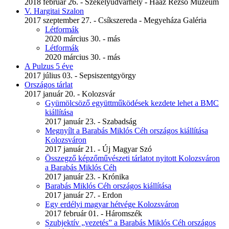
2018 február 26. - Székelyudvarhely - Haáz Rezső Múzeum
V. Hargitai Szalon
2017 szeptember 27. - Csíkszereda - Megyeháza Galéria
Létformák
2020 március 30. - más
Létformák
2020 március 30. - más
A Pulzus 5 éve
2017 július 03. - Sepsiszentgyörgy
Országos tárlat
2017 január 20. - Kolozsvár
Gyümölcsöző együttműködések kezdete lehet a BMC
kiállítása
2017 január 23. - Szabadság
Megnyílt a Barabás Miklós Céh országos kiállítása
Kolozsváron
2017 január 21. - Új Magyar Szó
Összegző képzőművészeti tárlatot nyitott Kolozsváron
a Barabás Miklós Céh
2017 január 23. - Krónika
Barabás Miklós Céh országos kiállítása
2017 január 27. - Erdon
Egy erdélyi magyar hétvége Kolozsváron
2017 február 01. - Háromszék
Szubjektív „vezetés” a Barabás Miklós Céh országos