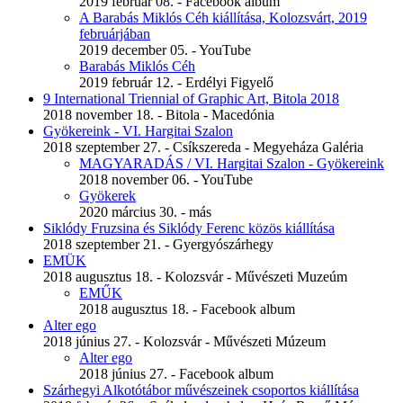
2019 február 08. - Facebook album
A Barabás Miklós Céh kiállítása, Kolozsvárt, 2019
februárjában
2019 december 05. - YouTube
Barabás Miklós Céh
2019 február 12. - Erdélyi Figyelő
9 International Triennial of Graphic Art, Bitola 2018
2018 november 18. - Bitola - Macedónia
Gyökereink - VI. Hargitai Szalon
2018 szeptember 27. - Csíkszereda - Megyeháza Galéria
MAGYARADÁS / VI. Hargitai Szalon - Gyökereink
2018 november 06. - YouTube
Gyökerek
2020 március 30. - más
Siklódy Fruzsina és Siklódy Ferenc közös kiállítása
2018 szeptember 21. - Gyergyószárhegy
EMÜK
2018 augusztus 18. - Kolozsvár - Művészeti Muzeúm
EMŰK
2018 augusztus 18. - Facebook album
Alter ego
2018 június 27. - Kolozsvár - Művészeti Múzeum
Alter ego
2018 június 27. - Facebook album
Szárhegyi Alkotótábor művészeinek csoportos kiállítása