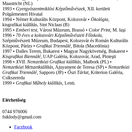
Maastricht (NL)
1993 •
Gyergyószentmiklósi Képzőművészek,
XII. kerületi
Polgármesteri Hivatal
1994 • Német Kulturális Központ, Kolozsvár •
Ökológia,
kisgrafikai kiállítás, Sint Niclaas (B)
1995 •
Emberi test,
Városi Múzeum, Brassó •
Color Print,
M. Iaşi
1996 •
70 éves a kolozsvári Képzőművészeti Főiskola,
Szépművészeti Múzeum, Budapest, Kolozsvár és Román Kulturális
Központ, Párizs •
Grafikai Triennálé,
Bitola (Macedónia)
1997 • Dalles Terem, Bukarest • Magyar Nagykövetség, Bukarest •
Kisgrafikai Biennálé,
UAP Galéria, Kolozsvár, Arad, Ploieşti
1998 •
XVII. Nemzetközi Grafikai kiállítás,
Malbork (PL) •
Nemzetközi Metszetkiállítás,
Ajuyament de Teresa (SP) •
Nemzetközi
Grafikai Triennálé,
Sapporo (JP) •
Őszi Tárlat,
Kriterion Galéria,
Csíkszereda
1999 •
Grafikai Műhely kiállítás,
Lenti.
Elérhetőség
0744 976006
fsiklody@gmail.com
Facebook