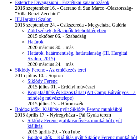
Estetiche Divagazioni - Esztétikai kalandozások
2016 szeptember 16. - Caerano di San Marco -Olaszország-
"Villa Benzi Zecchini"
III.Hargitai Szalon
2015 szeptember 24. - Csíkszereda - Megyeháza Galéria
Zöld székek, kék cipők teleholdfényben
2015 október 06. - Szabadság
Határok
2020 március 30. - más
Határok, határmentiség, határtalanság (III. Hargitai
Szalon, 2015)
2020 március 24. - más
Siklódy Ferenc - Az emlékezés terei
2015 július 10. - Sopron
Siklódy Ferenc
2015 július 01. - Erdélyi művészet
Kopjafaállítás és közös tárlat (Art Camp Bálványos – a
minőség művésztelepe)
2015 július 13. - Háromszék
Boldog idők -Kiállítás nyílt Siklódy Ferenc munkáiból
2015 április 17. - Nyíregyháza - Pál Gyula terem
Siklódy Ferenc grafikusművész munkáiból nyílt
kiállítás
2015 április 29. - YouTube
Boldog idők – Kiállítás nyílt Siklódy Ferenc munkáiból