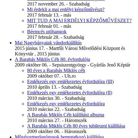
2017 november 26. - Szabadság
Mi érdekli a mai erdélyi képzőművészt?
2017 február 13. - más
MIT TUD A MAI ERDÉLYI KÉPZŐMŰVÉSZET?
2017 február 01. - más
Béemcés utóhangok
2017 február 28. - Szabadság
Mai Nagybányaiak vándorkiállítás
2015 június 17. - Martfűi Városi Művelődési Központ és
Könyvtár , 2015 június
A Barabás Miklós Céh 80. évfordulója
2009 október 06. - Sepsiszentgyörgy - Gyárfás Jenő Képtár
80 éves a Barabás Miklós céh
2009 október 07. - Uh.ro
Emlékezés egy emlékezetes évfordulóra (III)
2010 április 13. - Szabadság
Emlékezés egy emlékezetes évfordulóra (II)
2010 március 30. - Szabadság
Emlékezés egy emlékezetes évfordulóra
2010 március 22. - Szabadság
A Barabás Miklós Céh kiállítási albuma
2010 március 27. - Háromszék
A Barabás Miklós Céh 80 éves jubileumi kiállítása
2009 október 06. - Háromszék
Mûvészetpedagógusok bemutatkozó kiállítása