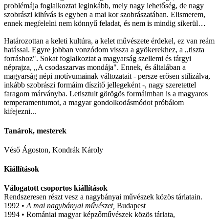
problémája foglalkoztat leginkább, mely nagy lehetőség, de nagy
szobrászi kihívás is egyben a mai kor szobrászatában. Elismerem,
ennek megfelelni nem könnyű feladat, és nem is mindig sikerül…
Határozottan a keleti kultúra, a kelet művészete érdekel, ez van reám
hatással. Egyre jobban vonzódom vissza a gyökerekhez, a ,,tiszta
forráshoz". Sokat foglalkoztat a magyarság szellemi és tárgyi
néprajza, ,,A csodaszarvas mondája". Ennek, és általában a
magyarság népi motívumainak változatait - persze erősen stilizálva,
inkább szobrászi formáim díszítő jellegeként -, nagy szeretettel
faragom márványba. Letisztult görögös formáimban is a magyaros
temperamentumot, a magyar gondolkodásmódot próbálom
kifejezni...
Tanárok, mesterek
Véső Ágoston, Kondrák Károly
Kiállítások
Válogatott csoportos kiállítások
Rendszeresen részt vesz a nagybányai művészek közös tárlatain.
1992 •
A mai nagybányai művészet,
Budapest
1994 • Romániai magyar képzőművészek közös tárlata,