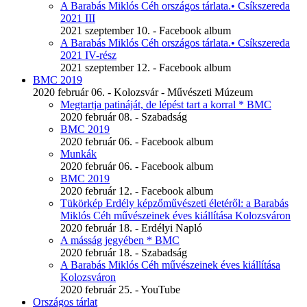
A Barabás Miklós Céh országos tárlata.• Csíkszereda
2021 III
2021 szeptember 10. - Facebook album
A Barabás Miklós Céh országos tárlata.• Csíkszereda
2021 IV-rész
2021 szeptember 12. - Facebook album
BMC 2019
2020 február 06. - Kolozsvár - Művészeti Múzeum
Megtartja patináját, de lépést tart a korral * BMC
2020 február 08. - Szabadság
BMC 2019
2020 február 06. - Facebook album
Munkák
2020 február 06. - Facebook album
BMC 2019
2020 február 12. - Facebook album
Tükörkép Erdély képzőművészeti életéről: a Barabás
Miklós Céh művészeinek éves kiállítása Kolozsváron
2020 február 18. - Erdélyi Napló
A másság jegyében * BMC
2020 február 18. - Szabadság
A Barabás Miklós Céh művészeinek éves kiállítása
Kolozsváron
2020 február 25. - YouTube
Országos tárlat