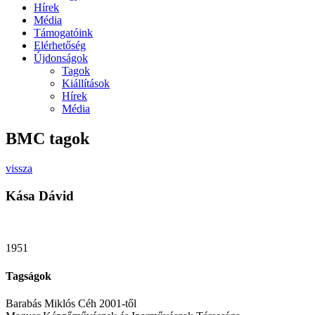
Hírek
Média
Támogatóink
Elérhetőség
Újdonságok
Tagok
Kiállítások
Hírek
Média
BMC tagok
vissza
Kása Dávid
1951
Tagságok
Barabás Miklós Céh 2001-től