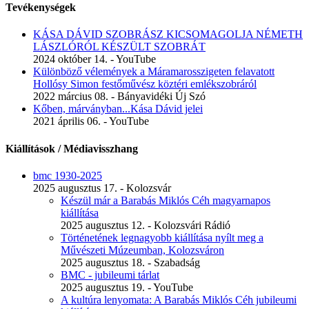
Tevékenységek
KÁSA DÁVID SZOBRÁSZ KICSOMAGOLJA NÉMETH
LÁSZLÓRÓL KÉSZÜLT SZOBRÁT
2024 október 14. - YouTube
Különböző vélemények a Máramarosszigeten felavatott
Hollósy Simon festőművész köztéri emlékszobráról
2022 március 08. - Bányavidéki Új Szó
Kőben, márványban...Kása Dávid jelei
2021 április 06. - YouTube
Kiállítások / Médiavisszhang
bmc 1930-2025
2025 augusztus 17. - Kolozsvár
Készül már a Barabás Miklós Céh magyarnapos
kiállítása
2025 augusztus 12. - Kolozsvári Rádió
Történetének legnagyobb kiállítása nyílt meg a
Művészeti Múzeumban, Kolozsváron
2025 augusztus 18. - Szabadság
BMC - jubileumi tárlat
2025 augusztus 19. - YouTube
A kultúra lenyomata: A Barabás Miklós Céh jubileumi