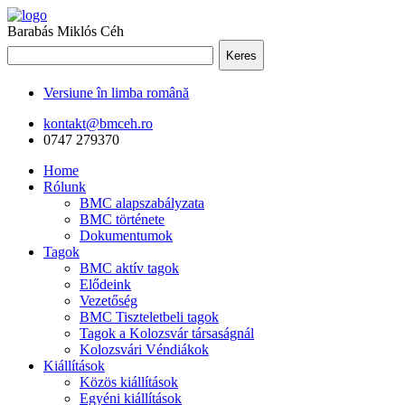
Barabás Miklós Céh
Keres
Versiune în limba română
kontakt@bmceh.ro
0747 279370
Home
Rólunk
BMC alapszabályzata
BMC története
Dokumentumok
Tagok
BMC aktív tagok
Elődeink
Vezetőség
BMC Tiszteletbeli tagok
Tagok a Kolozsvár társaságnál
Kolozsvári Véndiákok
Kiállítások
Közös kiállítások
Egyéni kiállítások