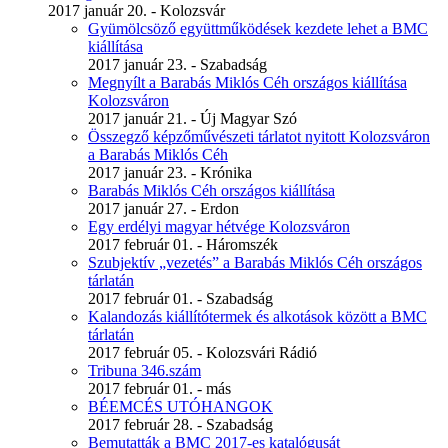
2017 január 20. - Kolozsvár
Gyümölcsöző együttműködések kezdete lehet a BMC
kiállítása
2017 január 23. - Szabadság
Megnyílt a Barabás Miklós Céh országos kiállítása
Kolozsváron
2017 január 21. - Új Magyar Szó
Összegző képzőművészeti tárlatot nyitott Kolozsváron
a Barabás Miklós Céh
2017 január 23. - Krónika
Barabás Miklós Céh országos kiállítása
2017 január 27. - Erdon
Egy erdélyi magyar hétvége Kolozsváron
2017 február 01. - Háromszék
Szubjektív „vezetés” a Barabás Miklós Céh országos
tárlatán
2017 február 01. - Szabadság
Kalandozás kiállítótermek és alkotások között a BMC
tárlatán
2017 február 05. - Kolozsvári Rádió
Tribuna 346.szám
2017 február 01. - más
BÉEMCÉS UTÓHANGOK
2017 február 28. - Szabadság
Bemutatták a BMC 2017-es katalógusát