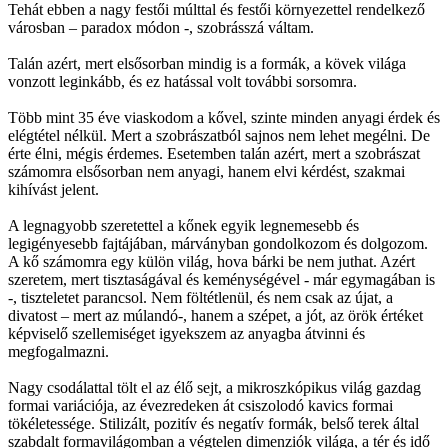
Tehát ebben a nagy festői múlttal és festői környezettel rendelkező
városban – paradox módon -, szobrásszá váltam.
Talán azért, mert elsősorban mindig is a formák, a kövek világa
vonzott leginkább, és ez hatással volt további sorsomra.
Több mint 35 éve viaskodom a kővel, szinte minden anyagi érdek és
elégtétel nélkül. Mert a szobrászatból sajnos nem lehet megélni. De
érte élni, mégis érdemes. Esetemben talán azért, mert a szobrászat
számomra elsősorban nem anyagi, hanem elvi kérdést, szakmai
kihívást jelent.
A legnagyobb szeretettel a kőnek egyik legnemesebb és
legigényesebb fajtájában, márványban gondolkozom és dolgozom.
A kő számomra egy külön világ, hova bárki be nem juthat. Azért
szeretem, mert tisztaságával és keménységével - már egymagában is
-, tiszteletet parancsol. Nem föltétlenül, és nem csak az újat, a
divatost – mert az múlandó-, hanem a szépet, a jót, az örök értéket
képviselő szellemiséget igyekszem az anyagba átvinni és
megfogalmazni.
Nagy csodálattal tölt el az élő sejt, a mikroszkópikus világ gazdag
formai variációja, az évezredeken át csiszolodó kavics formai
tökéletessége. Stilizált, pozitív és negatív formák, belső terek által
szabdalt formavilágomban a végtelen dimenziók világa, a tér és idő