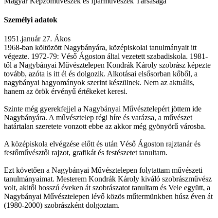
Magyar Képzőművészek és Iparművészek Társasága
Személyi adatok
1951.január 27. Ákos
1968-ban költözött Nagybányára, középiskolai tanulmányait itt
végezte. 1972-79: Véső Ágoston által vezetett szabadiskola. 1981-
től a Nagybányai Művésztelepen Kondrák Károly szobrász képezte
tovább, azóta is itt él és dolgozik. Alkotásai elsősorban kőből, a
nagybányai hagyományok szerint készülnek. Nem az aktuális,
hanem az örök érvényű értékeket keresi.
Szinte még gyerekfejjel a Nagybányai Művésztelepért jöttem ide
Nagybányára. A művésztelep régi híre és varázsa, a művészet
határtalan szeretete vonzott ebbe az akkor még gyönyörű városba.
A középiskola elvégzése előtt és után Véső Ágoston rajztanár és
festőművésztől rajzot, grafikát és festészetet tanultam.
Ezt követően a Nagybányai Művésztelepen folytattam művészeti
tanulmányaimat. Mesterem Kondrák Károly kiváló szobrászművész
volt, akitől hosszú éveken át szobrászatot tanultam és Vele együtt, a
Nagybányai Művésztelepen lévő közös műtermünkben húsz éven át
(1980-2000) szobrászként dolgoztam.