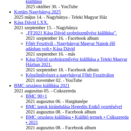
kiállítása
2025 október 30. - YouTube
Kortárs Nagybánya 2025
2025 május 14. - Nagybánya - Teleki Magyar Ház
Kása Dávid LXX.
2021 szeptember 15. - Nagybánya
„FF2021 Kása Dávid szobrászművész kiállítása”.
2021 szeptember 16. - Facebook album
Főtér Fesztivál - Nagybányai Magyar Napok élő
adásban volt.• Kása Dávid
2021 szeptember 16. - más
Kása Dávid szobrászművész kiállítása a Teleki Magyar
Házban 2021.
2021 szeptember 18. - Facebook album
Képzőművészet a nagybányai Főtér Fesztiválon
2021 november 02. - YouTube
BMC országos kiállítása 2021
2021 augusztus 05. - Csikszereda
BMC 90+1
2021 augusztus 06. - Hargitanépe
BMC tagok kirándulása Hegedüs Enikő vezetésével
2021 augusztus 08. - Facebook album
BMC országos kiállítása • Kiállító termek • Csíkszereda
• 2021
2021 augusztus 08. - Facebook album