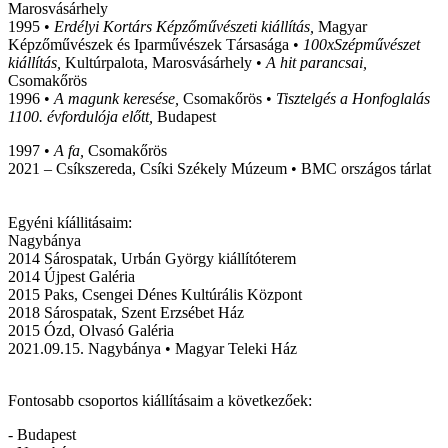
Marosvásárhely
1995 •
Erdélyi Kortárs Képzőművészeti kiállítás,
Magyar
Képzőművészek és Iparművészek Társasága •
100xSzépművészet
kiállítás,
Kultúrpalota, Marosvásárhely •
A hit parancsai,
Csomakőrös
1996 •
A magunk keresése,
Csomakőrös •
Tisztelgés a Honfoglalás
1100. évfordulója előtt,
Budapest
1997 •
A fa,
Csomakőrös
2021 – Csíkszereda, Csíki Székely Múzeum • BMC országos tárlat
Egyéni kíállitásaim:
Nagybánya
2014 Sárospatak, Urbán György kiállítóterem
2014 Újpest Galéria
2015 Paks, Csengei Dénes Kultúrális Központ
2018 Sárospatak, Szent Erzsébet Ház
2015 Ózd, Olvasó Galéria
2021.09.15. Nagybánya • Magyar Teleki Ház
Fontosabb csoportos kiállításaim a következőek:
- Budapest