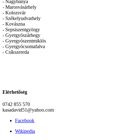
- Nagybánya
- Marosvásárhely
- Kolozsvár
- Székelyudvarhely
- Kovászna
- Sepsiszentgyörgy
- Gyergyószárhegy
- Gyergyószentmiklós
- Gyergyócsomafalva
- Csíkszereda
Elérhetőség
0742 855 570
kasadavid51@yahoo.com
Facebook
Wikipedia