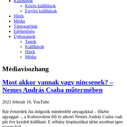
Kiállítások
Közös kiállítások
Egyéni kiállítások
Hírek
Média
Támogatóink
Elérhetőség
Újdonságok
Tagok
Kiállítások
Hírek
Média
Médiavisszhang
Most akkor vannak vagy nincsenek? –
Nemes András Csaba műtermében
2021 február 16.
YouTube
Bár évtizedek óta dolgozik mindenféle anyagokkal – főként
agyaggal –, a Kolozsváron élő és alkotó Nemes András Csaba csak
pár éve kezdett kiállítani. E néhány kisplasztikai tárlat azonban igen
meggyőző ...