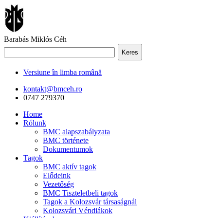
Barabás Miklós Céh
Keres
Versiune în limba română
kontakt@bmceh.ro
0747 279370
Home
Rólunk
BMC alapszabályzata
BMC története
Dokumentumok
Tagok
BMC aktív tagok
Elődeink
Vezetőség
BMC Tiszteletbeli tagok
Tagok a Kolozsvár társaságnál
Kolozsvári Véndiákok