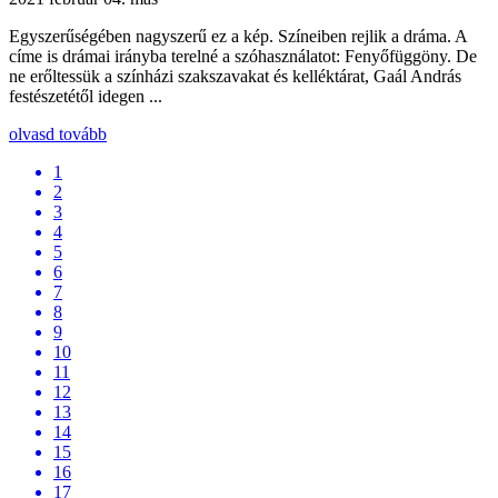
Egyszerűségében nagyszerű ez a kép. Színeiben rejlik a dráma. A
címe is drámai irányba terelné a szóhasználatot: Fenyőfüggöny. De
ne erőltessük a színházi szakszavakat és kelléktárat, Gaál András
festészetétől idegen ...
olvasd tovább
1
2
3
4
5
6
7
8
9
10
11
12
13
14
15
16
17