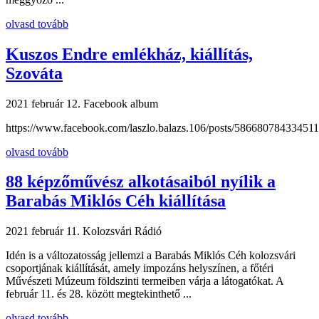
olvasd tovább
Kuszos Endre emlékház, kiállítás,
Szováta
2021 február 12.
Facebook album
https://www.facebook.com/laszlo.balazs.106/posts/5866807843345111
olvasd tovább
88 képzőművész alkotásaiból nyílik a
Barabás Miklós Céh kiállítása
2021 február 11.
Kolozsvári Rádió
Idén is a változatosság jellemzi a Barabás Miklós Céh kolozsvári
csoportjának kiállítását, amely impozáns helyszínen, a főtéri
Művészeti Múzeum földszinti termeiben várja a látogatókat. A
február 11. és 28. között megtekinthető ...
olvasd tovább