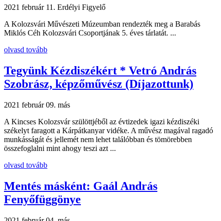
2021 február 11.
Erdélyi Figyelő
A Kolozsvári Művészeti Múzeumban rendezték meg a Barabás
Miklós Céh Kolozsvári Csoportjának 5. éves tárlatát. ...
olvasd tovább
Tegyünk Kézdiszékért * Vetró András
Szobrász, képzőművész (Díjazottunk)
2021 február 09.
más
A Kincses Kolozsvár szülöttjéből az évtizedek igazi kézdiszéki
székelyt faragott a Kárpátkanyar vidéke. A művész magával ragadó
munkásságát és jellemét nem lehet találóbban és tömörebben
összefoglalni mint ahogy teszi azt ...
olvasd tovább
Mentés másként: Gaál András
Fenyőfüggönye
2021 február 04.
más