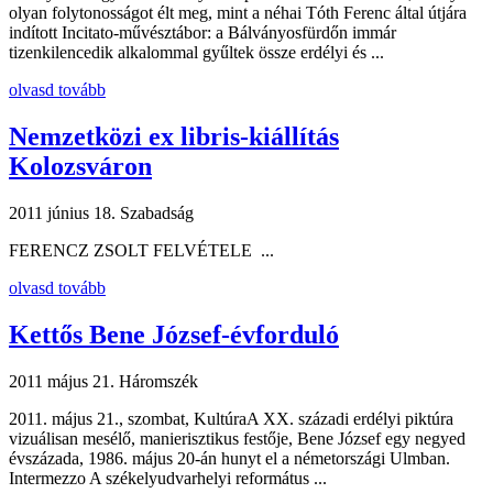
olyan folytonosságot élt meg, mint a néhai Tóth Ferenc által útjára
indított Incitato-művésztábor: a Bálványosfürdőn immár
tizenkilencedik alkalommal gyűltek össze erdélyi és ...
olvasd tovább
Nemzetközi ex libris-kiállítás
Kolozsváron
2011 június 18.
Szabadság
FERENCZ ZSOLT FELVÉTELE ...
olvasd tovább
Kettős Bene József-évforduló
2011 május 21.
Háromszék
2011. május 21., szombat, KultúraA XX. századi erdélyi piktúra
vizuálisan mesélő, manierisztikus festője, Bene József egy negyed
évszázada, 1986. május 20-án hunyt el a németországi Ulmban.
Intermezzo A székelyudvarhelyi református ...