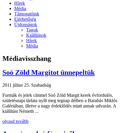
Hírek
Média
Támogatóink
Elérhetőség
Újdonságok
Tagok
Kiállítások
Hírek
Média
Médiavisszhang
Soó Zöld Margitot ünnepeltük
2011 július 25.
Szabadság
Formák és jelek címmel Soó Zöld Margit kerek évfordulós,
születésnapi tárlata nyílt meg tegnap délben a Barabás Miklós
Galériában, illetve a nagy érdeklődés miatt annak udvarán. A
kiállítást Németh ...
olvasd tovább