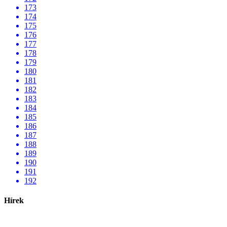
173
174
175
176
177
178
179
180
181
182
183
184
185
186
187
188
189
190
191
192
Hírek