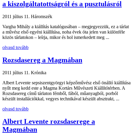
a kiszolgáltatottságról és a pusztulásról
2011 július 11.
Háromszék
Vargha Mihály a kiállítás katalógusában – megjegyezzük, ez a tárlat
a művész első egyéni kiállítása, noha évek óta jelen van különféle
közös tárlatokon – leírja, mikor és hol ismerkedett meg ...
olvasd tovább
Rozsdasereg a Magmában
2011 július 11.
Krónika
Albert Levente sepsiszentgyörgyi képzőművész első önálló kiállítása
nyílt meg kedd este a Magma Kortárs Művészeti Kiállítótérben. A
Rozsdasereg című tárlaton fémből, fából, műanyagból, porból
készült installációkkal, vegyes technikával készült absztrakt, ...
olvasd tovább
Albert Levente rozsdaserege a
Magmában