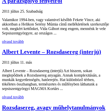
A parázsgolyó fényeiről
2011 július 25.
Szabadság
Valamikor 1994-ben, vagy valamivel később Fekete Vince, aki
akkoriban a Helikon Serény Múmia című mellékletének szerkesztője
volt, megkért kettőnket, Vida Gábort meg engem, mennénk le vele
Sepsiszentgyörgyre, az országos ...
olvasd tovább
Albert Levente – Rozsdasereg (interjú)
2011 július 11.
más
Albert Levente – Rozsdasereg (interjú) Azt hiszem, sokan
meglepődnek a Rozsdasereg anyagán. Annak komplexitásán, a
munkák kegyetlenségén, hatóerején. Hat különböző térben,
tökéletes összhangban, természetes és műfényben láthatunk a
sepsiszentgyörgyi MAGMA Kortárs ...
olvasd tovább
Rozsdasereg, avagy műhelytanulmányok