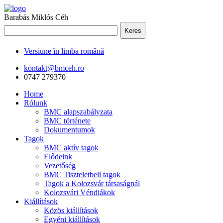
Barabás Miklós Céh
Keres
Versiune în limba română
kontakt@bmceh.ro
0747 279370
Home
Rólunk
BMC alapszabályzata
BMC története
Dokumentumok
Tagok
BMC aktív tagok
Elődeink
Vezetőség
BMC Tiszteletbeli tagok
Tagok a Kolozsvár társaságnál
Kolozsvári Véndiákok
Kiállítások
Közös kiállítások
Egyéni kiállítások