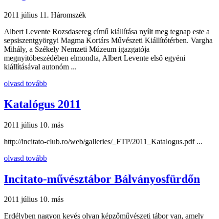
2011 július 11.
Háromszék
Albert Levente Rozsdasereg című kiállítása nyílt meg tegnap este a
sepsiszentgyörgyi Magma Kortárs Művészeti Kiállítótérben. Vargha
Mihály, a Székely Nemzeti Múzeum igazgatója
megnyitóbeszédében elmondta, Albert Levente első egyéni
kiállításával autonóm ...
olvasd tovább
Katalógus 2011
2011 július 10.
más
http://incitato-club.ro/web/galleries/_FTP/2011_Katalogus.pdf ...
olvasd tovább
Incitato-művésztábor Bálványosfürdőn
2011 július 10.
más
Erdélyben nagyon kevés olyan képzőművészeti tábor van, amely