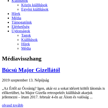
Kiállítások
Közös kiállítások
Egyéni kiállítások
Hírek
Média
Támogatóink
Elérhetőség
Újdonságok
Tagok
Kiállítások
Hírek
Média
Médiavisszhang
Búcsú Major Gizellától
2019 szeptember 13.
Népújság
„Az Értől az Óceánig? Igen, akár ez a sokat idézett költői látomás is
előkerülhet, ha Major Gizella retrospektív kiállítását akarjuk
jellemezni – írtam 2017. február 4-én az Álom és valóság ...
olvasd tovább