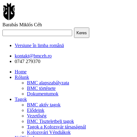
Barabás Miklós Céh
Keres
Versiune în limba română
kontakt@bmceh.ro
0747 279370
Home
Rólunk
BMC alapszabályzata
BMC története
Dokumentumok
Tagok
BMC aktív tagok
Elődeink
Vezetőség
BMC Tiszteletbeli tagok
Tagok a Kolozsvár társaságnál
Kolozsvári Véndiákok