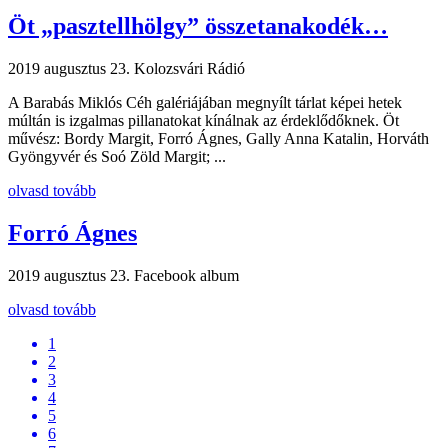
Öt „pasztellhölgy” összetanakodék…
2019 augusztus 23.
Kolozsvári Rádió
A Barabás Miklós Céh galériájában megnyílt tárlat képei hetek
múltán is izgalmas pillanatokat kínálnak az érdeklődőknek. Öt
művész: Bordy Margit, Forró Ágnes, Gally Anna Katalin, Horváth
Gyöngyvér és Soó Zöld Margit; ...
olvasd tovább
Forró Ágnes
2019 augusztus 23.
Facebook album
olvasd tovább
1
2
3
4
5
6