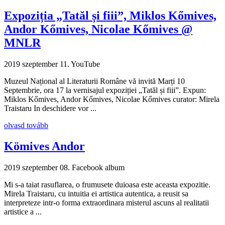
Expoziția „Tatăl și fiii”, Miklos Kőmives,
Andor Kőmives, Nicolae Kőmives @
MNLR
2019 szeptember 11.
YouTube
Muzeul Național al Literaturii Române vă invită Marți 10
Septembrie, ora 17 la vernisajul expoziției „Tatăl și fiii”. Expun:
Miklos Kőmives, Andor Kőmives, Nicolae Kőmives curator: Mirela
Traistaru In deschidere vor ...
olvasd tovább
Kömives Andor
2019 szeptember 08.
Facebook album
Mi s-a taiat rasuflarea, o frumusete duioasa este aceasta expozitie.
Mirela Traistaru, cu intuitia ei artistica autentica, a reusit sa
interpreteze intr-o forma extraordinara misterul ascuns al realitatii
artistice a ...