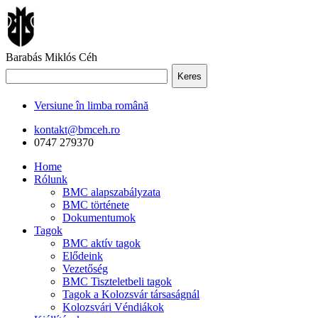
Barabás Miklós Céh
Keres
Versiune în limba română
kontakt@bmceh.ro
0747 279370
Home
Rólunk
BMC alapszabályzata
BMC története
Dokumentumok
Tagok
BMC aktív tagok
Elődeink
Vezetőség
BMC Tiszteletbeli tagok
Tagok a Kolozsvár társaságnál
Kolozsvári Véndiákok