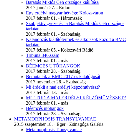
Barabás Miklós Céh országos kiállítása
2017 január 27. - Erdon
Egy erdélyi magyar hétvége Kolozsváron
2017 február 01. - Háromszék
Szubjektív „vezetés” a Barabás Miklós Céh országos
tárlatán
2017 február 01. - Szabadság
Kalandozás kiállítótermek és alkotások között a BMC
tárlatán
2017 február 05. - Kolozsvári Rádió
Tribuna 346.szám
2017 február 01. - más
BÉEMCÉS UTÓHANGOK
2017 február 28. - Szabadság
Bemutatták a BMC 2017-es katalógusát
2017 november 26. - Szabadság
Mi érdekli a mai erdélyi képzőművészt?
2017 február 13. - más
MIT TUD A MAI ERDÉLYI KÉPZŐMŰVÉSZET?
2017 február 01. - más
Béemcés utóhangok
2017 február 28. - Szabadság
METAMORPHOSIS TRANSYLVANIAE
2015 szeptember 18. - Eger - Zsinagóga Galéria
Metamorphosis Transylvaniae