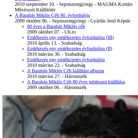
2010 szeptember 10. - Sepsiszentgyörgy - MAGMA Kortárs
Mûvészeti Kiállítótér
A Barabás Miklós Céh 80. évfordulója
2009 október 06. - Sepsiszentgyörgy - Gyárfás Jenő Képtár
80 éves a Barabás Miklós céh
2009 október 07. - Uh.ro
Emlékezés egy emlékezetes évfordulóra (III)
2010 április 13. - Szabadság
Emlékezés egy emlékezetes évfordulóra (II)
2010 március 30. - Szabadság
Emlékezés egy emlékezetes évfordulóra
2010 március 22. - Szabadság
A Barabás Miklós Céh kiállítási albuma
2010 március 27. - Háromszék
A Barabás Miklós Céh 80 éves jubileumi kiállítása
2009 október 06. - Háromszék