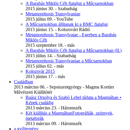
A Barabás Miklós Céh fiataljai a Műcsarnokban
2015 június 30. - Szabadság
Metamorphosis Transylvaniae
2015 július 09. - YouTube
A Műcsarnokban állítanak ki a BMC fiataljai
2015 június 15. - Kolozsvári Rádió
Metamorphosis Transylvaiae - Egerben a Barabás
Miklós Céh
2015 szeptember 18. - más
A Barabás Miklós Céh fiataljai a Műcsarnokban (II.)
2015 július 14. - Szabadság
Metamorphosis Transylvaniae a Műcsarnokban
2015 július 02. - más
Kolozsvár 2015
2015 június 17. - más
Családban
2013 március 06. - Sepsiszentgyörgy - Magma Kortárs
Művészeti Kiállítótér
Baász Orsolya és Szabó Lehel tárlata a Magmában •
Képek családja
2013 március 23. - Háromszék
Két kiállítás a MagmábanFotográfiák, szörnyek,
metaforák
2013 március 09. - Háromszék
a gyűjtemény