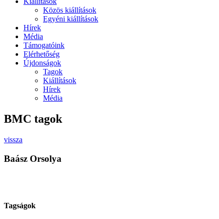
Kiállítások
Közös kiállítások
Egyéni kiállítások
Hírek
Média
Támogatóink
Elérhetőség
Újdonságok
Tagok
Kiállítások
Hírek
Média
BMC tagok
vissza
Baász Orsolya
Tagságok