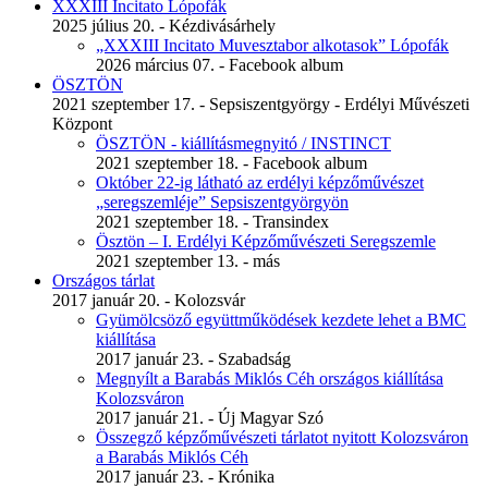
XXXIII Incitato Lópofák
2025 július 20. - Kézdivásárhely
„XXXIII Incitato Muvesztabor alkotasok” Lópofák
2026 március 07. - Facebook album
ÖSZTÖN
2021 szeptember 17. - Sepsiszentgyörgy - Erdélyi Művészeti
Központ
ÖSZTÖN - kiállításmegnyitó / INSTINCT
2021 szeptember 18. - Facebook album
Október 22-ig látható az erdélyi képzőművészet
„seregszemléje” Sepsiszentgyörgyön
2021 szeptember 18. - Transindex
Ösztön – I. Erdélyi Képzőművészeti Seregszemle
2021 szeptember 13. - más
Országos tárlat
2017 január 20. - Kolozsvár
Gyümölcsöző együttműködések kezdete lehet a BMC
kiállítása
2017 január 23. - Szabadság
Megnyílt a Barabás Miklós Céh országos kiállítása
Kolozsváron
2017 január 21. - Új Magyar Szó
Összegző képzőművészeti tárlatot nyitott Kolozsváron
a Barabás Miklós Céh
2017 január 23. - Krónika