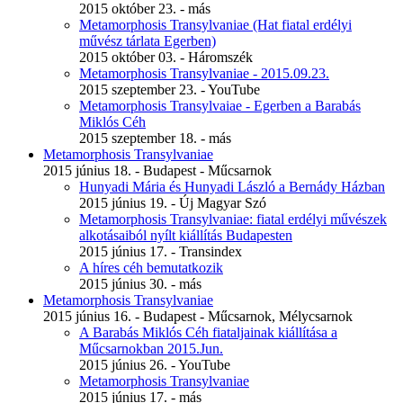
2015 október 23. - más
Metamorphosis Transylvaniae (Hat fiatal erdélyi
művész tárlata Egerben)
2015 október 03. - Háromszék
Metamorphosis Transylvaniae - 2015.09.23.
2015 szeptember 23. - YouTube
Metamorphosis Transylvaiae - Egerben a Barabás
Miklós Céh
2015 szeptember 18. - más
Metamorphosis Transylvaniae
2015 június 18. - Budapest - Műcsarnok
Hunyadi Mária és Hunyadi László a Bernády Házban
2015 június 19. - Új Magyar Szó
Metamorphosis Transylvaniae: fiatal erdélyi művészek
alkotásaiból nyílt kiállítás Budapesten
2015 június 17. - Transindex
A híres céh bemutatkozik
2015 június 30. - más
Metamorphosis Transylvaniae
2015 június 16. - Budapest - Műcsarnok, Mélycsarnok
A Barabás Miklós Céh fiataljainak kiállítása a
Műcsarnokban 2015.Jun.
2015 június 26. - YouTube
Metamorphosis Transylvaniae
2015 június 17. - más