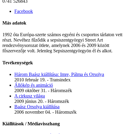
0741 526843
Facebook
Más adatok
1992 óta Európa-szerte számos egyéni és csoportos tárlaton vett
részt. Nevéhez fűződik a sepsiszentgyörgyi Street Art
rendezvénysorozat ötlete, amelynek 2006 és 2009 között
főszervezője volt. Jelenleg Sepsiszentgyörgyön él és alkot.
Tevékenységek
Három Baász kiállítása: Imre, Pálma és Orsolya
2010 február 19. - Transindex
Állókép és animáció
2009 október 31. - Háromszék
A cirkusz világa
2009 június 20. - Háromszék
Baász Orsolya kiállítása
2006 november 04. - Háromszék
Kiállítások / Médiavisszhang