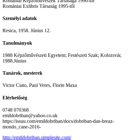
Romániai Képzőművészek Társasága 1990-től
Romániai Exlibris Társaság 1995-től
Személyi adatok
Resica, 1958. Június 12.
Tanulmányok
1988 Képzőművészeti Egyetem; Festészeti Szak; Kolozsvár,
1988.Június
Tanárok, mesterek
Victor Ciato, Paul Veres, Florin Maxa
Elérhetőség
0748 070368
emildobriban@yahoo.co.uk
https://issuu.com/emildobriban/docs/dobriban-dan-breaz-
mondo_cane-2016-
http://emildobriban.simplesite.com/