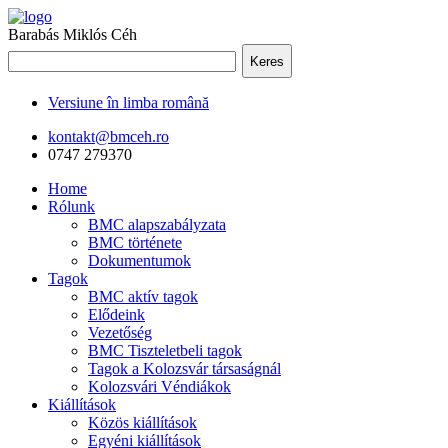
Barabás Miklós Céh
Keres
Versiune în limba română
kontakt@bmceh.ro
0747 279370
Home
Rólunk
BMC alapszabályzata
BMC története
Dokumentumok
Tagok
BMC aktív tagok
Elődeink
Vezetőség
BMC Tiszteletbeli tagok
Tagok a Kolozsvár társaságnál
Kolozsvári Véndiákok
Kiállítások
Közös kiállítások
Egyéni kiállítások