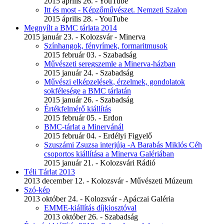
2015 április 26. - YouTube
Itt és most - Képzőművészet. Nemzeti Szalon
2015 április 28. - YouTube
Megnyílt a BMC tárlata 2014
2015 január 23. - Kolozsvár - Minerva
Színhangok, fényrímek, formaritmusok
2015 február 03. - Szabadság
Művészeti seregszemle a Minerva-házban
2015 január 24. - Szabadság
Művészi elképzelések, érzelmek, gondolatok
sokfélesége a BMC tárlatán
2015 január 26. - Szabadság
Értékfelmérő kiállítás
2015 február 05. - Erdon
BMC-tárlat a Minervánál
2015 február 04. - Erdélyi Figyelő
Szuszámi Zsuzsa interjúja -A Barabás Miklós Céh
csoportos kiállítása a Minerva Galériában
2015 január 21. - Kolozsvári Rádió
Téli Tárlat 2013
2013 december 12. - Kolozsvár - Művészeti Múzeum
Szó-kép
2013 október 24. - Kolozsvár - Apáczai Galéria
EMME-kiállítás díjkiosztóval
2013 október 26. - Szabadság