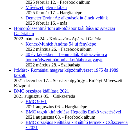
2025 február 12. - Facebook album
Művészet jelen időben
2025 február 17. - Hargitanépe
Demeter Ervin: Az alkotások itt élnek velünk
2025 február 16. - más
Homoródszentmártoni alkotótábor kiállítása az Apáczai
Galériában
2022 március 24. - Kolozsvár - Apáczai Galéria
Koncz-Münich András 54 új fényképe
2022 március 26. - Facebook album
40 év képekben – bemutatták Kolozsváron a
homoródszentmártoni alkotótábor anyagát
2022 március 28. - Szabadság
IttMást • Romániai magyar képzőművészet 1975 és 1989
között.
2021 december 17. - Sepsiszentgyörgy - Erdélyi Művészeti
Központ
BMC országos kiállítása 2021
2021 augusztus 05. - Csikszereda
BMC 90+1
2021 augusztus 06. - Hargitanépe
BMC tagok kirándulása Hegedüs Enikő vezetésével
2021 augusztus 08. - Facebook album
BMC országos kiállítása • Kiállító termek • Csíkszereda
• 2021