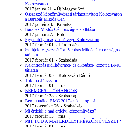
Kolozsváron
2017 január 21. - Új Magyar Szó
Összegző képzőművészeti tárlatot nyitott Kolozsváron
a Barabás Miklós Céh
2017 január 23. - Krónika
Barabás Miklós Céh országos kiállítása
2017 január 27. - Erdon
Egy erdélyi magyar hétvége Kolozsváron
2017 február 01. - Háromszék
Szubjektív „vezetés” a Barabás Miklós Céh országos
tárlatán
2017 február 01. - Szabadság
Kalandozás kiállítótermek és alkotások között a BMC
tárlatán
2017 február 05. - Kolozsvári Rádió
Tribuna 346.szám
2017 február 01. - más
BÉEMCÉS UTÓHANGOK
2017 február 28. - Szabadság
Bemutatták a BMC 2017-es katalógusát
2017 november 26. - Szabadság
Mi érdekli a mai erdélyi képzőművészt?
2017 február 13. - más
MIT TUD A MAI ERDÉLYI KÉPZŐMŰVÉSZET?
2017 február 01. - más