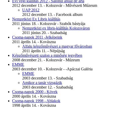
Évi végi kiállítás 2012 - Salonul anual de arta
2012 december 13. - Kolozsvár - Művészeti Múzeum
UAP 2012
2012 december 13. - Facebook album
Nemzetközi Ex Libris kiállítás
2011 június 18. - Kolozsvár - Szabók bástyája
Nemzetközi ex libris-kiállítás Kolozsváron
2011 június 20. - Szabadság
Csoma-napok 2011 -Jelképeink
2011 április 14. - Kovászna
Alfalu képzőművészei a magyar fővárosban
2011 április 11. - Népújság
Képzőművészeti szalon a minőség jegyében
2008 december 21. - Kolozsvár - Múzeum
EMME
2003 december 10. - Kolozsvár - -Apáczai Galéria
EMME
2003 december 13. - Szabadság
Amikor a tanár vizsgázik
2003 december 12. - Szabadság
Csoma-napok 2000 - Kövek
2000 április 14. - Kovászna
Csoma-napok 1998 - Ablakok
1998 április 14. - Kovászna