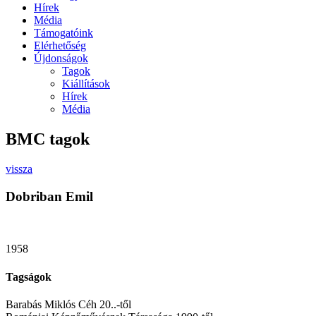
Hírek
Média
Támogatóink
Elérhetőség
Újdonságok
Tagok
Kiállítások
Hírek
Média
BMC tagok
vissza
Dobriban Emil
1958
Tagságok
Barabás Miklós Céh 20..-től