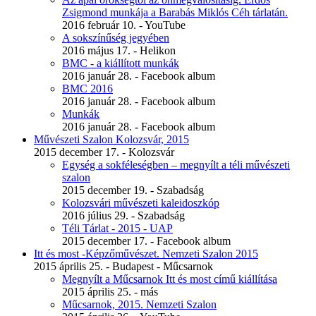
Zsigmond munkája a Barabás Miklós Céh tárlatán.
2016 február 10. - YouTube
A sokszínűség jegyében
2016 május 17. - Helikon
BMC - a kiállított munkák
2016 január 28. - Facebook album
BMC 2016
2016 január 28. - Facebook album
Munkák
2016 január 28. - Facebook album
Művészeti Szalon Kolozsvár, 2015
2015 december 17. - Kolozsvár
Egység a sokféleségben – megnyílt a téli művészeti
szalon
2015 december 19. - Szabadság
Kolozsvári művészeti kaleidoszkóp
2016 július 29. - Szabadság
Téli Tárlat - 2015 - UAP
2015 december 17. - Facebook album
Itt és most -Képzőművészet. Nemzeti Szalon 2015
2015 április 25. - Budapest - Műcsarnok
Megnyílt a Műcsarnok Itt és most című kiállítása
2015 április 25. - más
Műcsarnok, 2015. Nemzeti Szalon