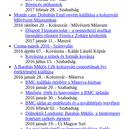
Béemcés utóhangok
2017 február 28. - Szabadság
Mondo cane Dobribán Emil egyéni kiállítása a kolozsvári
Művészeti Múzeumban
2016 október 20. - Kolozsvár - Művészeti Múzeum
Díjazott Tízparancsolat – a nemzetközi grafikai
biennálén elismert Ferencz Zoltánt kérdeztük
2017 január 11. - Maszol
Csoma-napok 2016 - Szárnyalás
2016 április 07. - Kovászna - Kádár László Képtár
Kovászna a színek és formák kovásza
2016 július 15. - Szabadság
A Barabás Miklós Céh kolozsvári csoportjának évi,
értékfelmérő kiállítása
2016 január 28. - Kolozsvár - Minerva
BMC-kiállítás ötödjére a Minerva-házban
2016 január 29. - Szabadság
Minőség, érték és hagyomány a BMC tárlatán
2016 január 30. - Szabadság
BMC-tárlat az emlékezés és a továbblépés jegyében
2016 február 02. - Szabadság
Dálnoktól Londonig: Barabás Miklós, a biedermeier
festészet székely mestere
2016 január 19. - Új Magyar Szó
Az apai örökségtől az önmegvalósításig. Erdős