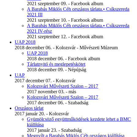
2021 szeptember 09. - Facebook album
A Barabás Miklós Céh országos tárlata.• Csíkszereda
2021 III
2021 szeptember 10. - Facebook album
A Barabás Miklós Céh országos tárlata.• Csíkszereda
2021 IV-rész
2021 szeptember 12. - Facebook album
UAP 2018
2018 december 06. - Kolozsvár - Művészeti Múzeum
UAP 2018
2018 december 06. - Facebook album
Tárlatnyitó és meglepetéskötet
2018 december 09. - Népújság
UAP
2017 december 07. - Kolozsvár
Kolozsvári Művészeti Szalon – 2017
2017 november 03. - más
Kolozsvári Művészeti Szalon – 2017
2017 december 06. - Szabadság
Országos tárlat
2017 január 20. - Kolozsvár
Gyümölcsöző együttműködések kezdete lehet a BMC
kiállítása
2017 január 23. - Szabadság
Megnyílt a Barabás Miklós Céh országos kiállítása