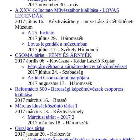
2017 november 30. - más
A XXV.-ik Incitato Művésztábor kiállítása • LOVAS
LEGENDÁK
2017 július 16. - Kézdivásárhely - Incze László Céhtörténeti
Múzeum
A 25. Incitato
2017 július 29. - Háromszék
Lovas legendák a múzeumban
2017 július 17. - Székely Hírmondó
CSOMA-tárlat - FÉNY ÉS ÁRNYÉK
2017 április 06. - Kovászna - Kádár László Képtár
Fény-árnyékban a kárpátmedencei képzőművészet
2017 június 24. - Szabadság
Az idei Csoma-tárlat margójára
2017 augusztus 17. - Háromszék
Reformáció 500 - Barcasági képzőművészek csoportos
kiállitása
2017 március 16. - Brassó
Március idusát köszöntő tárlat 1
2017 március 13. - Kézdivásárhely
Márciusi tárlat – 2017 2
2017 március 18. - Háromszék
Országos tárlat
2017 január 20. - Kolozsvár
Gyümölcsöző együttműködések kezdete lehet a BMC