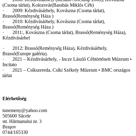
(Csoma tárlat), Kolozsvár(Barabás Miklós Céh)
· 2009: Kézdivásárhely, Kovászna (Csoma tárlat),
Brassó(Reménység Háza )
· 2010: Kézdivásárhely, Kovászna (Csoma tárlat),
Brassó(Reménység Háza )
· 2011:, Kovászna (Csoma tárlat), Brassó(Reménység Háza),
Kézdivásárhel
· 2012: Brassó(Reménység Háza), Kézdivásárhely,
Brassó(Europe galéria).
· 2021 – Kézdivásárhely, - Incze László Céhtörténeti Múzeum •
Incitato
· 2021 – Csíkszereda, Csíki Székely Múzeum • BMC országos
tárlat
Elérhetőség
tunemeny@yahoo.com
505600 Săcele
str. Hărmanului nr. 3
Braşov
0744/165330