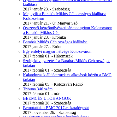
kiállítása
2017 január 23. - Szabadság
Megnyílt a Barabás Miklós Céh országos kiállítása
Kolozsváron
2017 január 21. - Új Magyar Szó
Összegző képzőművészeti tárlatot nyitott Kolozsváron
a Barabás Miklós Céh
2017 január 23. - Krónika
Barabás Miklós Céh országos kiállítása
2017 január 27. - Erdon
Egy erdélyi magyar hétvége Kolozsváron
2017 február 01. - Háromszék
Szubjektív „vezetés” a Barabás Miklós Céh országos
tárlatán
2017 február 01. - Szabadság
Kalandozás kiállítótermek és alkotások között a BMC
tárlatán
2017 február 05. - Kolozsvári Rádió
Tribuna 346.szám
2017 február 01. - más
BÉEMCÉS UTÓHANGOK
2017 február 28. - Szabadság
Bemutatták a BMC 2017-es katalógusát
2017 november 26. - Szabadság