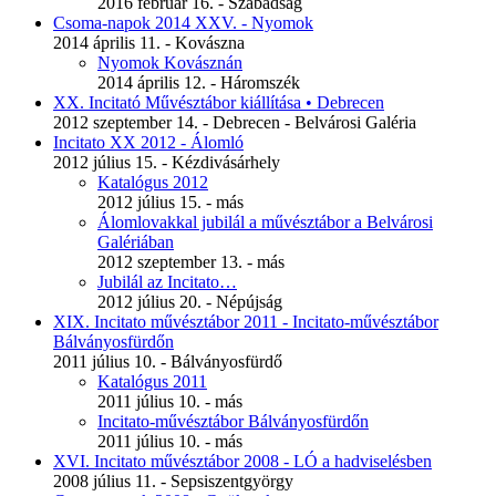
2016 február 16. - Szabadság
Csoma-napok 2014 XXV. - Nyomok
2014 április 11. - Kovászna
Nyomok Kovásznán
2014 április 12. - Háromszék
XX. Incitató Művésztábor kiállítása • Debrecen
2012 szeptember 14. - Debrecen - Belvárosi Galéria
Incitato XX 2012 - Álomló
2012 július 15. - Kézdivásárhely
Katalógus 2012
2012 július 15. - más
Álomlovakkal jubilál a művésztábor a Belvárosi
Galériában
2012 szeptember 13. - más
Jubilál az Incitato…
2012 július 20. - Népújság
XIX. Incitato művésztábor 2011 - Incitato-művésztábor
Bálványosfürdőn
2011 július 10. - Bálványosfürdő
Katalógus 2011
2011 július 10. - más
Incitato-művésztábor Bálványosfürdőn
2011 július 10. - más
XVI. Incitato művésztábor 2008 - LÓ a hadviselésben
2008 július 11. - Sepsiszentgyörgy