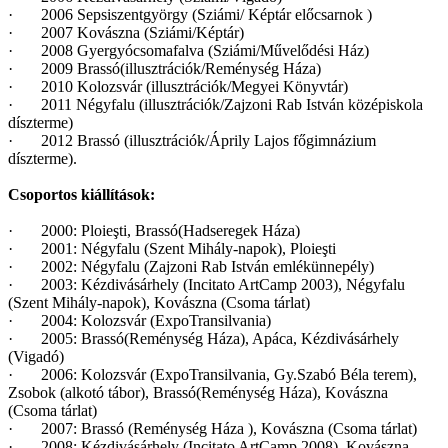
· 2006 Sepsiszentgyörgy (Sziámi/ Képtár előcsarnok )
· 2007 Kovászna (Sziámi/Képtár)
· 2008 Gyergyócsomafalva (Sziámi/Művelődési Ház)
· 2009 Brassó(illusztrációk/Reménység Háza)
· 2010 Kolozsvár (illusztrációk/Megyei Könyvtár)
· 2011 Négyfalu (illusztrációk/Zajzoni Rab István középiskola
díszterme)
· 2012 Brassó (illusztrációk/Áprily Lajos főgimnázium
díszterme).
Csoportos kiállítások:
· 2000: Ploieşti, Brassó(Hadseregek Háza)
· 2001: Négyfalu (Szent Mihály-napok), Ploieşti
· 2002: Négyfalu (Zajzoni Rab István emlékünnepély)
· 2003: Kézdivásárhely (Incitato ArtCamp 2003), Négyfalu
(Szent Mihály-na­pok), Kovászna (Csoma tárlat)
· 2004: Kolozsvár (ExpoTransilvania)
· 2005: Brassó(Reménység Háza), Apáca, Kézdivásárhely
(Vigadó)
· 2006: Kolozsvár (ExpoTransilvania, Gy.Szabó Béla terem),
Zsobok (alkotó tábor), Brassó(Reménység Háza), Kovászna
(Csoma tárlat)
· 2007: Brassó (Reménység Háza ), Kovászna (Csoma tárlat)
· 2008: Kézdivásárhely (Incitato ArtCamp 2008), Kovászna