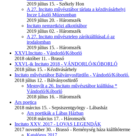
2019 július 15. - Székely Hon
A 27. Incitato művésztábor tárlata a kézdivásárhelyi
Incze László Múzeumban
2019 július 20. - Háromszék
Incitato nemzetközi alkotótábor
2019 július 02. - Háromszék
A 27. Incitato művésztelep zárókiállításaLó az
irodalomban
2019 július 15. - Háromszék
XXVI.Incitato - Vándorló/Kóborló
2018 október 11. - Brassó
XXVI.-ik Incitato 2018 - VÁNDORLÓ/KÓBORLÓ
2018 július 15. - Kézdivásárhely
Incitato művésztábor Bálványosfürdőn - Vándorló/Kóborló.
2018 július 12. - Bálványosfürdő
Megnyílt a 26. Incitato művésztábor kiállítása *
Vándorló/Kóborló
2018 július 16. - Háromszék
Ars poetica
2018 március 15. - Sepsiszentgyörgy - Lábasház
Ars poetikák a Lábas Házban
2018 március 17. - Háromszék
Incitato XXV. 2017 - LOVAS LEGENDÁK
2017 november 30. - Brassó - Reménység háza kiállítóterme
Katalógus 2017