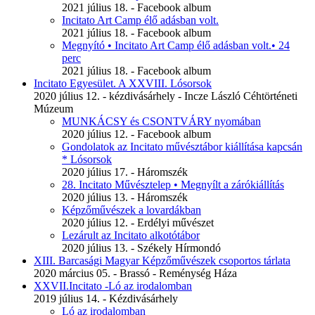
2021 július 18. - Facebook album
Incitato Art Camp élő adásban volt.
2021 július 18. - Facebook album
Megnyító • Incitato Art Camp élő adásban volt.• 24
perc
2021 július 18. - Facebook album
Incitato Egyesület. A XXVIII. Lósorsok
2020 július 12. - kézdivásárhely - Incze László Céhtörténeti
Múzeum
MUNKÁCSY és CSONTVÁRY nyomában
2020 július 12. - Facebook album
Gondolatok az Incitato művésztábor kiállítása kapcsán
* Lósorsok
2020 július 17. - Háromszék
28. Incitato Művésztelep • Megnyílt a zárókiállítás
2020 július 13. - Háromszék
Képzőművészek a lovardákban
2020 július 12. - Erdélyi művészet
Lezárult az Incitato alkotótábor
2020 július 13. - Székely Hírmondó
XIII. Barcasági Magyar Képzőművészek csoportos tárlata
2020 március 05. - Brassó - Reménység Háza
XXVII.Incitato -Ló az irodalomban
2019 július 14. - Kézdivásárhely
Ló az irodalomban