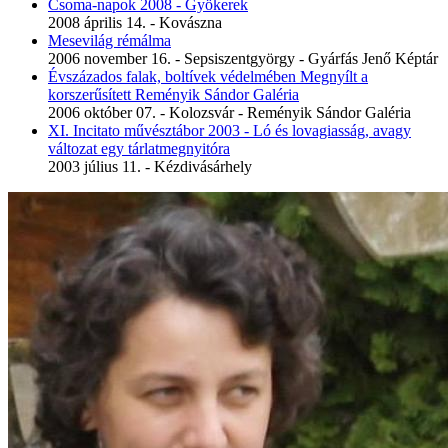
Csoma-napok 2008 - Gyökerek
2008 április 14. - Kovászna
Mesevilág rémálma
2006 november 16. - Sepsiszentgyörgy - Gyárfás Jenő Képtár
Évszázados falak, boltívek védelmében Megnyílt a
korszerűsített Reményik Sándor Galéria
2006 október 07. - Kolozsvár - Reményik Sándor Galéria
XI. Incitato művésztábor 2003 - Ló és lovagiasság, avagy
változat egy tárlatmegnyitóra
2003 július 11. - Kézdivásárhely