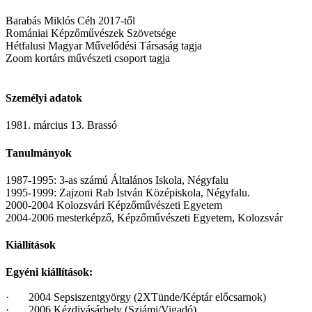
Barabás Miklós Céh 2017-től
Romániai Képzőművészek Szövetsége
Hétfalusi Magyar Művelődési Társaság tagja
Zoom kortárs művészeti csoport tagja
Személyi adatok
1981. március 13. Brassó
Tanulmányok
1987-1995: 3-as számú Általános Iskola, Négyfalu
1995-1999: Zajzoni Rab István Középiskola, Négyfalu.
2000-2004 Kolozsvári Képzőművészeti Egyetem
2004-2006 mesterképző, Képzőművészeti Egyetem, Kolozsvár
Kiállítások
Egyéni kiállítások:
· 2004 Sepsiszentgyörgy (2XTünde/Képtár előcsarnok)
· 2006 Kézdivásárhely (Sziámi/Vigadó)