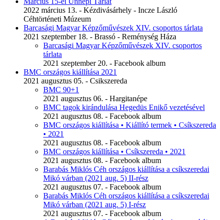
Március 15-ei Ünnepi Tárlat
2022 március 13. - Kézdivásárhely - Incze László
Céhtörténeti Múzeum
Barcasági Magyar Képzőművészek XIV. csoportos tárlata
2021 szeptember 18. - Brassó - Reménység Háza
Barcasági Magyar Képzőművészek XIV. csoportos
tárlata
2021 szeptember 20. - Facebook album
BMC országos kiállítása 2021
2021 augusztus 05. - Csikszereda
BMC 90+1
2021 augusztus 06. - Hargitanépe
BMC tagok kirándulása Hegedüs Enikő vezetésével
2021 augusztus 08. - Facebook album
BMC országos kiállítása • Kiállító termek • Csíkszereda
• 2021
2021 augusztus 08. - Facebook album
BMC országos kiállítása • Csíkszereda • 2021
2021 augusztus 08. - Facebook album
Barabás Miklós Céh országos kiállítása a csíkszeredai
Mikó várban (2021 aug. 5) II-rész
2021 augusztus 07. - Facebook album
Barabás Miklós Céh országos kiállítása a csíkszeredai
Mikó várban (2021 aug. 5) I-rész
2021 augusztus 07. - Facebook album