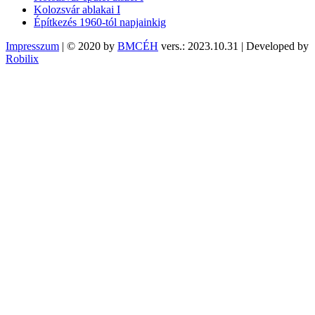
Kolozsvár ablakai I
Építkezés 1960-tól napjainkig
Impresszum
| © 2020 by
BMCÉH
vers.: 2023.10.31 | Developed by
Robilix