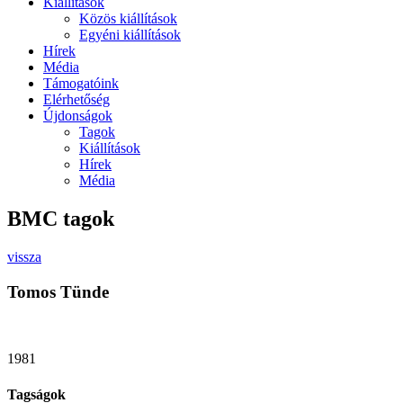
Kiállítások
Közös kiállítások
Egyéni kiállítások
Hírek
Média
Támogatóink
Elérhetőség
Újdonságok
Tagok
Kiállítások
Hírek
Média
BMC tagok
vissza
Tomos Tünde
1981
Tagságok