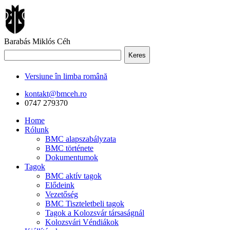
Barabás Miklós Céh
Keres
Versiune în limba română
kontakt@bmceh.ro
0747 279370
Home
Rólunk
BMC alapszabályzata
BMC története
Dokumentumok
Tagok
BMC aktív tagok
Elődeink
Vezetőség
BMC Tiszteletbeli tagok
Tagok a Kolozsvár társaságnál
Kolozsvári Véndiákok