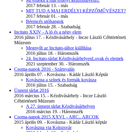
Mi érdekli a mai erdélyi képzőművészt?
2017 február 13. - más
MIT TUD A MAI ERDÉLYI KÉPZŐMŰVÉSZET?
2017 február 01. - más
Béemcés utóhangok
2017 február 28. - Szabadság
Incitato XXIV - A ló és a négy elem
2016 július 17. - Kézdivásárhely - Incze László Céhtörténeti
Múzeum
Megnyílt az Incitato-tábor kiállítása
2016 július 18. - Háromszék
24. Incitato-tárlat KézdivásárhelyenLovak és elemek
2021 szeptember 30. - Háromszék
Csoma-napok 2016 - Szárnyalás
2016 április 07. - Kovászna - Kádár László Képtár
Kovászna a színek és formák kovásza
2016 július 15. - Szabadság
Ünnepi tárlat 2016
2016 március 15. - Kézdivásárhely - Incze László
Céhtörténeti Múzeum
A 27. ünnepi tárlat Kézdivásárhelyen
2016 március 19. - Háromszék
Csoma-napok 2015 XXVI. - ARC.. ARCOK
2015 április 09. - Kovászna - Kádár László képtár
Kovászna via Kolozsvár