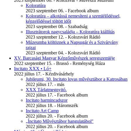
2023 szeptember 06. - Kolozsvár - Művészti Múzeum
Koloratúra
2023 szeptember 06. - Facebook album
Koloratúra – alkotássá nemesíteni a szemlélődéssel,
képzelődéssel töltött időt
2023 szeptember 08. - Szabadság
Illusztrátorok nagycsaládja – Koloratúra kiállítás
2023 szeptember 12. - Kolozsvári Rádió
Múzeumba költöznek a Napsugár és a Szivárvány
rajzai
2023 szeptember 04. - Kolozsvári Rádió
XV. Barcasági Magyar Képzőművészek seregszemléje
2022 szeptember 15. - Brassó - Reménység Háza
Incitato XXX • Ló+
2022 július 17. - Kézdivásárhely
Jubileumi, 30. Incitato lovas művésztábor a Katrosában
2022 július 17. - más
XXX Tárlatmegnyitó.
2022 július 17. - Facebook album
Incitato harmincadszor
2022 július 18. - Háromszék
Incitato Art Camp
2022 július 20. - Facebook album
„Íncitato Művésztábor hangulatábol"
2022 július 20. - Facebook album