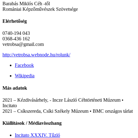
Barabás Miklós Céh -től
Romániai Képzőművészek Szövetsége
Elérhetőség
0740-194 043
0368-436 162
vetrobsa@gmail.com
http://vetrobsa.webnode.hu/rolunk/
Facebook
Wikipedia
Más adatok
2021 – Kézdivásárhely, - Incze László Céhtörténeti Múzeum •
Incitato
2021 – Csíkszereda, Csíki Székely Múzeum • BMC országos tárlat
Kiállítások / Médiavisszhang
Incitato XXXIV. Tűzló