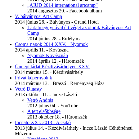
„AIUD 2014 international artcamp”
2014 augusztus 20. - Facebook album
V. bálványosi Art Camp
2014 június 26. - Bálványos - Grand Hotel
Tárlatmegnyitóval ért véget az ötödik Bálványosi Art
Camp
2014 június 28. - Erdély.ma
Csoma-napok 2014 XXV. - Nyomok
2014 április 11. - Kovászna
Nyomok Kovásznán
2014 április 12. - Háromszék
Ünnepi tárlat Kézdivásárhelyen XXV.
2014 március 15. - Kézdivásárhely
Privát képernyőink
2014 március 13. - Brassó - Reménység Háza
Vetró Dinasty
2013 október 11. - Incze László
Vetró András
2012 július 04. - YouTube
A tett elsőbbsége
2013 október 18. - Háromszék
Incitato XXI. 2013 - A csikó
2013 július 14. - Kézdivásárhely - Incze László Céhtörténeti
Múzeum