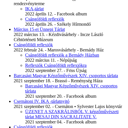
rendezvényterme
IKA-tárlat
2022 április 12. - Facebook album
Csángóföldi reflexiók
2022 április 26. - Székely Hírmondó
Március 15-ei Ünnepi Tárlat
2022 március 13. - Kézdivásárhely - Incze László
Céhtörténeti Múzeum
Csángóföldi reflexiók
2022 február 24. - Marosvásárhely - Bernády Ház
Csángóföldi reflexiók a Bernády Házban
2022 március 11. - Népújság
Reflexiók Csángóföldi reflexiókra
2022 szeptember 27. - Friss Újság
Barcasági Magyar Képzőművészek XIV. csoportos tárlata
2021 szeptember 18. - Brassó - Reménység Háza
Barcasági Magyar Képzőművészek XIV. csoportos
tárlata
2021 szeptember 20. - Facebook album
Csernátoni IV. IKA -tárlatnyitó
2021 szeptember 02. - Csernáton • Sylvester Lajos könyvtár
ÜZENET A SZAKRÁLISBÓL V. képzőművészeti
tárlat MESAJ DIN SACRALITATE V.
2021 szeptember 04. - Facebook album
Csángóföldi reflexiók