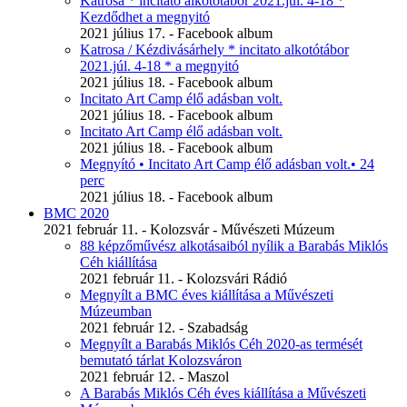
Katrosa * incitato alkotótábor 2021.júl. 4-18 *
Kezdődhet a megnyitó
2021 július 17. - Facebook album
Katrosa / Kézdivásárhely * incitato alkotótábor
2021.júl. 4-18 * a megnyitó
2021 július 18. - Facebook album
Incitato Art Camp élő adásban volt.
2021 július 18. - Facebook album
Incitato Art Camp élő adásban volt.
2021 július 18. - Facebook album
Megnyító • Incitato Art Camp élő adásban volt.• 24
perc
2021 július 18. - Facebook album
BMC 2020
2021 február 11. - Kolozsvár - Művészeti Múzeum
88 képzőművész alkotásaiból nyílik a Barabás Miklós
Céh kiállítása
2021 február 11. - Kolozsvári Rádió
Megnyílt a BMC éves kiállítása a Művészeti
Múzeumban
2021 február 12. - Szabadság
Megnyílt a Barabás Miklós Céh 2020-as termését
bemutató tárlat Kolozsváron
2021 február 12. - Maszol
A Barabás Miklós Céh éves kiállítása a Művészeti