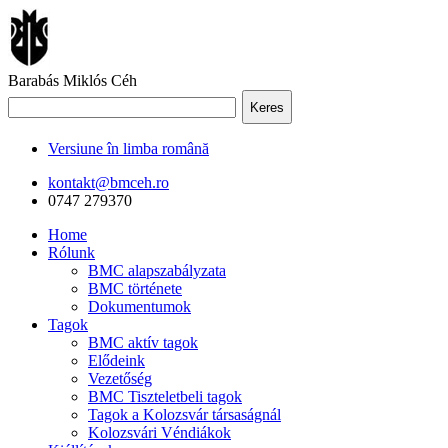
Barabás Miklós Céh
Keres
Versiune în limba română
kontakt@bmceh.ro
0747 279370
Home
Rólunk
BMC alapszabályzata
BMC története
Dokumentumok
Tagok
BMC aktív tagok
Elődeink
Vezetőség
BMC Tiszteletbeli tagok
Tagok a Kolozsvár társaságnál
Kolozsvári Véndiákok