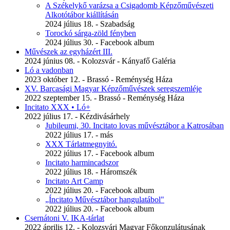
A Székelykő varázsa a Csigadomb Képzőművészeti
Alkotótábor kiállításán
2024 július 18. - Szabadság
Torockó sárga-zöld fényben
2024 július 30. - Facebook album
Művészek az egyházért III.
2024 június 08. - Kolozsvár - Kányafő Galéria
Ló a vadonban
2023 október 12. - Brassó - Reménység Háza
XV. Barcasági Magyar Képzőművészek seregszemléje
2022 szeptember 15. - Brassó - Reménység Háza
Incitato XXX • Ló+
2022 július 17. - Kézdivásárhely
Jubileumi, 30. Incitato lovas művésztábor a Katrosában
2022 július 17. - más
XXX Tárlatmegnyitó.
2022 július 17. - Facebook album
Incitato harmincadszor
2022 július 18. - Háromszék
Incitato Art Camp
2022 július 20. - Facebook album
„Íncitato Művésztábor hangulatábol"
2022 július 20. - Facebook album
Csernátoni V. IKA-tárlat
2022 április 12. - Kolozsvári Magyar Főkonzulátusának