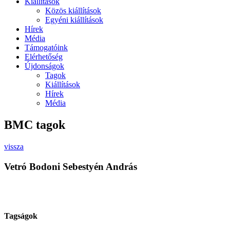
Kiállítások
Közös kiállítások
Egyéni kiállítások
Hírek
Média
Támogatóink
Elérhetőség
Újdonságok
Tagok
Kiállítások
Hírek
Média
BMC tagok
vissza
Vetró Bodoni Sebestyén András
Tagságok