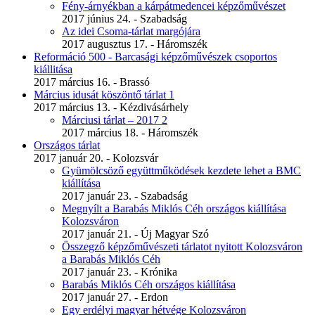
Fény-árnyékban a kárpátmedencei képzőművészet
2017 június 24. - Szabadság
Az idei Csoma-tárlat margójára
2017 augusztus 17. - Háromszék
Reformáció 500 - Barcasági képzőművészek csoportos
kiállitása
2017 március 16. - Brassó
Március idusát köszöntő tárlat 1
2017 március 13. - Kézdivásárhely
Márciusi tárlat – 2017 2
2017 március 18. - Háromszék
Országos tárlat
2017 január 20. - Kolozsvár
Gyümölcsöző együttműködések kezdete lehet a BMC
kiállítása
2017 január 23. - Szabadság
Megnyílt a Barabás Miklós Céh országos kiállítása
Kolozsváron
2017 január 21. - Új Magyar Szó
Összegző képzőművészeti tárlatot nyitott Kolozsváron
a Barabás Miklós Céh
2017 január 23. - Krónika
Barabás Miklós Céh országos kiállítása
2017 január 27. - Erdon
Egy erdélyi magyar hétvége Kolozsváron