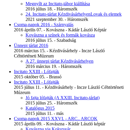
Megnyílt az Incitato-tábor kiállítása
2016 július 18. - Háromszék
24. Incitato-tárlat KézdivásárhelyenLovak és elemek
2021 szeptember 30. - Háromszék
Csoma-napok 2016 - Szárnyalás
2016 április 07. - Kovászna - Kádár László Képtár
Kovászna a színek és formák kovásza
2016 július 15. - Szabadság
Ünnepi tárlat 2016
2016 március 15. - Kézdivásárhely - Incze László
Céhtörténeti Múzeum
A 27. ünnepi tárlat Kézdivásárhelyen
2016 március 19. - Háromszék
Incitato XXIII - Lófajták
2015 október 05. - Brassó
Incitato XXIII - Lófajták
2015 július 11. - Kézdivásárhely - Incze László Céhtörténeti
Múzeum
Jó fajta lófajták (A XXIII. Incitato-tárlat)
2015 július 25. - Háromszék
Katalógus 2015
2015 július 11. - más
Csoma-napok 2015 XXVI. - ARC.. ARCOK
2015 április 09. - Kovászna - Kádár László képtár
Kovászna via Kolozsvár