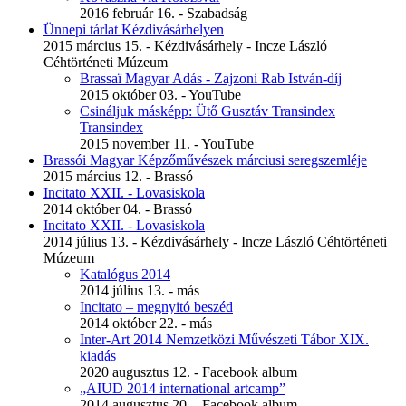
2016 február 16. - Szabadság
Ünnepi tárlat Kézdivásárhelyen
2015 március 15. - Kézdivásárhely - Incze László
Céhtörténeti Múzeum
Brassaï Magyar Adás - Zajzoni Rab István-díj
2015 október 03. - YouTube
Csináljuk másképp: Ütő Gusztáv Transindex
Transindex
2015 november 11. - YouTube
Brassói Magyar Képzőművészek márciusi seregszemléje
2015 március 12. - Brassó
Incitato XXII. - Lovasiskola
2014 október 04. - Brassó
Incitato XXII. - Lovasiskola
2014 július 13. - Kézdivásárhely - Incze László Céhtörténeti
Múzeum
Katalógus 2014
2014 július 13. - más
Incitato – megnyitó beszéd
2014 október 22. - más
Inter-Art 2014 Nemzetközi Művészeti Tábor XIX.
kiadás
2020 augusztus 12. - Facebook album
„AIUD 2014 international artcamp”
2014 augusztus 20. - Facebook album