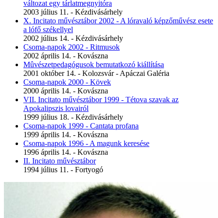
változat egy tárlatmegnyitóra
2003 július 11. - Kézdivásárhely
X. Incitato művésztábor 2002 - A lóravaló képzőművész esete
a lófő székellyel
2002 július 14. - Kézdivásárhely
Csoma-napok 2002 - Ritmusok
2002 április 14. - Kovászna
Mûvészetpedagógusok bemutatkozó kiállítása
2001 október 14. - Kolozsvár - Apáczai Galéria
Csoma-napok 2000 - Kövek
2000 április 14. - Kovászna
VII. Incitato művésztábor 1999 - Tétova szavak az
Apokalipszis lovairól
1999 július 18. - Kézdivásárhely
Csoma-napok 1999 - Cantata profana
1999 április 14. - Kovászna
Csoma-napok 1996 - A magunk keresése
1996 április 14. - Kovászna
II. Incitato művésztábor
1994 július 11. - Fortyogó