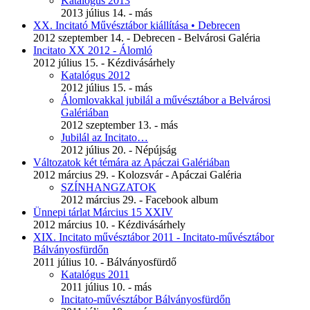
Katalógus 2013
2013 július 14. - más
XX. Incitató Művésztábor kiállítása • Debrecen
2012 szeptember 14. - Debrecen - Belvárosi Galéria
Incitato XX 2012 - Álomló
2012 július 15. - Kézdivásárhely
Katalógus 2012
2012 július 15. - más
Álomlovakkal jubilál a művésztábor a Belvárosi
Galériában
2012 szeptember 13. - más
Jubilál az Incitato…
2012 július 20. - Népújság
Változatok két témára az Apáczai Galériában
2012 március 29. - Kolozsvár - Apáczai Galéria
SZÍNHANGZATOK
2012 március 29. - Facebook album
Ünnepi tárlat Március 15 XXIV
2012 március 10. - Kézdivásárhely
XIX. Incitato művésztábor 2011 - Incitato-művésztábor
Bálványosfürdőn
2011 július 10. - Bálványosfürdő
Katalógus 2011
2011 július 10. - más
Incitato-művésztábor Bálványosfürdőn