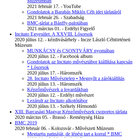
Múzeumban
2021 február 17. - YouTube
Gondolatok a Barabás Miklós Céh idei tárlatáról
2021 február 26. - Szabadság
BMC-tárlat a Bánffy-palotában
2021 március 01. - Erdélyi Figyelő
Incitato Egyesület. A XXVIII. Lósorsok
2020 július 12. - kézdivásárhely - Incze László Céhtörténeti
Múzeum
MUNKÁCSY és CSONTVÁRY nyomában
2020 július 12. - Facebook album
Gondolatok az Incitato művésztábor kiállítása kapcsán
* Lósorsok
2020 július 17. - Háromszék
28. Incitato Művésztelep • Megnyílt a zárókiállítás
2020 július 13. - Háromszék
Képzőművészek a lovardákban
2020 július 12. - Erdélyi művészet
Lezárult az Incitato alkotótábor
2020 július 13. - Székely Hírmondó
XIII. Barcasági Magyar Képzőművészek csoportos tárlata
2020 március 05. - Brassó - Reménység Háza
BMC 2019
2020 február 06. - Kolozsvár - Művészeti Múzeum
Megtartja patináját, de lépést tart a korral * BMC