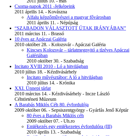
2011 július 10. - más
Csoma-napok 2011 -Jelképeink
2011 április 14. - Kovászna
Alfalu képzőművészei a magyar fővárosban
2011 április 11. - Népújság
“SZABADON VÁLASZTOTT ÚTAK IRÁNYÁBAN”
2011 március 11. - Brassó
10 éves az Apáczai Galéria
2010 október 28. - Kolozsvár - Apáczai Galéria
Kincses Kolozsvár – tárlatmegnyitó a tízéves Apáczai
Galériában
2010 október 30. - Szabadság
Incitato XVIII 2010 - Ló a hitvilágban
2010 július 18. - Kézdivásárhely
Incitato művésztábor: A ló a hitvilágban
2010 július 14. - Krónika
XXI. Ünnepi tárlat
2010 március 14. - Kézdivásárhely - Incze László
Céhtörténeti Múzeum
A Barabás Miklós Céh 80. évfordulója
2009 október 06. - Sepsiszentgyörgy - Gyárfás Jenő Képtár
80 éves a Barabás Miklós céh
2009 október 07. - Uh.ro
Emlékezés egy emlékezetes évfordulóra (III)
2010 április 13. - Szabadság