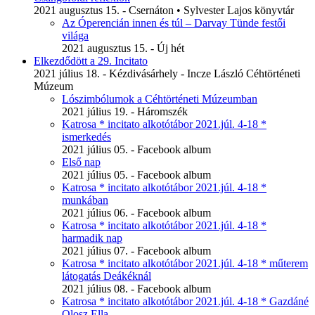
2021 augusztus 15. - Csernáton • Sylvester Lajos könyvtár
Az Óperencián innen és túl – Darvay Tünde festői
világa
2021 augusztus 15. - Új hét
Elkezdődött a 29. Incitato
2021 július 18. - Kézdivásárhely - Incze László Céhtörténeti
Múzeum
Lószimbólumok a Céhtörténeti Múzeumban
2021 július 19. - Háromszék
Katrosa * incitato alkotótábor 2021.júl. 4-18 *
ismerkedés
2021 július 05. - Facebook album
Első nap
2021 július 05. - Facebook album
Katrosa * incitato alkotótábor 2021.júl. 4-18 *
munkában
2021 július 06. - Facebook album
Katrosa * incitato alkotótábor 2021.júl. 4-18 *
harmadik nap
2021 július 07. - Facebook album
Katrosa * incitato alkotótábor 2021.júl. 4-18 * műterem
látogatás Deákéknál
2021 július 08. - Facebook album
Katrosa * incitato alkotótábor 2021.júl. 4-18 * Gazdáné
Olosz Ella