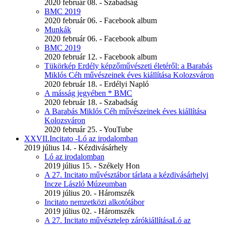
2020 február 08. - Szabadság
BMC 2019
2020 február 06. - Facebook album
Munkák
2020 február 06. - Facebook album
BMC 2019
2020 február 12. - Facebook album
Tükörkép Erdély képzőművészeti életéről: a Barabás
Miklós Céh művészeinek éves kiállítása Kolozsváron
2020 február 18. - Erdélyi Napló
A másság jegyében * BMC
2020 február 18. - Szabadság
A Barabás Miklós Céh művészeinek éves kiállítása
Kolozsváron
2020 február 25. - YouTube
XXVII.Incitato -Ló az irodalomban
2019 július 14. - Kézdivásárhely
Ló az irodalomban
2019 július 15. - Székely Hon
A 27. Incitato művésztábor tárlata a kézdivásárhelyi
Incze László Múzeumban
2019 július 20. - Háromszék
Incitato nemzetközi alkotótábor
2019 július 02. - Háromszék
A 27. Incitato művésztelep zárókiállításaLó az