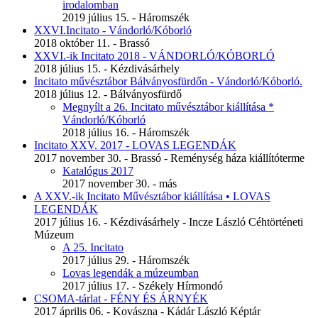
irodalomban
2019 július 15. - Háromszék
XXVI.Incitato - Vándorló/Kóborló
2018 október 11. - Brassó
XXVI.-ik Incitato 2018 - VÁNDORLÓ/KÓBORLÓ
2018 július 15. - Kézdivásárhely
Incitato művésztábor Bálványosfürdőn - Vándorló/Kóborló.
2018 július 12. - Bálványosfürdő
Megnyílt a 26. Incitato művésztábor kiállítása *
Vándorló/Kóborló
2018 július 16. - Háromszék
Incitato XXV. 2017 - LOVAS LEGENDÁK
2017 november 30. - Brassó - Reménység háza kiállítóterme
Katalógus 2017
2017 november 30. - más
A XXV.-ik Incitato Művésztábor kiállítása • LOVAS
LEGENDÁK
2017 július 16. - Kézdivásárhely - Incze László Céhtörténeti
Múzeum
A 25. Incitato
2017 július 29. - Háromszék
Lovas legendák a múzeumban
2017 július 17. - Székely Hírmondó
CSOMA-tárlat - FÉNY ÉS ÁRNYÉK
2017 április 06. - Kovászna - Kádár László Képtár