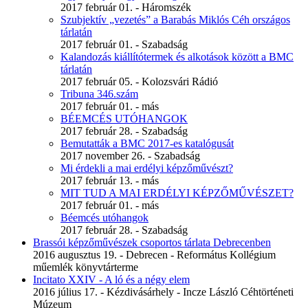
2017 február 01. - Háromszék
Szubjektív „vezetés” a Barabás Miklós Céh országos
tárlatán
2017 február 01. - Szabadság
Kalandozás kiállítótermek és alkotások között a BMC
tárlatán
2017 február 05. - Kolozsvári Rádió
Tribuna 346.szám
2017 február 01. - más
BÉEMCÉS UTÓHANGOK
2017 február 28. - Szabadság
Bemutatták a BMC 2017-es katalógusát
2017 november 26. - Szabadság
Mi érdekli a mai erdélyi képzőművészt?
2017 február 13. - más
MIT TUD A MAI ERDÉLYI KÉPZŐMŰVÉSZET?
2017 február 01. - más
Béemcés utóhangok
2017 február 28. - Szabadság
Brassói képzőművészek csoportos tárlata Debrecenben
2016 augusztus 19. - Debrecen - Református Kollégium
műemlék könyvtárterme
Incitato XXIV - A ló és a négy elem
2016 július 17. - Kézdivásárhely - Incze László Céhtörténeti
Múzeum