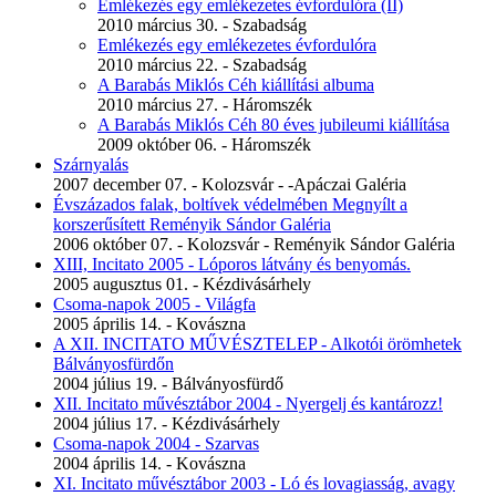
Emlékezés egy emlékezetes évfordulóra (II)
2010 március 30. - Szabadság
Emlékezés egy emlékezetes évfordulóra
2010 március 22. - Szabadság
A Barabás Miklós Céh kiállítási albuma
2010 március 27. - Háromszék
A Barabás Miklós Céh 80 éves jubileumi kiállítása
2009 október 06. - Háromszék
Szárnyalás
2007 december 07. - Kolozsvár - -Apáczai Galéria
Évszázados falak, boltívek védelmében Megnyílt a
korszerűsített Reményik Sándor Galéria
2006 október 07. - Kolozsvár - Reményik Sándor Galéria
XIII, Incitato 2005 - Lóporos látvány és benyomás.
2005 augusztus 01. - Kézdivásárhely
Csoma-napok 2005 - Világfa
2005 április 14. - Kovászna
A XII. INCITATO MŰVÉSZTELEP - Alkotói örömhetek
Bálványosfürdőn
2004 július 19. - Bálványosfürdő
XII. Incitato művésztábor 2004 - Nyergelj és kantározz!
2004 július 17. - Kézdivásárhely
Csoma-napok 2004 - Szarvas
2004 április 14. - Kovászna
XI. Incitato művésztábor 2003 - Ló és lovagiasság, avagy