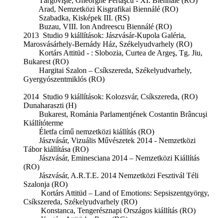
Târgovişte, Gheorghe Pertaşcu - XI. Biennalé (RO)
Arad, Nemzetközi Kisgrafikai Biennálé (RO)
Szabadka, Kisképek III. (RS)
Buzau, VIII. Ion Andreescu Biennálé (RO)
2013 Studio 9 kiállítások: Jászvásár-Kupola Galéria,
Marosvásárhely-Bernády Ház, Székelyudvarhely (RO)
Kortárs Attitüd - : Slobozia, Curtea de Argeş, Tg. Jiu,
Bukarest (RO)
Hargitai Szalon – Csíkszereda, Székelyudvarhely,
Gyergyószentmiklós (RO)
2014 Studio 9 kiállítások: Kolozsvár, Csíkszereda, (RO)
Dunaharaszti (H)
Bukarest, Románia Parlamentjének Costantin Brâncuşi
Kiállítóterme
Életfa című nemzetközi kiállítás (RO)
Jászvásár, Vizuális Művészetek 2014 - Nemzetközi
Tábor kiállítása (RO)
Jászvásár, Eminesciana 2014 – Nemzetközi Kiállítás
(RO)
Jászvásár, A.R.T.E. 2014 Nemzetközi Fesztivál Téli
Szalonja (RO)
Kortárs Attitüd – Land of Emotions: Sepsiszentgyörgy,
Csíkszereda, Székelyudvarhely (RO)
Konstanca, Tengerésznapi Országos kiállítás (RO)