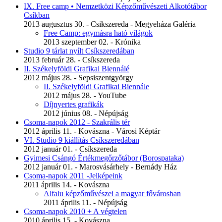
IX. Free camp • Nemzetközi Képzőművészeti Alkotótábor
Csíkban
2013 augusztus 30. - Csikszereda - Megyeháza Galéria
Free Camp: egymásra ható világok
2013 szeptember 02. - Krónika
Studio 9 tárlat nyílt Csíkszeredában
2013 február 28. - Csíkszereda
II. Székelyföldi Grafikai Biennálé
2012 május 28. - Sepsiszentgyörgy
II. Székelyföldi Grafikai Biennále
2012 május 28. - YouTube
Díjnyertes grafikák
2012 június 08. - Népújság
Csoma-napok 2012 - Szakrális tér
2012 április 11. - Kovászna - Városi Képtár
VI. Studio 9 kiállítás Csíkszeredában
2012 január 01. - Csíkszereda
Gyimesi Csángó Értékmegőrzőtábor (Borospataka)
2012 január 01. - Marosvásárhely - Bernády Ház
Csoma-napok 2011 -Jelképeink
2011 április 14. - Kovászna
Alfalu képzőművészei a magyar fővárosban
2011 április 11. - Népújság
Csoma-napok 2010 + A végtelen
2010 április 15. - Kovászna