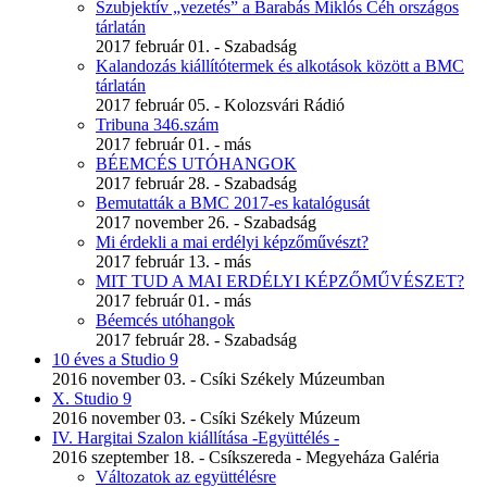
Szubjektív „vezetés” a Barabás Miklós Céh országos
tárlatán
2017 február 01. - Szabadság
Kalandozás kiállítótermek és alkotások között a BMC
tárlatán
2017 február 05. - Kolozsvári Rádió
Tribuna 346.szám
2017 február 01. - más
BÉEMCÉS UTÓHANGOK
2017 február 28. - Szabadság
Bemutatták a BMC 2017-es katalógusát
2017 november 26. - Szabadság
Mi érdekli a mai erdélyi képzőművészt?
2017 február 13. - más
MIT TUD A MAI ERDÉLYI KÉPZŐMŰVÉSZET?
2017 február 01. - más
Béemcés utóhangok
2017 február 28. - Szabadság
10 éves a Studio 9
2016 november 03. - Csíki Székely Múzeumban
X. Studio 9
2016 november 03. - Csíki Székely Múzeum
IV. Hargitai Szalon kiállítása -Együttélés -
2016 szeptember 18. - Csíkszereda - Megyeháza Galéria
Változatok az együttélésre