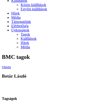
Kiállítások
Közös kiállítások
Egyéni kiállítások
Hírek
Média
Támogatóink
Elérhetőség
Újdonságok
Tagok
Kiállítások
Hírek
Média
BMC tagok
vissza
Botár László
Tagságok