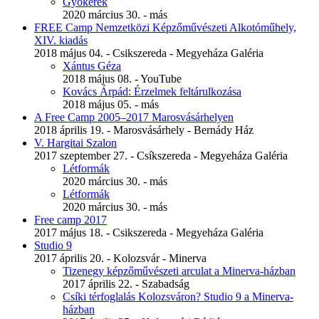
Gyökerek
2020 március 30. - más
FREE Camp Nemzetközi Képzőművészeti Alkotóműhely,
XIV. kiadás
2018 május 04. - Csikszereda - Megyeháza Galéria
Xántus Géza
2018 május 08. - YouTube
Kovács Árpád: Érzelmek feltárulkozása
2018 május 05. - más
A Free Camp 2005–2017 Marosvásárhelyen
2018 április 19. - Marosvásárhely - Bernády Ház
V. Hargitai Szalon
2017 szeptember 27. - Csíkszereda - Megyeháza Galéria
Létformák
2020 március 30. - más
Létformák
2020 március 30. - más
Free camp 2017
2017 május 18. - Csikszereda - Megyeháza Galéria
Studio 9
2017 április 20. - Kolozsvár - Minerva
Tizenegy képzőművészeti arculat a Minerva-házban
2017 április 22. - Szabadság
Csíki térfoglalás Kolozsváron? Studio 9 a Minerva-
házban