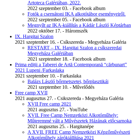
Artoteca Galériában, 2022.
2022 szeptember 03. - Facebook album
Fotók a csernátoni IKA alkotótábor eseményeiről.
2022 szeptember 05. - Facebook album
Megnyílt az IKA-kiállítás a Kádár László Képtárban
2022 október 17. - Háromszék
IX. Hargitai Szalon
2021 szeptember 16. - Csíkszereda - Megyeháza Galéria
RESTART – IX. Hargitai Szalon a csíkszeredai
Megyeháza Galériában
2021 szeptember 18. - Facebook album
Prima ediții a Taberei de Artă Contemporană “cărbunart”
2021 Lupeni /Farkaslaka
2021 szeptember 10. - Farkaslaka
Balázs László bőrmetszetei, bőrplasztikái
2021 szeptember 10. - Művelődés
Free camp XVII
2021 augusztus 27. - Csikszereda - Megyeháza Galéria
XVII Free camp 2021
2021 augusztus 27. - YouTube
XVII. Free Camp Nemzetközi Alkotóműhely:
Műteremmé vált a Művészetek Házának előcsarnoka
2021 augusztus 25. - Hargitanépe
A XVII. FREE Camp Nemzetközi Képzőművészeti
Alkotóműhely zárókiállítása 2021