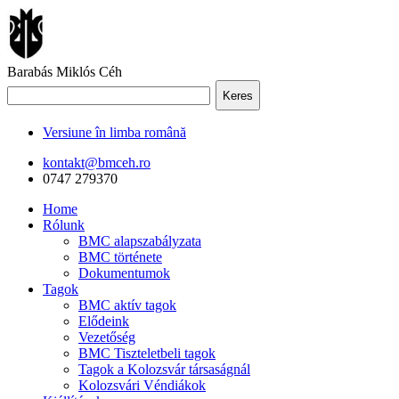
Barabás Miklós Céh
Keres
Versiune în limba română
kontakt@bmceh.ro
0747 279370
Home
Rólunk
BMC alapszabályzata
BMC története
Dokumentumok
Tagok
BMC aktív tagok
Elődeink
Vezetőség
BMC Tiszteletbeli tagok
Tagok a Kolozsvár társaságnál
Kolozsvári Véndiákok