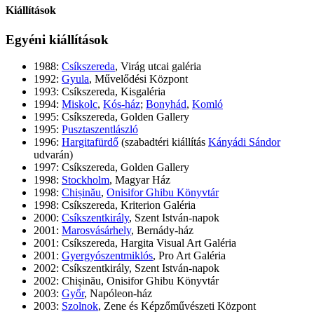
Kiállítások
Egyéni kiállítások
1988:
Csíkszereda
, Virág utcai galéria
1992:
Gyula
, Művelődési Központ
1993: Csíkszereda, Kisgaléria
1994:
Miskolc
,
Kós-ház
;
Bonyhád
,
Komló
1995: Csíkszereda, Golden Gallery
1995:
Pusztaszentlászló
1996:
Hargitafürdő
(szabadtéri kiállítás
Kányádi Sándor
udvarán)
1997: Csíkszereda, Golden Gallery
1998:
Stockholm
, Magyar Ház
1998:
Chișinău
,
Onisifor Ghibu Könyvtár
1998: Csíkszereda, Kriterion Galéria
2000:
Csíkszentkirály
, Szent István-napok
2001:
Marosvásárhely
, Bernády-ház
2001: Csíkszereda, Hargita Visual Art Galéria
2001:
Gyergyószentmiklós
, Pro Art Galéria
2002: Csíkszentkirály, Szent István-napok
2002: Chișinău, Onisifor Ghibu Könyvtár
2003:
Győr
, Napóleon-ház
2003:
Szolnok
, Zene és Képzőművészeti Központ