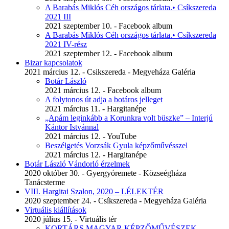
A Barabás Miklós Céh országos tárlata.• Csíkszereda
2021 III
2021 szeptember 10. - Facebook album
A Barabás Miklós Céh országos tárlata.• Csíkszereda
2021 IV-rész
2021 szeptember 12. - Facebook album
Bizar kapcsolatok
2021 március 12. - Csikszereda - Megyeháza Galéria
Botár László
2021 március 12. - Facebook album
A folytonos út adja a botáros jelleget
2021 március 11. - Hargitanépe
„Apám leginkább a Korunkra volt büszke” – Interjú
Kántor Istvánnal
2021 március 12. - YouTube
Beszélgetés Vorzsák Gyula képzőművésszel
2021 március 12. - Hargitanépe
Botár László Vándorló érzelmek
2020 október 30. - Gyergyóremete - Közseégháza
Tanácsterme
VIII. Hargitai Szalon, 2020 – LÉLEKTÉR
2020 szeptember 24. - Csíkszereda - Megyeháza Galéria
Virtuális kiállítások
2020 július 15. - Virtuális tér
KORTÁRS MAGYAR KÉPZŐMŰVÉSZEK