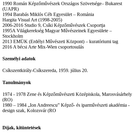
1990 Román Képzőművészek Országos Szövetsége– Bukarest
(UAPR)
1994 Barabás Miklós Céh Egyesület – Románia
Hargita Visual Art (1998-2005)
2006-2016 Studio 9, Csíki Képzőművészek Csoportja
1995A Világkerekség Magyar Művészeinek Egyesülete –
Stockholm
2013 EMÜK (Erdélyi Művészeti Központ) – kuratóriumi tag
2016 A bécsi Arte Mix-Wien csoportosulás
Személyi adatok
Csíkszentkirály-Csíkszereda, 1959. július 20.
Tanulmányok
1974 - 1978 Zene és Képzőművészeti Középiskola, Marosvásárhely
(RO)
1980 – 1984 „Ion Andreescu” Képző- és iparművészeti akadémia -
design szak, Kolozsvár (RO
Díjak, kitüntetések