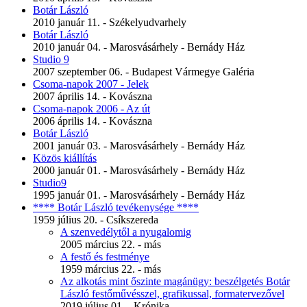
Botár László
2010 január 11. - Székelyudvarhely
Botár László
2010 január 04. - Marosvásárhely - Bernády Ház
Studio 9
2007 szeptember 06. - Budapest Vármegye Galéria
Csoma-napok 2007 - Jelek
2007 április 14. - Kovászna
Csoma-napok 2006 - Az út
2006 április 14. - Kovászna
Botár László
2001 január 03. - Marosvásárhely - Bernády Ház
Közös kiállítás
2000 január 01. - Marosvásárhely - Bernády Ház
Studio9
1995 január 01. - Marosvásárhely - Bernády Ház
**** Botár László tevékenysége ****
1959 július 20. - Csíkszereda
A szenvedélytől a nyugalomig
2005 március 22. - más
A festő és festménye
1959 március 22. - más
Az alkotás mint őszinte magánügy: beszélgetés Botár
László festőművésszel, grafikussal, formatervezővel
2019 július 01. - Krónika