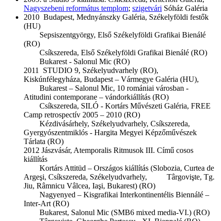
Nagyszebeni református templom
;
szigetvári
Sóház Galéria
2010 Budapest, Mednyánszky Galéria, Székelyföldi festők
(HU)
Sepsiszentgyörgy, Első Székelyföldi Grafikai Bienálé
(RO)
Csíkszereda, Első Székelyföldi Grafikai Bienálé (RO)
Bukarest - Salonul Mic (RO)
2011 STUDIO 9, Székelyudvarhely (RO),
Kiskúnfélegyháza, Budapest – Vármegye Galéria (HU),
Bukarest – Salonul Mic, 10 romániai városban -
Atitudini contemporane – vándorkiállítás (RO)
Csíkszereda, SILÓ - Kortárs Művészeti Galéria, FREE
Camp retrospectív 2005 – 2010 (RO)
Kézdivásárhely, Székelyudvarhely, Csíkszereda,
Gyergyószentmiklós - Hargita Megyei Képzőművészek
Tárlata (RO)
2012 Jászvásár, Atemporalis Ritmusok III. Című cosos
kiállítás
Kortárs Attitüd – Országos kiállítás (Slobozia, Curtea de
Argeşi, Csíkszereda, Székelyudvarhely, Târgovişte, Tg.
Jiu, Râmnicu Vâlcea, Iaşi, Bukarest) (RO)
Nagyenyed – Kisgrafikai Interkontinentélis Biennálé –
Inter-Art (RO)
Bukarest, Salonul Mic (SMB6 mixed media-VI.) (RO)