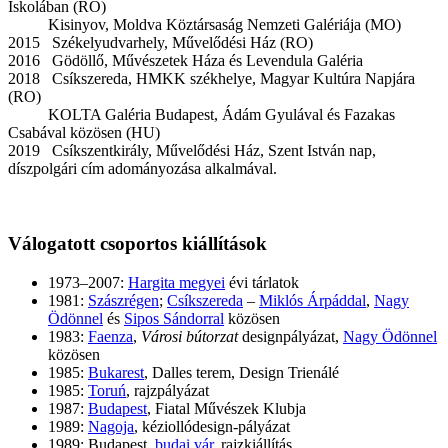
Iskolában (RO)
Kisinyov, Moldva Köztársaság Nemzeti Galériája (MO)
2015 Székelyudvarhely, Művelődési Ház (RO)
2016 Gödöllő, Művészetek Háza és Levendula Galéria
2018 Csíkszereda, HMKK székhelye, Magyar Kultúra Napjára
(RO)
KOLTA Galéria Budapest, Ádám Gyulával és Fazakas
Csabával közösen (HU)
2019 Csíkszentkirály, Művelődési Ház, Szent István nap,
díszpolgári cím adományozása alkalmával.
Válogatott csoportos kiállítások
1973–2007:
Hargita megyei
évi tárlatok
1981:
Szászrégen
;
Csíkszereda
–
Miklós Árpáddal
,
Nagy
Ödönnel
és
Sipos Sándorral
közösen
1983:
Faenza
,
Városi bútorzat
designpályázat,
Nagy Ödönnel
közösen
1985:
Bukarest
, Dalles terem, Design Trienálé
1985:
Toruń
, rajzpályázat
1987:
Budapest
, Fiatal Művészek Klubja
1989:
Nagoja
, kéziollódesign-pályázat
1989: Budapest,
budai vár
, rajzkiállítás