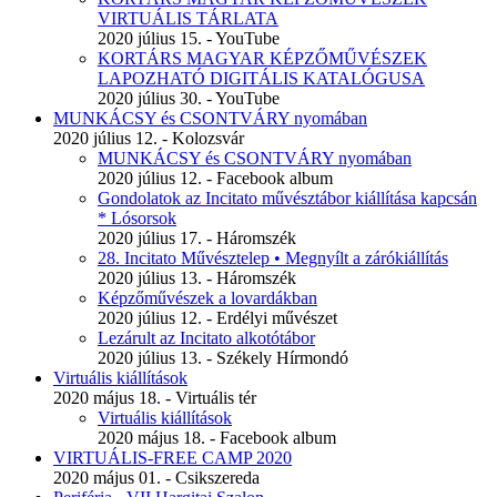
VIRTUÁLIS TÁRLATA
2020 július 15. - YouTube
KORTÁRS MAGYAR KÉPZŐMŰVÉSZEK
LAPOZHATÓ DIGITÁLIS KATALÓGUSA
2020 július 30. - YouTube
MUNKÁCSY és CSONTVÁRY nyomában
2020 július 12. - Kolozsvár
MUNKÁCSY és CSONTVÁRY nyomában
2020 július 12. - Facebook album
Gondolatok az Incitato művésztábor kiállítása kapcsán
* Lósorsok
2020 július 17. - Háromszék
28. Incitato Művésztelep • Megnyílt a zárókiállítás
2020 július 13. - Háromszék
Képzőművészek a lovardákban
2020 július 12. - Erdélyi művészet
Lezárult az Incitato alkotótábor
2020 július 13. - Székely Hírmondó
Virtuális kiállítások
2020 május 18. - Virtuális tér
Virtuális kiállítások
2020 május 18. - Facebook album
VIRTUÁLIS-FREE CAMP 2020
2020 május 01. - Csikszereda