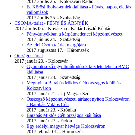
2017 április 25. - Kolozsvári Rádió
B. Kőrösi Ibolya-emlékkiállítása - Pávás, napos, életfás
vallomások
2017 április 25. - Szabadság
CSOMA-tárlat - FÉNY ÉS ÁRNYÉK
2017 április 06. - Kovászna - Kádár László Képtár
Fény-árnyékban a kárpátmedencei képzőművészet
2017 június 24. - Szabadság
Az idei Csoma-tárlat margójára
2017 augusztus 17. - Háromszék
Országos tárlat
2017 január 20. - Kolozsvár
Gyümölcsöző együttműködések kezdete lehet a BMC
kiállítása
2017 január 23. - Szabadság
Megnyílt a Barabás Miklós Céh országos kiállítása
Kolozsváron
2017 január 21. - Új Magyar Szó
Összegző képzőművészeti tárlatot nyitott Kolozsváron
a Barabás Miklós Céh
2017 január 23. - Krónika
Barabás Miklós Céh országos kiállítása
2017 január 27. - Erdon
Egy erdélyi magyar hétvége Kolozsváron
2017 február 01. - Háromszék