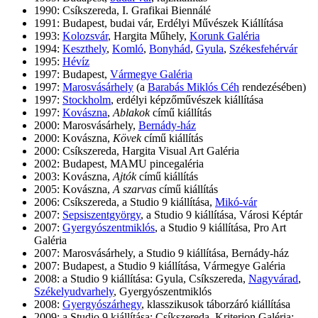
1990: Csíkszereda, I. Grafikai Biennálé
1991: Budapest, budai vár, Erdélyi Művészek Kiállítása
1993:
Kolozsvár
, Hargita Műhely,
Korunk Galéria
1994:
Keszthely
,
Komló
,
Bonyhád
,
Gyula
,
Székesfehérvár
1995:
Hévíz
1997: Budapest,
Vármegye Galéria
1997:
Marosvásárhely
(a
Barabás Miklós Céh
rendezésében)
1997:
Stockholm
, erdélyi képzőművészek kiállítása
1997:
Kovászna
,
Ablakok
című kiállítás
2000: Marosvásárhely,
Bernády-ház
2000: Kovászna,
Kövek
című kiállítás
2000: Csíkszereda, Hargita Visual Art Galéria
2002: Budapest, MAMU pincegaléria
2003: Kovászna,
Ajtók
című kiállítás
2005: Kovászna,
A szarvas
című kiállítás
2006: Csíkszereda, a Studio 9 kiállítása,
Mikó-vár
2007:
Sepsiszentgyörgy
, a Studio 9 kiállítása, Városi Képtár
2007:
Gyergyószentmiklós
, a Studio 9 kiállítása, Pro Art
Galéria
2007: Marosvásárhely, a Studio 9 kiállítása, Bernády-ház
2007: Budapest, a Studio 9 kiállítása, Vármegye Galéria
2008: a Studio 9 kiállítása: Gyula, Csíkszereda,
Nagyvárad
,
Székelyudvarhely
, Gyergyószentmiklós
2008:
Gyergyószárhegy
, klasszikusok táborzáró kiállítása
2009: a Studio 9 kiállítása: Csíkszereda, Kriterion Galéria;