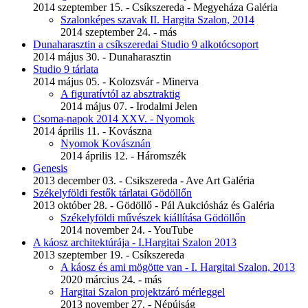
2014 szeptember 15. - Csíkszereda - Megyeháza Galéria
Szalonképes szavak II. Hargita Szalon, 2014
2014 szeptember 24. - más
Dunaharasztin a csíkszeredai Studio 9 alkotócsoport
2014 május 30. - Dunaharasztin
Studio 9 tárlata
2014 május 05. - Kolozsvár - Minerva
A figuratívtól az absztraktig
2014 május 07. - Irodalmi Jelen
Csoma-napok 2014 XXV. - Nyomok
2014 április 11. - Kovászna
Nyomok Kovásznán
2014 április 12. - Háromszék
Genesis
2013 december 03. - Csikszereda - Ave Art Galéria
Székelyföldi festők tárlatai Gödöllőn
2013 október 28. - Gödöllő - Pál Aukciósház és Galéria
Székelyföldi művészek kiállítása Gödöllőn
2014 november 24. - YouTube
A káosz architektúrája - I.Hargitai Szalon 2013
2013 szeptember 19. - Csíkszereda
A káosz és ami mögötte van - I. Hargitai Szalon, 2013
2020 március 24. - más
Hargitai Szalon projektzáró mérleggel
2013 november 27. - Népújság