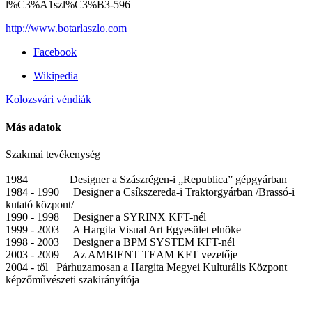
l%C3%A1szl%C3%B3-596
http://www.botarlaszlo.com
Facebook
Wikipedia
Kolozsvári véndiák
Más adatok
Szakmai tevékenység
1984 Designer a Szászrégen-i „Republica” gépgyárban
1984 - 1990 Designer a Csíkszereda-i Traktorgyárban /Brassó-i
kutató központ/
1990 - 1998 Designer a SYRINX KFT-nél
1999 - 2003 A Hargita Visual Art Egyesület elnöke
1998 - 2003 Designer a BPM SYSTEM KFT-nél
2003 - 2009 Az AMBIENT TEAM KFT vezetője
2004 - től Párhuzamosan a Hargita Megyei Kulturális Központ
képzőművészeti szakirányítója