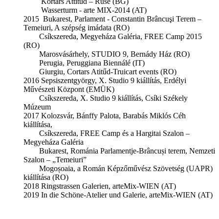
Kortárs Attitüd – Ruse (BG)
Wasserturm - arte MIX-2014 (AT)
2015 Bukarest, Parlament - Constantin Brâncuşi Terem –
Temeiuri, A szépség imádata (RO)
Csíkszereda, Megyeháza Galéria, FREE Camp 2015
(RO)
Marosvásárhely, STUDIO 9, Bernády Ház (RO)
Perugia, Peruggiana Biennálé (IT)
Giurgiu, Cortars Atitűd-Truicart events (RO)
2016 Sepsiszentgyörgy, X. Studio 9 kiállítás, Erdélyi
Művészeti Központ (EMÜK)
Csíkszereda, X. Studio 9 kiállítás, Csíki Székely
Múzeum
2017 Kolozsvár, Bánffy Palota, Barabás Miklós Céh
kiállítása,
Csíkszereda, FREE Camp és a Hargitai Szalon –
Megyeháza Galéria
Bukarest, Románia Parlamentje-Brâncuși terem, Nemzeti
Szalon – „Temeiuri”
Mogoșoaia, a Román Képzőművész Szövetség (UAPR)
kiállítása (RO)
2018 Ringstrassen Galerien, arteMix-WIEN (AT)
2019 In die Schöne-Atelier und Galerie, arteMix-WIEN (AT)