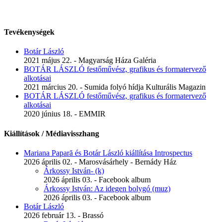
Tevékenységek
Botár László
2021 május 22. - Magyarság Háza Galéria
BOTÁR LÁSZLÓ festőművész, grafikus és formatervező
alkotásai
2021 március 20. - Sumida folyó hídja Kulturális Magazin
BOTÁR LÁSZLÓ festőművész, grafikus és formatervező
alkotásai
2020 június 18. - EMMIR
Kiállítások / Médiavisszhang
Mariana Papară és Botár László kiállítása Introspectus
2026 április 02. - Marosvásárhely - Bernády Ház
Árkossy István- (k)
2026 április 03. - Facebook album
Árkossy István: Az idegen bolygó (muz)
2026 április 03. - Facebook album
Botár László
2026 február 13. - Brassó