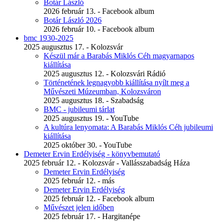
Botár László
2026 február 13. - Facebook album
Botár László 2026
2026 február 10. - Facebook album
bmc 1930-2025
2025 augusztus 17. - Kolozsvár
Készül már a Barabás Miklós Céh magyarnapos
kiállítása
2025 augusztus 12. - Kolozsvári Rádió
Történetének legnagyobb kiállítása nyílt meg a
Művészeti Múzeumban, Kolozsváron
2025 augusztus 18. - Szabadság
BMC - jubileumi tárlat
2025 augusztus 19. - YouTube
A kultúra lenyomata: A Barabás Miklós Céh jubileumi
kiállítása
2025 október 30. - YouTube
Demeter Ervin Erdélyiség - könyvbemutató
2025 február 12. - Kolozsvár - Vallásszabadság Háza
Demeter Ervin Erdélyiség
2025 február 12. - más
Demeter Ervin Erdélyiség
2025 február 12. - Facebook album
Művészet jelen időben
2025 február 17. - Hargitanépe