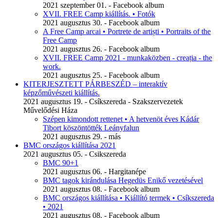
2021 szeptember 01. - Facebook album
XVII. FREE Camp kiállítás. • Fotók
2021 augusztus 30. - Facebook album
A Free Camp arcai • Portrete de artiști • Portraits of the
Free Camp
2021 augusztus 26. - Facebook album
XVII. FREE Camp 2021 - munkaközben - creația - the
work.
2021 augusztus 25. - Facebook album
KITERJESZTETT PÁRBESZÉD – interaktív
képzőművészeti kiállítás.
2021 augusztus 19. - Csíkszereda - Szakszervezetek
Művelődési Háza
Szépen kimondott rettenet • A hetvenöt éves Kádár
Tibort köszöntötték Leányfalun
2021 augusztus 29. - más
BMC országos kiállítása 2021
2021 augusztus 05. - Csikszereda
BMC 90+1
2021 augusztus 06. - Hargitanépe
BMC tagok kirándulása Hegedüs Enikő vezetésével
2021 augusztus 08. - Facebook album
BMC országos kiállítása • Kiállító termek • Csíkszereda
• 2021
2021 augusztus 08. - Facebook album