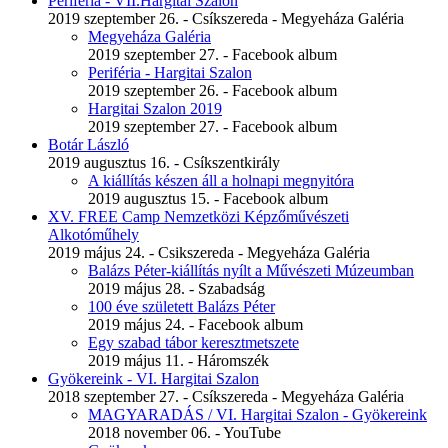
Periféria - VII.Hargitai Szalon
2019 szeptember 26. - Csíkszereda - Megyeháza Galéria
Megyeháza Galéria
2019 szeptember 27. - Facebook album
Periféria - Hargitai Szalon
2019 szeptember 26. - Facebook album
Hargitai Szalon 2019
2019 szeptember 27. - Facebook album
Botár László
2019 augusztus 16. - Csíkszentkirály
A kiállítás készen áll a holnapi megnyitóra
2019 augusztus 15. - Facebook album
XV. FREE Camp Nemzetközi Képzőművészeti
Alkotóműhely
2019 május 24. - Csikszereda - Megyeháza Galéria
Balázs Péter-kiállítás nyílt a Művészeti Múzeumban
2019 május 28. - Szabadság
100 éve született Balázs Péter
2019 május 24. - Facebook album
Egy szabad tábor keresztmetszete
2019 május 11. - Háromszék
Gyökereink - VI. Hargitai Szalon
2018 szeptember 27. - Csíkszereda - Megyeháza Galéria
MAGYARADÁS / VI. Hargitai Szalon - Gyökereink
2018 november 06. - YouTube