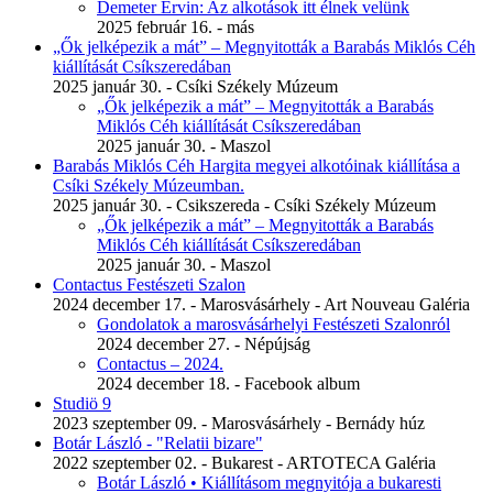
Demeter Ervin: Az alkotások itt élnek velünk
2025 február 16. - más
„Ők jelképezik a mát” – Megnyitották a Barabás Miklós Céh
kiállítását Csíkszeredában
2025 január 30. - Csíki Székely Múzeum
„Ők jelképezik a mát” – Megnyitották a Barabás
Miklós Céh kiállítását Csíkszeredában
2025 január 30. - Maszol
Barabás Miklós Céh Hargita megyei alkotóinak kiállítása a
Csíki Székely Múzeumban.
2025 január 30. - Csikszereda - Csíki Székely Múzeum
„Ők jelképezik a mát” – Megnyitották a Barabás
Miklós Céh kiállítását Csíkszeredában
2025 január 30. - Maszol
Contactus Festészeti Szalon
2024 december 17. - Marosvásárhely - Art Nouveau Galéria
Gondolatok a marosvásárhelyi Festészeti Szalonról
2024 december 27. - Népújság
Contactus – 2024.
2024 december 18. - Facebook album
Studiö 9
2023 szeptember 09. - Marosvásárhely - Bernády húz
Botár László - "Relatii bizare"
2022 szeptember 02. - Bukarest - ARTOTECA Galéria
Botár László • Kiállításom megnyitója a bukaresti