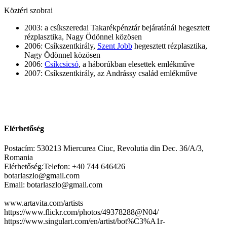
Köztéri szobrai
2003: a csíkszeredai Takarékpénztár bejáratánál hegesztett
rézplasztika, Nagy Ödönnel közösen
2006: Csíkszentkirály,
Szent Jobb
hegesztett rézplasztika,
Nagy Ödönnel közösen
2006:
Csíkcsicsó
, a háborúkban elesettek emlékműve
2007: Csíkszentkirály, az Andrássy család emlékműve
Elérhetőség
Postacím: 530213 Miercurea Ciuc, Revolutia din Dec. 36/A/3,
Romania
Elérhetőség:Telefon: +40 744 646426
botarlaszlo@gmail.com
Email: botarlaszlo@gmail.com
www.artavita.com/artists
https://www.flickr.com/photos/49378288@N04/
https://www.singulart.com/en/artist/bot%C3%A1r-