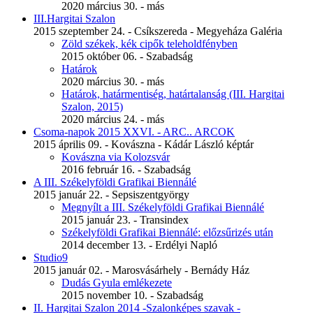
2020 március 30. - más
III.Hargitai Szalon
2015 szeptember 24. - Csíkszereda - Megyeháza Galéria
Zöld székek, kék cipők teleholdfényben
2015 október 06. - Szabadság
Határok
2020 március 30. - más
Határok, határmentiség, határtalanság (III. Hargitai
Szalon, 2015)
2020 március 24. - más
Csoma-napok 2015 XXVI. - ARC.. ARCOK
2015 április 09. - Kovászna - Kádár László képtár
Kovászna via Kolozsvár
2016 február 16. - Szabadság
A III. Székelyföldi Grafikai Biennálé
2015 január 22. - Sepsiszentgyörgy
Megnyílt a III. Székelyföldi Grafikai Biennálé
2015 január 23. - Transindex
Székelyföldi Grafikai Biennálé: előzsűrizés után
2014 december 13. - Erdélyi Napló
Studio9
2015 január 02. - Marosvásárhely - Bernády Ház
Dudás Gyula emlékezete
2015 november 10. - Szabadság
II. Hargitai Szalon 2014 -Szalonképes szavak -