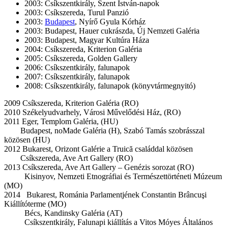
2003: Csíkszentkirály, Szent István-napok
2003: Csíkszereda, Turul Panzió
2003:
Budapest
, Nyírő Gyula Kórház
2003: Budapest, Hauer cukrászda, Új Nemzeti Galéria
2003: Budapest, Magyar Kultúra Háza
2004: Csíkszereda, Kriterion Galéria
2005: Csíkszereda, Golden Gallery
2006: Csíkszentkirály, falunapok
2007: Csíkszentkirály, falunapok
2008: Csíkszentkirály, falunapok (könyvtármegnyitó)
2009 Csíkszereda, Kriterion Galéria (RO)
2010 Székelyudvarhely, Városi Művelődési Ház, (RO)
2011 Eger, Templom Galéria, (HU)
Budapest, noMade Galéria (H), Szabó Tamás szobrásszal
közösen (HU)
2012 Bukarest, Orizont Galérie a Truică családdal közösen
Csíkszereda, Ave Art Gallery (RO)
2013 Csíkszereda, Ave Art Gallery – Genézis sorozat (RO)
Kisinyov, Nemzeti Etnográfiai és Természettörténeti Múzeum
(MO)
2014 Bukarest, Románia Parlamentjének Constantin Brâncuşi
Kiállítóterme (MO)
Bécs, Kandinsky Galéria (AT)
Csíkszentkirály, Falunapi kiállítás a Vitos Móyes Általános