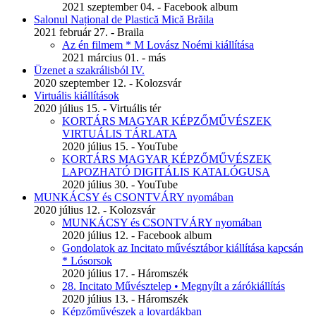
2021 szeptember 04. - Facebook album
Salonul Național de Plastică Mică Brăila
2021 február 27. - Braila
Az én filmem * M Lovász Noémi kiállítása
2021 március 01. - más
Üzenet a szakrálisból IV.
2020 szeptember 12. - Kolozsvár
Virtuális kiállítások
2020 július 15. - Virtuális tér
KORTÁRS MAGYAR KÉPZŐMŰVÉSZEK
VIRTUÁLIS TÁRLATA
2020 július 15. - YouTube
KORTÁRS MAGYAR KÉPZŐMŰVÉSZEK
LAPOZHATÓ DIGITÁLIS KATALÓGUSA
2020 július 30. - YouTube
MUNKÁCSY és CSONTVÁRY nyomában
2020 július 12. - Kolozsvár
MUNKÁCSY és CSONTVÁRY nyomában
2020 július 12. - Facebook album
Gondolatok az Incitato művésztábor kiállítása kapcsán
* Lósorsok
2020 július 17. - Háromszék
28. Incitato Művésztelep • Megnyílt a zárókiállítás
2020 július 13. - Háromszék
Képzőművészek a lovardákban