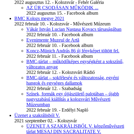
2022 augusztus 12. - Kolozsvár - Fehér Galéria
AZ ÚR CSODÁSAN MŰKÖDIK ...
2022 augusztus 15. - Facebook album
BMC Kolozs megye 2021
2022 február 10. - Kolozsvár - Művészeti Múzeum
Vákár István Lucian Nastasa Kovacs társaságában
2022 február 10. - Facebook album
Evenimente Muzeul de Artă
2022 február 10. - Facebook album
Koncz-Münich András 86 új fényképet töltött fel.
2022 február 11. - Facebook album
BMC-tárlat – működőképes egységként a sokszínű,
változatos anyag
2022 február 12. - Kolozsvári Rádió
BMC-tárlat – sokféleség és változatosság, egyéni
hangok és egységes dallamok
2022 február 12. - Szabadság
Színek, formák egy újjászülető palotában – újabb
nagyszabású kiállítás a kolozsvári Művészeti
Múzeumban
2022 február 19. - Erdélyi Napló
Üzenet a szakrálisból V.
2021 szeptember 02. - Kolozsvár
ÜZENET A SZAKRÁLISBÓL V. képzőművészeti
tárlat MESAJ DIN SACRALITATE V.