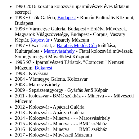
1990-2016 között a kolozsvári iparművészek éves tárlatain
szerepel
1993 • Csók Galéria,
Budapest
• Román Kulturális Központ,
Budapest
1996 • Vármegye Galéria, Budapest • Erdélyi Művészek,
Magyarok Világszövetsége, Budapest • Corpus, Vaszary
Képtár,
Kaposvár
• Vasarely Múzeum
1997 • Őszi Tárlat, a
Barabás Miklós Céh
kiállítása,
Kultúrpalota •
Marosvásárhely
• Fiatal kolozsvári művészek,
Somogy megyei Művelődési Központ
1995-97 • Iparművészeti Tárlatok, "Cotroceni" Nemzeti
Múzeum,
Bukarest
1998 - Kovászna
2004 - Vármegye Galéria, Kolozsvár
2008 - Marosvásárhely
2009 - Sepsiszentgyörgy - Gyárfás Jenő Képtár
2011 - Kolozsvár - BMC székház - - Minerva - - - Művészeti
Múzeum
2012 - Kolozsvár - Apáczai Galéria
2013 - Kolozsvár - Apáczai Galéria
2014 - Kolozsvár - Minerva - - - Marosvásárhely
2015 - Kolozsvár - Minerva - - - BMC székház
2016 - Kolozsvár - Minerva - - - BMC székház
2017 - Kolozsvár - Művészeti Múzeum