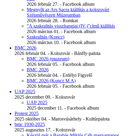
2026 február 27. - Facebook album
Megnyílt az Ars Sacra kiállítás a kolozsvári
Szépművészeti Múzeumban
2026 február 28. - Romkat
”A szakralitás visszhangjai (IV.)”című kiállítás
2026 március 01. - Facebook album
Szakralitás (Koncz)
2026 március 10. - Facebook album
BMC 2026
2026 február 04. - Kolozsvár - Bánffy-palota
BMC 2026 (muzeum)
2026 február 05. - Facebook album
BMC 2026
2026 február 04. - Erdélyi Figyelő
BMC 2026 (Koncz M A)
2026 február 05. - Facebook album
UAP 2025
2025 december 09. - Kolozsvár
UAP 2025
2025 december 11. - Facebook album
Protest 2025
2025 október 04. - Marosvásárhely - Kultúrpalota
bmc 1930-2025
2025 augusztus 17. - Kolozsvár
Készül már a Barabás Miklós Céh magyarnapos