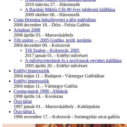
2010 március 27. - Háromszék
A Barabás Miklós Céh 80 éves jubileumi kiállítása
2009 október 06. - Háromszék
Csata Hermina faliszőnyegei a dési galériában
2008 december 18. - Dézs - Frézia Galéria
Ariadnae 2008
2008 április 03. - Marosvásárhely
Téli szalon — 2005 Grafika, textil, kerámia
2004 december 09. - Kolozsvár
Téli Szalon – Kolozsvár, 2005
2017 január 01. - Erdélyi művészet
A művészveteránok és a novíciusok együttes kiállítása
2005 április 20. - Erdélyi művészet
Erdélyi Impressziók
2004 május 11. - Budapest - Vármegye Galériában
Erdélyi impressziók
2004 május 11. - Vármegye Galéria
Csoma-napok 1998 - Ablakok
1998 április 14. - Kovászna
Őszi tárlat
1997 január 01. - Marosvásárhely - Kultúrpalota
Ôszi tárlat I.
1996 november 17. - Kolozsvár - Szentegyház utcai galéria