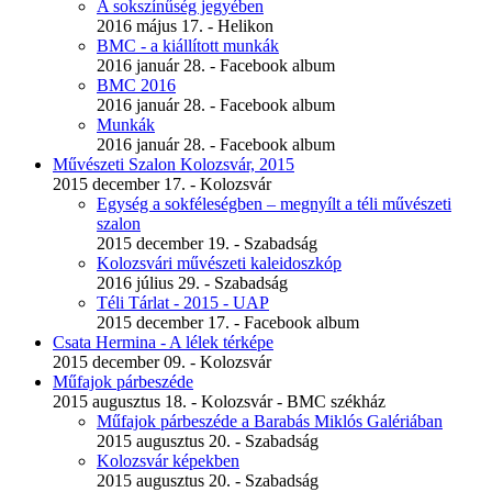
A sokszínűség jegyében
2016 május 17. - Helikon
BMC - a kiállított munkák
2016 január 28. - Facebook album
BMC 2016
2016 január 28. - Facebook album
Munkák
2016 január 28. - Facebook album
Művészeti Szalon Kolozsvár, 2015
2015 december 17. - Kolozsvár
Egység a sokféleségben – megnyílt a téli művészeti
szalon
2015 december 19. - Szabadság
Kolozsvári művészeti kaleidoszkóp
2016 július 29. - Szabadság
Téli Tárlat - 2015 - UAP
2015 december 17. - Facebook album
Csata Hermina - A lélek térképe
2015 december 09. - Kolozsvár
Műfajok párbeszéde
2015 augusztus 18. - Kolozsvár - BMC székház
Műfajok párbeszéde a Barabás Miklós Galériában
2015 augusztus 20. - Szabadság
Kolozsvár képekben
2015 augusztus 20. - Szabadság