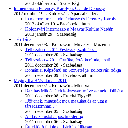
2013 október 26. - Szabadság
In memoriam Ferenczy Károly és Claude Debussy
2012 október 19. - Kolozsvár - Apáczai Galéria
In memoriam Claude Debussy és Ferenczy Károly
2012 október 19. - Facebook album
Kolozsvári Intermezzó a Magyar Kultúra Napján
2013 január 29. - Szabadság
Téli Tárlat
2011 december 08. - Kolozsvár - Művészeti Múzeum
Téli szalon – 2011 Festészet, szobrászat
2011 december 20. - Szabadság
Téli szalon – 2011 Grafika, fotó, kerámia, textil
2011 december 28. - Szabadság
Romániai Képzőmű-ek Szövetsége, kolozsvári fiókja
2011 december 09. - Facebook album
Megnyílt a BMC tárlata 2011
2011 december 02. - Kolozsvár - Minerva
Barabás Miklós Céh kolozsvári művészeinek kiállítása
2011 december 08. - Erdélyi Figyelő
„Jöjjenek, mutassák meg magukat és az utat a
társadalomnak…”
2011 december 05. - Szabadság
A klasszikustól a posztmodernig
2011 december 06. - Szabadság
Érdeklődő fiatalok a BMC kiállításán