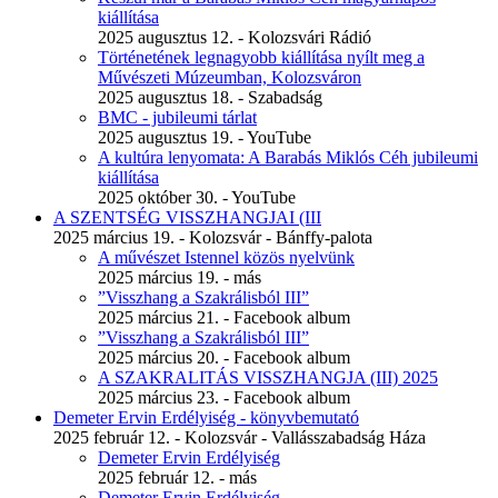
kiállítása
2025 augusztus 12. - Kolozsvári Rádió
Történetének legnagyobb kiállítása nyílt meg a
Művészeti Múzeumban, Kolozsváron
2025 augusztus 18. - Szabadság
BMC - jubileumi tárlat
2025 augusztus 19. - YouTube
A kultúra lenyomata: A Barabás Miklós Céh jubileumi
kiállítása
2025 október 30. - YouTube
A SZENTSÉG VISSZHANGJAI (III
2025 március 19. - Kolozsvár - Bánffy-palota
A művészet Istennel közös nyelvünk
2025 március 19. - más
”Visszhang a Szakrálisból III”
2025 március 21. - Facebook album
”Visszhang a Szakrálisból III”
2025 március 20. - Facebook album
A SZAKRALITÁS VISSZHANGJA (III) 2025
2025 március 23. - Facebook album
Demeter Ervin Erdélyiség - könyvbemutató
2025 február 12. - Kolozsvár - Vallásszabadság Háza
Demeter Ervin Erdélyiség
2025 február 12. - más
Demeter Ervin Erdélyiség