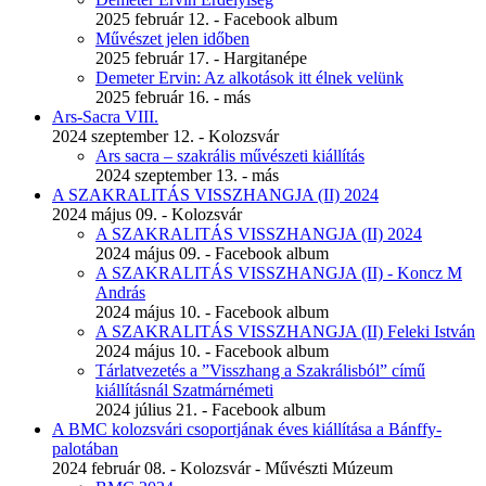
2025 február 12. - Facebook album
Művészet jelen időben
2025 február 17. - Hargitanépe
Demeter Ervin: Az alkotások itt élnek velünk
2025 február 16. - más
Ars-Sacra VIII.
2024 szeptember 12. - Kolozsvár
Ars sacra – szakrális művészeti kiállítás
2024 szeptember 13. - más
A SZAKRALITÁS VISSZHANGJA (II) 2024
2024 május 09. - Kolozsvár
A SZAKRALITÁS VISSZHANGJA (II) 2024
2024 május 09. - Facebook album
A SZAKRALITÁS VISSZHANGJA (II) - Koncz M
András
2024 május 10. - Facebook album
A SZAKRALITÁS VISSZHANGJA (II) Feleki István
2024 május 10. - Facebook album
Tárlatvezetés a ”Visszhang a Szakrálisból” című
kiállításnál Szatmárnémeti
2024 július 21. - Facebook album
A BMC kolozsvári csoportjának éves kiállítása a Bánffy-
palotában
2024 február 08. - Kolozsvár - Művészti Múzeum