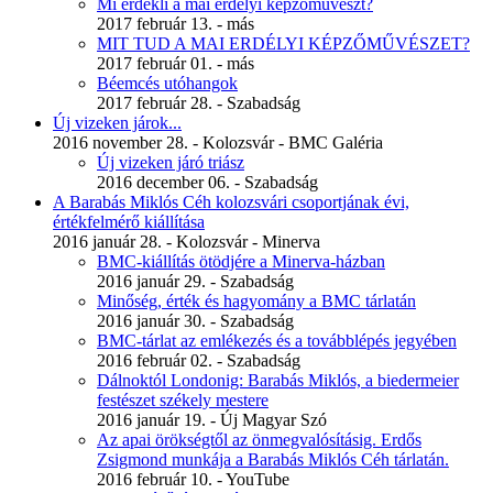
Mi érdekli a mai erdélyi képzőművészt?
2017 február 13. - más
MIT TUD A MAI ERDÉLYI KÉPZŐMŰVÉSZET?
2017 február 01. - más
Béemcés utóhangok
2017 február 28. - Szabadság
Új vizeken járok...
2016 november 28. - Kolozsvár - BMC Galéria
Új vizeken járó triász
2016 december 06. - Szabadság
A Barabás Miklós Céh kolozsvári csoportjának évi,
értékfelmérő kiállítása
2016 január 28. - Kolozsvár - Minerva
BMC-kiállítás ötödjére a Minerva-házban
2016 január 29. - Szabadság
Minőség, érték és hagyomány a BMC tárlatán
2016 január 30. - Szabadság
BMC-tárlat az emlékezés és a továbblépés jegyében
2016 február 02. - Szabadság
Dálnoktól Londonig: Barabás Miklós, a biedermeier
festészet székely mestere
2016 január 19. - Új Magyar Szó
Az apai örökségtől az önmegvalósításig. Erdős
Zsigmond munkája a Barabás Miklós Céh tárlatán.
2016 február 10. - YouTube