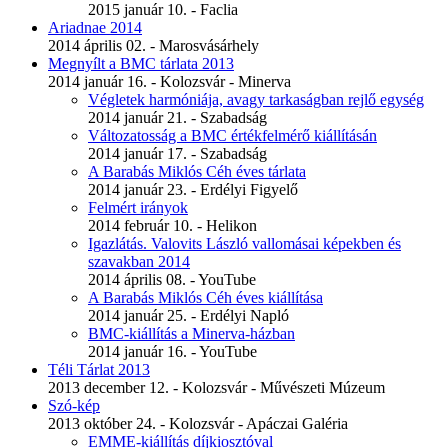
2015 január 10. - Faclia
Ariadnae 2014
2014 április 02. - Marosvásárhely
Megnyílt a BMC tárlata 2013
2014 január 16. - Kolozsvár - Minerva
Végletek harmóniája, avagy tarkaságban rejlő egység
2014 január 21. - Szabadság
Változatosság a BMC értékfelmérő kiállításán
2014 január 17. - Szabadság
A Barabás Miklós Céh éves tárlata
2014 január 23. - Erdélyi Figyelő
Felmért irányok
2014 február 10. - Helikon
Igazlátás. Valovits László vallomásai képekben és
szavakban 2014
2014 április 08. - YouTube
A Barabás Miklós Céh éves kiállítása
2014 január 25. - Erdélyi Napló
BMC-kiállítás a Minerva-házban
2014 január 16. - YouTube
Téli Tárlat 2013
2013 december 12. - Kolozsvár - Művészeti Múzeum
Szó-kép
2013 október 24. - Kolozsvár - Apáczai Galéria
EMME-kiállítás díjkiosztóval