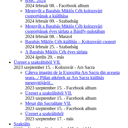
BMC 2024
2024 február 08. - Facebook album
Megnyílt a Barabás Miklós Céh kolozsvári
csoportjának a kiállítása
2024 február 09. - Szabadság
Megnyílt a Barabás Miklós Céh kolozsvári
csoportjának éves tárlata a Bánffy-palotában
2024 február 08. - Maszol
Barabás Miklós Céh-kiállítás – Kolozsvári csoport
2024 február 25. - Szabadság
A Barabás Miklós Céh éves tárlata
2024 április 29. - más
Üzenet a szakrálisból VII.
2023 szeptember 15. - Kolozsvár - Ars Sacra
Câteva imagini de la Expoziția Ars Sacra din aceasta
seara.../ Pillan atképek az Ars Sacra kiállitás
megnyitójáról...
2023 szeptember 15. - Facebook album
Üzenet a szakrálisból VII.
2023 szeptember 15. - Facebook album
Mesaj din Sacralitate VII.
2023 szeptember 15. - Facebook album
Üzenet a szakrálisból
2023 szeptember 17. - más
Szakrális