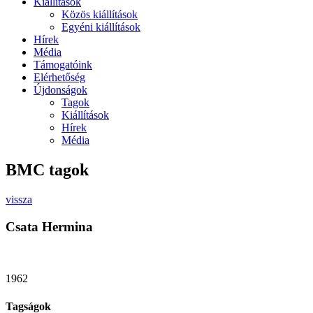
Kiállítások
Közös kiállítások
Egyéni kiállítások
Hírek
Média
Támogatóink
Elérhetőség
Újdonságok
Tagok
Kiállítások
Hírek
Média
BMC tagok
vissza
Csata Hermina
1962
Tagságok