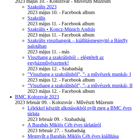
2023 május 10. - Kolozsvár - Művészti Múzeum
Szakrális 2023
2023 május 10. - Facebook album
Szakrális
2023 május 11. - Facebook album
Szakrális • Koncz-Münich András
2023 május 11. - Facebook album
Szakrális visszhangok – kiállításmegnyitó a Bánffy
palotában
2023 május 11. - más
Visszhang a szakrálisból – elégtételt az
egyházművészetnek!
2023 május 12. - Szabadság
”Visszhang a szakrálisból”, ”- a művészek munkái- I
2023 május 12. - Facebook album
”Visszhang a szakrálisból”, ”- a művészek munkái- II
2023 május 12. - Facebook album
BMC Kolozsvár 2023
2023 február 09. - Kolozsvár - Művészti Múzeum
Lélekkel készült alkotásokból nyílt meg a BMC éves
tárlata
2023 február 09. - Szabadság
A Barabás Miklós Céh éves tárlatáról
2023 február 27. - Szabadság
Megnyílt a Barabás Miklós Céh éves kiállítása