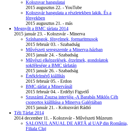
Kolozsvar hangulatai
2015 augusztus 22. - YouTube
Kolozsvár hangulata a részletekben lakik. És a
fényekben
2015 augusztus 21. - más
Megnyílt a BMC tárlata 2014
2015 január 23. - Kolozsvár - Minerva
Színhangok, fényrímek, formaritmusok
2015 február 03. - Szabadság
Művészeti seregszemle a Minerva-házban
2015 január 24. - Szabadság
Művészi elképzelések, érzelmek, gondolatok
sokfélesége a BMC tárlatán
2015 január 26. - Szabadság
Értékfelmérő kiállítás
2015 február 05. - Erdon
BMC-tárlat a Minervánál
2015 február 04. - Erdélyi Figyelő
Szuszámi Zsuzsa interjúja -A Barabás Miklós Céh
csoportos kiállítása a Minerva Galériában
2015 január 21. - Kolozsvári Rádió
Téli Tárlat 2014
2014 december 11. - Kolozsvár - Művészeti Múzeum
SALONUL ANUAL DE ARTĂ al UAP din România,
Filiala Cluj