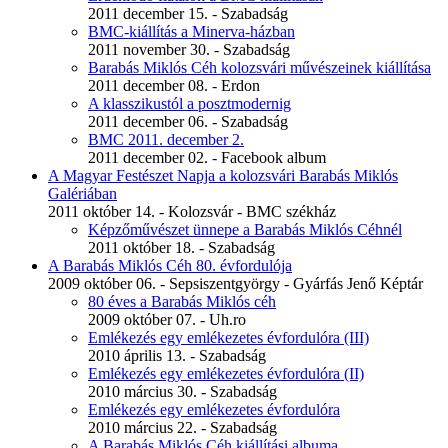
2011 december 15. - Szabadság
BMC-kiállítás a Minerva-házban
2011 november 30. - Szabadság
Barabás Miklós Céh kolozsvári művészeinek kiállítása
2011 december 08. - Erdon
A klasszikustól a posztmodernig
2011 december 06. - Szabadság
BMC 2011. december 2.
2011 december 02. - Facebook album
A Magyar Festészet Napja a kolozsvári Barabás Miklós
Galériában
2011 október 14. - Kolozsvár - BMC székház
Képzőművészet ünnepe a Barabás Miklós Céhnél
2011 október 18. - Szabadság
A Barabás Miklós Céh 80. évfordulója
2009 október 06. - Sepsiszentgyörgy - Gyárfás Jenő Képtár
80 éves a Barabás Miklós céh
2009 október 07. - Uh.ro
Emlékezés egy emlékezetes évfordulóra (III)
2010 április 13. - Szabadság
Emlékezés egy emlékezetes évfordulóra (II)
2010 március 30. - Szabadság
Emlékezés egy emlékezetes évfordulóra
2010 március 22. - Szabadság
A Barabás Miklós Céh kiállítási albuma