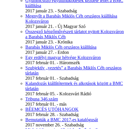
Gyümölcsöző együttműködések kezdete lehet a BMC
kiállítása
2017 január 23. - Szabadság
Megnyílt a Barabás Miklós Céh országos kiállítása
Kolozsváron
2017 január 21. - Új Magyar Szó
Összegző képzőművészeti tárlatot nyitott Kolozsváron
a Barabás Miklós Céh
2017 január 23. - Krónika
Barabás Miklós Céh országos kiállítása
2017 január 27. - Erdon
Egy erdélyi magyar hétvége Kolozsváron
2017 február 01. - Háromszék
Szubjektív „vezetés” a Barabás Miklós Céh országos
tárlatán
2017 február 01. - Szabadság
Kalandozás kiállítótermek és alkotások között a BMC
tárlatán
2017 február 05. - Kolozsvári Rádió
Tribuna 346.szám
2017 február 01. - más
BÉEMCÉS UTÓHANGOK
2017 február 28. - Szabadság
Bemutatták a BMC 2017-es katalógusát
2017 november 26. - Szabadság