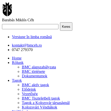
Barabás Miklós Céh
Keres
Versiune în limba română
kontakt@bmceh.ro
0747 279370
Home
Rólunk
BMC alapszabályzata
BMC története
Dokumentumok
Tagok
BMC aktív tagok
Elődeink
Vezetőség
BMC Tiszteletbeli tagok
Tagok a Kolozsvár társaságnál
Kolozsvári Véndiákok