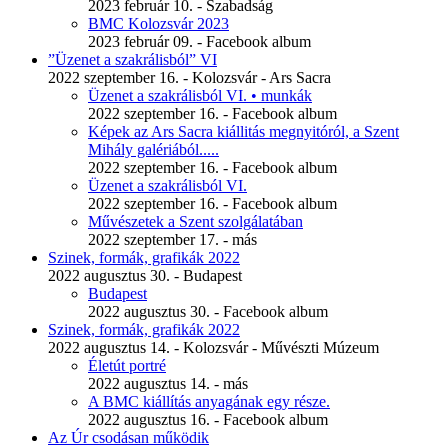
2023 február 10. - Szabadság
BMC Kolozsvár 2023
2023 február 09. - Facebook album
”Üzenet a szakrálisból” VI
2022 szeptember 16. - Kolozsvár - Ars Sacra
Üzenet a szakrálisból VI. • munkák
2022 szeptember 16. - Facebook album
Képek az Ars Sacra kiállitás megnyitóról, a Szent
Mihály galériából.....
2022 szeptember 16. - Facebook album
Üzenet a szakrálisból VI.
2022 szeptember 16. - Facebook album
Művészetek a Szent szolgálatában
2022 szeptember 17. - más
Szinek, formák, grafikák 2022
2022 augusztus 30. - Budapest
Budapest
2022 augusztus 30. - Facebook album
Szinek, formák, grafikák 2022
2022 augusztus 14. - Kolozsvár - Művészti Múzeum
Életút portré
2022 augusztus 14. - más
A BMC kiállítás anyagának egy része.
2022 augusztus 16. - Facebook album
Az Úr csodásan működik