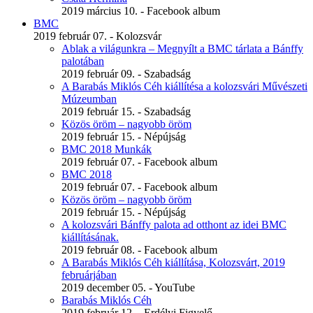
2019 március 10. - Facebook album
BMC
2019 február 07. - Kolozsvár
Ablak a világunkra – Megnyílt a BMC tárlata a Bánffy
palotában
2019 február 09. - Szabadság
A Barabás Miklós Céh kiállítésa a kolozsvári Művészeti
Múzeumban
2019 február 15. - Szabadság
Közös öröm – nagyobb öröm
2019 február 15. - Népújság
BMC 2018 Munkák
2019 február 07. - Facebook album
BMC 2018
2019 február 07. - Facebook album
Közös öröm – nagyobb öröm
2019 február 15. - Népújság
A kolozsvári Bánffy palota ad otthont az idei BMC
kiállításának.
2019 február 08. - Facebook album
A Barabás Miklós Céh kiállítása, Kolozsvárt, 2019
februárjában
2019 december 05. - YouTube
Barabás Miklós Céh
2019 február 12. - Erdélyi Figyelő