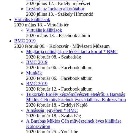
2020 július 12. - Erdélyi művészet
Lezárult az Incitato alkotótábor
2020 július 13. - Székely Hírmondó
Virtuális kiállítások
2020 május 18. - Virtuális tér
Virtuális kiállítások
2020 május 18. - Facebook album
BMC 2019
2020 február 06. - Kolozsvár - Művészeti Múzeum
Megtartja patináját, de lépést tart a korral * BMC
2020 február 08. - Szabadság
BMC 2019
2020 február 06. - Facebook album
Munkák
2020 február 06. - Facebook album
BMC 2019
2020 február 12. - Facebook album
Tükörkép Erdély képzőművészeti életéről: a Barabás
Miklós Céh művészeinek éves kiállítása Kolozsváron
2020 február 18. - Erdélyi Napló
A másság jegyében * BMC
2020 február 18. - Szabadság
A Barabás Miklós Céh művészeinek éves kiállítása
Kolozsváron
2020 február 25. - YouTube