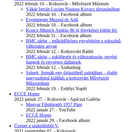
2022 február 10. - Kolozsvár - Művészeti Múzeum
Vákár István Lucian Nastasa Kovacs társaságában
2022 február 10. - Facebook album
Evenimente Muzeul de Artă
2022 február 10. - Facebook album
Koncz-Münich András 86 új fényképet töltött fel.
2022 február 11. - Facebook album
BMC-tárlat – működőképes egységként a sokszínű,
változatos anyag
2022 február 12. - Kolozsvári Rádió
BMC-tárlat – sokféleség és változatosság, egyéni
hangok és egységes dallamok
2022 február 12. - Szabadság
Színek, formák egy újjászülető palotában – újabb
nagyszabású kiállítás a kolozsvári Művészeti
Múzeumban
2022 február 19. - Erdélyi Napló
ECCE Homo
2022 január 27. - Kolozsvár - Apáczai Galéria
Magyar Filmhiradó 1957 Pápi
2022 január 27. - YouTube
ECCE Homo
2022 január 29. - Facebook album
Üzenet a szakrálisból V.
2021 szeptember 02. - Kolozsvár