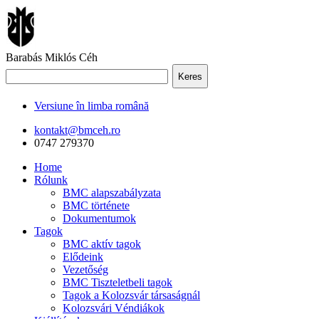
Barabás Miklós Céh
Keres
Versiune în limba română
kontakt@bmceh.ro
0747 279370
Home
Rólunk
BMC alapszabályzata
BMC története
Dokumentumok
Tagok
BMC aktív tagok
Elődeink
Vezetőség
BMC Tiszteletbeli tagok
Tagok a Kolozsvár társaságnál
Kolozsvári Véndiákok