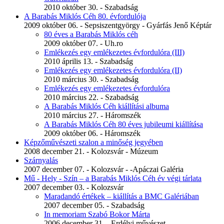
2010 október 30. - Szabadság
A Barabás Miklós Céh 80. évfordulója
2009 október 06. - Sepsiszentgyörgy - Gyárfás Jenő Képtár
80 éves a Barabás Miklós céh
2009 október 07. - Uh.ro
Emlékezés egy emlékezetes évfordulóra (III)
2010 április 13. - Szabadság
Emlékezés egy emlékezetes évfordulóra (II)
2010 március 30. - Szabadság
Emlékezés egy emlékezetes évfordulóra
2010 március 22. - Szabadság
A Barabás Miklós Céh kiállítási albuma
2010 március 27. - Háromszék
A Barabás Miklós Céh 80 éves jubileumi kiállítása
2009 október 06. - Háromszék
Képzőművészeti szalon a minőség jegyében
2008 december 21. - Kolozsvár - Múzeum
Szárnyalás
2007 december 07. - Kolozsvár - -Apáczai Galéria
Mű - Hely - Szín – a Barabás Miklós Céh év végi tárlata
2007 december 03. - Kolozsvár
Maradandó értékek – kiállítás a BMC Galériában
2007 december 05. - Szabadság
In memoriam Szabó Bokor Márta
2006 december 31. - Erdélyi művészet