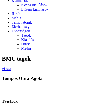
Kiállítások
Közös kiállítások
Egyéni kiállítások
Hírek
Média
Támogatóink
Elérhetőség
Újdonságok
Tagok
Kiállítások
Hírek
Média
BMC tagok
vissza
Tompos Opra Ágota
Tagságok