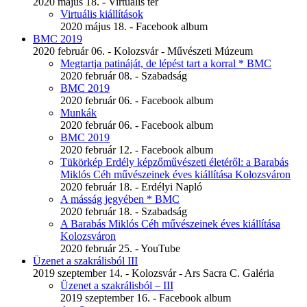
2020 május 18. - Virtuális tér
Virtuális kiállítások
2020 május 18. - Facebook album
BMC 2019
2020 február 06. - Kolozsvár - Művészeti Múzeum
Megtartja patináját, de lépést tart a korral * BMC
2020 február 08. - Szabadság
BMC 2019
2020 február 06. - Facebook album
Munkák
2020 február 06. - Facebook album
BMC 2019
2020 február 12. - Facebook album
Tükörkép Erdély képzőművészeti életéről: a Barabás
Miklós Céh művészeinek éves kiállítása Kolozsváron
2020 február 18. - Erdélyi Napló
A másság jegyében * BMC
2020 február 18. - Szabadság
A Barabás Miklós Céh művészeinek éves kiállítása
Kolozsváron
2020 február 25. - YouTube
Üzenet a szakrálisból III
2019 szeptember 14. - Kolozsvár - Ars Sacra C. Galéria
Üzenet a szakrálisból – III
2019 szeptember 16. - Facebook album