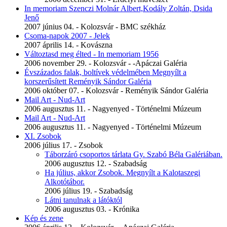
In memoriam Szenczi Molnár Albert,Kodály Zoltán, Dsida
Jenő
2007 június 04. - Kolozsvár - BMC székház
Csoma-napok 2007 - Jelek
2007 április 14. - Kovászna
Változtasd meg élted - In memoriam 1956
2006 november 29. - Kolozsvár - -Apáczai Galéria
Évszázados falak, boltívek védelmében Megnyílt a
korszerűsített Reményik Sándor Galéria
2006 október 07. - Kolozsvár - Reményik Sándor Galéria
Mail Art - Nud-Art
2006 augusztus 11. - Nagyenyed - Történelmi Múzeum
Mail Art - Nud-Art
2006 augusztus 11. - Nagyenyed - Történelmi Múzeum
XI. Zsobok
2006 július 17. - Zsobok
Táborzáró csoportos tárlata Gy. Szabó Béla Galériában.
2006 augusztus 12. - Szabadság
Ha július, akkor Zsobok. Megnyílt a Kalotaszegi
Alkotótábor.
2006 július 19. - Szabadság
Látni tanulnak a látóktól
2006 augusztus 03. - Krónika
Kép és zene