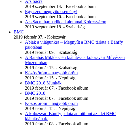
Ars Sacra
2019 szeptember 14. - Facebook album
Egy szép megnyitó esemény!
2019 szeptember 16. - Facebook album
Ars Sacra harmadik alkalommal Kolozsváron
2019 szeptember 18. - Szabadság
BMC
2019 február 07. - Kolozsvár
Ablak a világunkra – Megnyílt a BMC tárlata a Bánffy
palotában
2019 február 09. - Szabadság
A Barabás Miklós Céh kiállítésa a kolozsvári Művészeti
Múzeumban
2019 február 15. - Szabadság
Közös öröm – nagyobb öröm
2019 február 15. - Népújság
BMC 2018 Munkák
2019 február 07. - Facebook album
BMC 2018
2019 február 07. - Facebook album
Közös öröm – nagyobb öröm
2019 február 15. - Népújság
A kolozsvári Bánffy palota ad otthont az idei BMC
kiállításának.
2019 február 08. - Facebook album