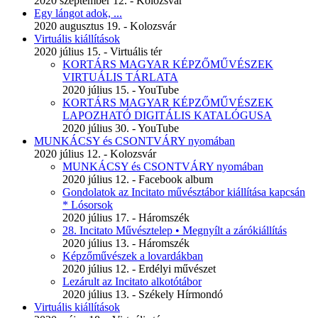
2020 szeptember 12. - Kolozsvár
Egy lángot adok, ...
2020 augusztus 19. - Kolozsvár
Virtuális kiállítások
2020 július 15. - Virtuális tér
KORTÁRS MAGYAR KÉPZŐMŰVÉSZEK
VIRTUÁLIS TÁRLATA
2020 július 15. - YouTube
KORTÁRS MAGYAR KÉPZŐMŰVÉSZEK
LAPOZHATÓ DIGITÁLIS KATALÓGUSA
2020 július 30. - YouTube
MUNKÁCSY és CSONTVÁRY nyomában
2020 július 12. - Kolozsvár
MUNKÁCSY és CSONTVÁRY nyomában
2020 július 12. - Facebook album
Gondolatok az Incitato művésztábor kiállítása kapcsán
* Lósorsok
2020 július 17. - Háromszék
28. Incitato Művésztelep • Megnyílt a zárókiállítás
2020 július 13. - Háromszék
Képzőművészek a lovardákban
2020 július 12. - Erdélyi művészet
Lezárult az Incitato alkotótábor
2020 július 13. - Székely Hírmondó
Virtuális kiállítások