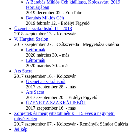
A Barabás Miklós Céh kiállítása, Kolozsvárt, 2019
februárjában
2019 december 05. - YouTube
Barabás Miklós Céh
2019 február 12. - Erdélyi Figyelő
Üzenet a szakrálisból II – 2018
2018 szeptember 13. - Kolozsvár
V. Hargitai Szalon
2017 szeptember 27. - Csíkszereda - Megyeháza Galéria
Létformák
2020 március 30. - más
Létformák
2020 március 30. - más
Ars Sacra
2017 szeptember 16. - Kolozsvár
Üzenet a szakrálisból
2017 szeptember 28. - más
Ars Sacra
2017 szeptember 20. - Erdélyi Figyelő
ÜZENET A SZAKRÁLISBÓL
2017 szeptember 16. - más
Zörgettek és megnyittatott nékik – 15 éves a nagypetri
művésztelep
2017 szeptember 07. - Kolozsvár - Reményik Sándor Galéria
Jel-kép