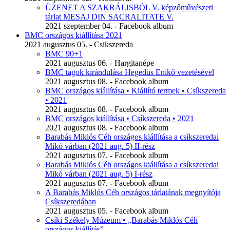
ÜZENET A SZAKRÁLISBÓL V. képzőművészeti
tárlat MESAJ DIN SACRALITATE V.
2021 szeptember 04. - Facebook album
BMC országos kiállítása 2021
2021 augusztus 05. - Csikszereda
BMC 90+1
2021 augusztus 06. - Hargitanépe
BMC tagok kirándulása Hegedüs Enikő vezetésével
2021 augusztus 08. - Facebook album
BMC országos kiállítása • Kiállító termek • Csíkszereda
• 2021
2021 augusztus 08. - Facebook album
BMC országos kiállítása • Csíkszereda • 2021
2021 augusztus 08. - Facebook album
Barabás Miklós Céh országos kiállítása a csíkszeredai
Mikó várban (2021 aug. 5) II-rész
2021 augusztus 07. - Facebook album
Barabás Miklós Céh országos kiállítása a csíkszeredai
Mikó várban (2021 aug. 5) I-rész
2021 augusztus 07. - Facebook album
A Barabás Miklós Céh országos tárlatának megnyítója
Csíkszeredában
2021 augusztus 05. - Facebook album
Csíki Székely Múzeum • „Barabás Miklós Céh
országos kiállítás”