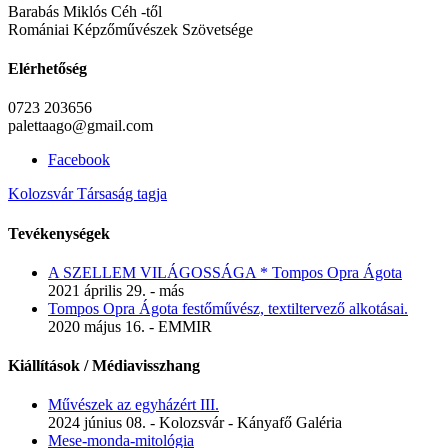
Barabás Miklós Céh -től
Romániai Képzőművészek Szövetsége
Elérhetőség
0723 203656
palettaago@gmail.com
Facebook
Kolozsvár Társaság tagja
Tevékenységek
A SZELLEM VILÁGOSSÁGA * Tompos Opra Ágota
2021 április 29. - más
Tompos Opra Ágota festőművész, textiltervező alkotásai.
2020 május 16. - EMMIR
Kiállítások / Médiavisszhang
Művészek az egyházért III.
2024 június 08. - Kolozsvár - Kányafő Galéria
Mese-monda-mitológia