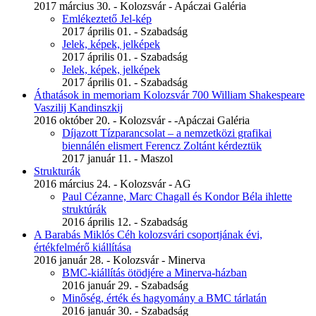
2017 március 30. - Kolozsvár - Apáczai Galéria
Emlékeztető Jel-kép
2017 április 01. - Szabadság
Jelek, képek, jelképek
2017 április 01. - Szabadság
Jelek, képek, jelképek
2017 április 01. - Szabadság
Áthatások in memoriam Kolozsvár 700 William Shakespeare
Vaszilij Kandinszkij
2016 október 20. - Kolozsvár - -Apáczai Galéria
Díjazott Tízparancsolat – a nemzetközi grafikai
biennálén elismert Ferencz Zoltánt kérdeztük
2017 január 11. - Maszol
Strukturák
2016 március 24. - Kolozsvár - AG
Paul Cézanne, Marc Chagall és Kondor Béla ihlette
struktúrák
2016 április 12. - Szabadság
A Barabás Miklós Céh kolozsvári csoportjának évi,
értékfelmérő kiállítása
2016 január 28. - Kolozsvár - Minerva
BMC-kiállítás ötödjére a Minerva-házban
2016 január 29. - Szabadság
Minőség, érték és hagyomány a BMC tárlatán
2016 január 30. - Szabadság