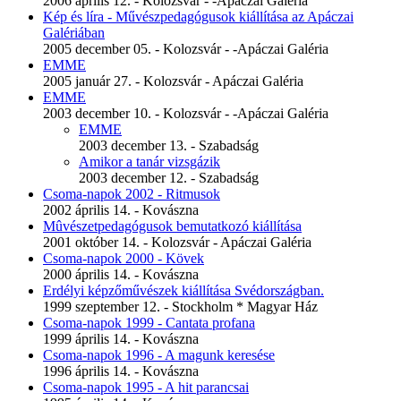
2006 április 12. - Kolozsvár - -Apáczai Galéria
Kép és líra - Művészpedagógusok kiállítása az Apáczai
Galériában
2005 december 05. - Kolozsvár - -Apáczai Galéria
EMME
2005 január 27. - Kolozsvár - Apáczai Galéria
EMME
2003 december 10. - Kolozsvár - -Apáczai Galéria
EMME
2003 december 13. - Szabadság
Amikor a tanár vizsgázik
2003 december 12. - Szabadság
Csoma-napok 2002 - Ritmusok
2002 április 14. - Kovászna
Mûvészetpedagógusok bemutatkozó kiállítása
2001 október 14. - Kolozsvár - Apáczai Galéria
Csoma-napok 2000 - Kövek
2000 április 14. - Kovászna
Erdélyi képzőművészek kiállítása Svédországban.
1999 szeptember 12. - Stockholm * Magyar Ház
Csoma-napok 1999 - Cantata profana
1999 április 14. - Kovászna
Csoma-napok 1996 - A magunk keresése
1996 április 14. - Kovászna
Csoma-napok 1995 - A hit parancsai