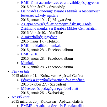
BMC-tárlat az emlékezés és a továbblépés jegyében
2016 február 02. - Szabadság
Dálnoktól Londonig: Barabás Miklós, a biedermeier
festészet székely mestere
2016 január 19. - Új Magyar Szó
Az apai örökségtől az önmegvalósításig. Erdős
Zsigmond munkája a Barabás Miklós Céh tárlatán.
2016 február 10. - YouTube
A sokszínűség jegyében
2016 május 17. - Helikon
BMC - a kiállított munkák
2016 január 28. - Facebook album
BMC 2016
2016 január 28. - Facebook album
Munkák
2016 január 28. - Facebook album
Fény és talaj
2015 október 21. - Kolozsvár - Apáczai Galéria
Fények a képzőművészetben és a zenében
2015 október 27. - Szabadság
Művészet és pedagógia egy fedél alatt
2016 január 26. - Szabadság
Az idő körei
2015 március 26. - Kolozsvár - Apáczai Galéria
EMME - Átadták a Székely Bertalan-díjat