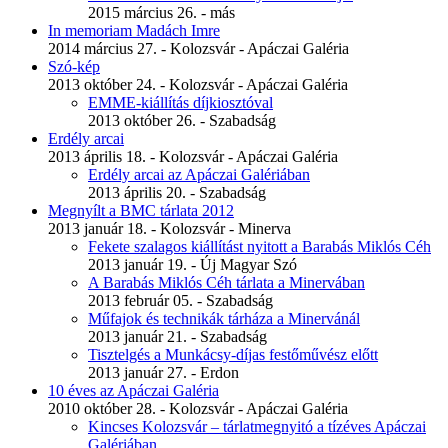
2015 március 26. - más
In memoriam Madách Imre
2014 március 27. - Kolozsvár - Apáczai Galéria
Szó-kép
2013 október 24. - Kolozsvár - Apáczai Galéria
EMME-kiállítás díjkiosztóval
2013 október 26. - Szabadság
Erdély arcai
2013 április 18. - Kolozsvár - Apáczai Galéria
Erdély arcai az Apáczai Galériában
2013 április 20. - Szabadság
Megnyílt a BMC tárlata 2012
2013 január 18. - Kolozsvár - Minerva
Fekete szalagos kiállítást nyitott a Barabás Miklós Céh
2013 január 19. - Új Magyar Szó
A Barabás Miklós Céh tárlata a Minervában
2013 február 05. - Szabadság
Műfajok és technikák tárháza a Minervánál
2013 január 21. - Szabadság
Tisztelgés a Munkácsy-díjas festőművész előtt
2013 január 27. - Erdon
10 éves az Apáczai Galéria
2010 október 28. - Kolozsvár - Apáczai Galéria
Kincses Kolozsvár – tárlatmegnyitó a tízéves Apáczai
Galériában