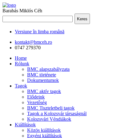
Barabás Miklós Céh
Keres
Versiune în limba română
kontakt@bmceh.ro
0747 279370
Home
Rólunk
BMC alapszabályzata
BMC története
Dokumentumok
Tagok
BMC aktív tagok
Elődeink
Vezetőség
BMC Tiszteletbeli tagok
Tagok a Kolozsvár társaságnál
Kolozsvári Véndiákok
Kiállítások
Közös kiállítások
Egyéni kiállítások