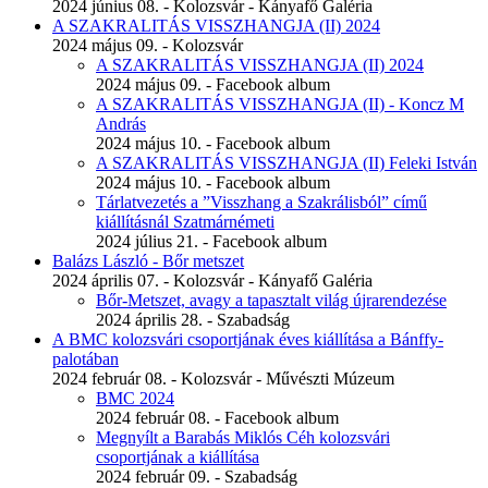
2024 június 08. - Kolozsvár - Kányafő Galéria
A SZAKRALITÁS VISSZHANGJA (II) 2024
2024 május 09. - Kolozsvár
A SZAKRALITÁS VISSZHANGJA (II) 2024
2024 május 09. - Facebook album
A SZAKRALITÁS VISSZHANGJA (II) - Koncz M
András
2024 május 10. - Facebook album
A SZAKRALITÁS VISSZHANGJA (II) Feleki István
2024 május 10. - Facebook album
Tárlatvezetés a ”Visszhang a Szakrálisból” című
kiállításnál Szatmárnémeti
2024 július 21. - Facebook album
Balázs László - Bőr metszet
2024 április 07. - Kolozsvár - Kányafő Galéria
Bőr-Metszet, avagy a tapasztalt világ újrarendezése
2024 április 28. - Szabadság
A BMC kolozsvári csoportjának éves kiállítása a Bánffy-
palotában
2024 február 08. - Kolozsvár - Művészti Múzeum
BMC 2024
2024 február 08. - Facebook album
Megnyílt a Barabás Miklós Céh kolozsvári
csoportjának a kiállítása
2024 február 09. - Szabadság