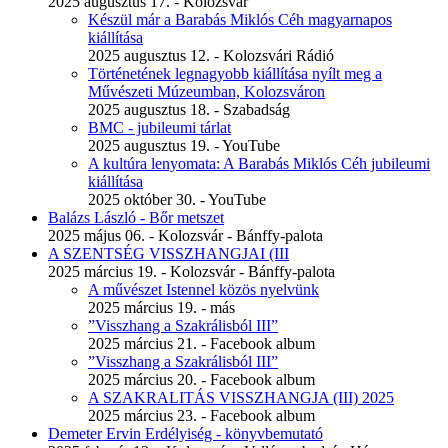
2025 augusztus 17. - Kolozsvár
Készül már a Barabás Miklós Céh magyarnapos
kiállítása
2025 augusztus 12. - Kolozsvári Rádió
Történetének legnagyobb kiállítása nyílt meg a
Művészeti Múzeumban, Kolozsváron
2025 augusztus 18. - Szabadság
BMC - jubileumi tárlat
2025 augusztus 19. - YouTube
A kultúra lenyomata: A Barabás Miklós Céh jubileumi
kiállítása
2025 október 30. - YouTube
Balázs László - Bőr metszet
2025 május 06. - Kolozsvár - Bánffy-palota
A SZENTSÉG VISSZHANGJAI (III
2025 március 19. - Kolozsvár - Bánffy-palota
A művészet Istennel közös nyelvünk
2025 március 19. - más
”Visszhang a Szakrálisból III”
2025 március 21. - Facebook album
”Visszhang a Szakrálisból III”
2025 március 20. - Facebook album
A SZAKRALITÁS VISSZHANGJA (III) 2025
2025 március 23. - Facebook album
Demeter Ervin Erdélyiség - könyvbemutató