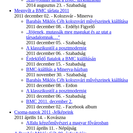
2014 augusztus 23. - Szabadság
Megnyílt a BMC tárlata 2011
2011 december 02. - Kolozsvár - Minerva
Barabás Miklós Céh kolozsvári művészeinek kiállítása
2011 december 08. - Erdélyi Figyelő
„Jöjjenek, mutassák meg magukat és az utat a
társadalomnak…”
2011 december 05. - Szabadság
A klasszikustól a posztmodernig
2011 december 06. - Szabadság
Érdeklődő fiatalok a BMC kiállításán
2011 december 15. - Szabadság
BMC-kiállítás a Minerva-házban
2011 november 30. - Szabadság
Barabás Miklós Céh kolozsvári művészeinek kiállítása
2011 december 08. - Erdon
A klasszikustól a posztmodernig
2011 december 06. - Szabadság
BMC 2011. december 2.
2011 december 02. - Facebook album
Csoma-napok 2011 -Jelképeink
2011 április 14. - Kovászna
Alfalu képzőművészei a magyar fővárosban
2011 április 11. - Népújság