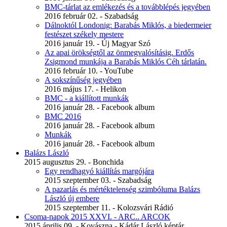
BMC-tárlat az emlékezés és a továbblépés jegyében
2016 február 02. - Szabadság
Dálnoktól Londonig: Barabás Miklós, a biedermeier
festészet székely mestere
2016 január 19. - Új Magyar Szó
Az apai örökségtől az önmegvalósításig. Erdős
Zsigmond munkája a Barabás Miklós Céh tárlatán.
2016 február 10. - YouTube
A sokszínűség jegyében
2016 május 17. - Helikon
BMC - a kiállított munkák
2016 január 28. - Facebook album
BMC 2016
2016 január 28. - Facebook album
Munkák
2016 január 28. - Facebook album
Balázs László
2015 augusztus 29. - Bonchida
Egy rendhagyó kiállítás margójára
2015 szeptember 03. - Szabadság
A pazarlás és mértéktelenség szimbóluma Balázs
László új embere
2015 szeptember 11. - Kolozsvári Rádió
Csoma-napok 2015 XXVI. - ARC.. ARCOK
2015 április 09. - Kovászna - Kádár László képtár