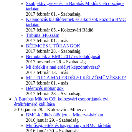
Szubjektív „vezetés” a Barabás Miklós Céh országos
tárlatán
2017 február 01. - Szabadság
Kalandozás kiállítótermek és alkotások között a BMC
tárlatán
2017 február 05. - Kolozsvári Rádió
Tribuna 346.szám
2017 február 01. - más
BÉEMCÉS UTÓHANGOK
2017 február 28. - Szabadság
Bemutatták a BMC 2017-es katalógusát
2017 november 26. - Szabadság
Mi érdekli a mai erdélyi képzőművészt?
2017 február 13. - más
MIT TUD A MAI ERDÉLYI KÉPZŐMŰVÉSZET?
2017 február 01. - más
Béemcés utóhangok
2017 február 28. - Szabadság
A Barabás Miklós Céh kolozsvári csoportjának évi,
értékfelmérő kiállítása
2016 január 28. - Kolozsvár - Minerva
BMC-kiállítás ötödjére a Minerva-házban
2016 január 29. - Szabadság
Minőség, érték és hagyomány a BMC tárlatán
2016 január 30. - Szabadság