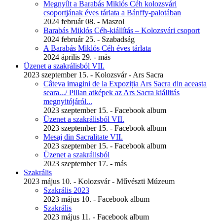
Megnyílt a Barabás Miklós Céh kolozsvári
csoportjának éves tárlata a Bánffy-palotában
2024 február 08. - Maszol
Barabás Miklós Céh-kiállítás – Kolozsvári csoport
2024 február 25. - Szabadság
A Barabás Miklós Céh éves tárlata
2024 április 29. - más
Üzenet a szakrálisból VII.
2023 szeptember 15. - Kolozsvár - Ars Sacra
Câteva imagini de la Expoziția Ars Sacra din aceasta
seara.../ Pillan atképek az Ars Sacra kiállitás
megnyitójáról...
2023 szeptember 15. - Facebook album
Üzenet a szakrálisból VII.
2023 szeptember 15. - Facebook album
Mesaj din Sacralitate VII.
2023 szeptember 15. - Facebook album
Üzenet a szakrálisból
2023 szeptember 17. - más
Szakrális
2023 május 10. - Kolozsvár - Művészti Múzeum
Szakrális 2023
2023 május 10. - Facebook album
Szakrális
2023 május 11. - Facebook album