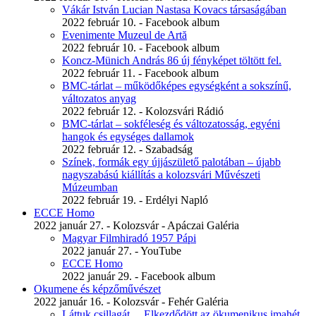
Vákár István Lucian Nastasa Kovacs társaságában
2022 február 10. - Facebook album
Evenimente Muzeul de Artă
2022 február 10. - Facebook album
Koncz-Münich András 86 új fényképet töltött fel.
2022 február 11. - Facebook album
BMC-tárlat – működőképes egységként a sokszínű,
változatos anyag
2022 február 12. - Kolozsvári Rádió
BMC-tárlat – sokféleség és változatosság, egyéni
hangok és egységes dallamok
2022 február 12. - Szabadság
Színek, formák egy újjászülető palotában – újabb
nagyszabású kiállítás a kolozsvári Művészeti
Múzeumban
2022 február 19. - Erdélyi Napló
ECCE Homo
2022 január 27. - Kolozsvár - Apáczai Galéria
Magyar Filmhiradó 1957 Pápi
2022 január 27. - YouTube
ECCE Homo
2022 január 29. - Facebook album
Okumene és képzőművészet
2022 január 16. - Kolozsvár - Fehér Galéria
Láttuk csillagát… Elkezdődött az ökumenikus imahét