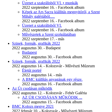
Üzenet a szakrálisból VI. • munkák
2022 szeptember 16. - Facebook album
Képek az Ars Sacra kiállitás megnyitóról, a Szent
Mihály galériából.....
2022 szeptember 16. - Facebook album
Üzenet a szakrálisból VI.
2022 szeptember 16. - Facebook album
Művészetek a Szent szolgálatában
2022 szeptember 17. - más
Szinek, formák, grafikák 2022
2022 augusztus 30. - Budapest
Budapest
2022 augusztus 30. - Facebook album
Szinek, formák, grafikák 2022
2022 augusztus 14. - Kolozsvár - Művészti Múzeum
Életút portré
2022 augusztus 14. - más
A BMC kiállítás anyagának egy része.
2022 augusztus 16. - Facebook album
Az Úr csodásan működik
2022 augusztus 12. - Kolozsvár - Fehér Galéria
AZ ÚR CSODÁSAN MŰKÖDIK ...
2022 augusztus 15. - Facebook album
BMC Kolozs megye 2021
2022 február 10. - Kolozsvár - Művészeti Múzeum