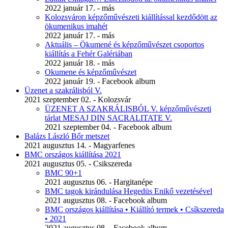
2022 január 17. - más
Kolozsváron képzőművészeti kiállítással kezdődött az
ökumenikus imahét
2022 január 17. - más
Aktuális – Ökumené és képzőművészet csoportos
kiállítás a Fehér Galériában
2022 január 18. - más
Okumene és képzőművészet
2022 január 19. - Facebook album
Üzenet a szakrálisból V.
2021 szeptember 02. - Kolozsvár
ÜZENET A SZAKRÁLISBÓL V. képzőművészeti
tárlat MESAJ DIN SACRALITATE V.
2021 szeptember 04. - Facebook album
Balázs László Bőr metszet
2021 augusztus 14. - Magyarfenes
BMC országos kiállítása 2021
2021 augusztus 05. - Csikszereda
BMC 90+1
2021 augusztus 06. - Hargitanépe
BMC tagok kirándulása Hegedüs Enikő vezetésével
2021 augusztus 08. - Facebook album
BMC országos kiállítása • Kiállító termek • Csíkszereda
• 2021
2021 augusztus 08. - Facebook album