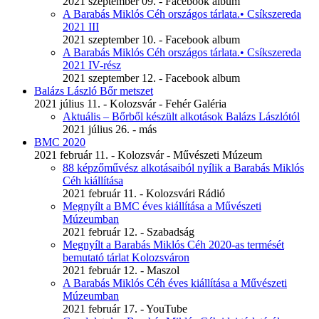
2021 szeptember 09. - Facebook album
A Barabás Miklós Céh országos tárlata.• Csíkszereda
2021 III
2021 szeptember 10. - Facebook album
A Barabás Miklós Céh országos tárlata.• Csíkszereda
2021 IV-rész
2021 szeptember 12. - Facebook album
Balázs László Bőr metszet
2021 július 11. - Kolozsvár - Fehér Galéria
Aktuális – Bőrből készült alkotások Balázs Lászlótól
2021 július 26. - más
BMC 2020
2021 február 11. - Kolozsvár - Művészeti Múzeum
88 képzőművész alkotásaiból nyílik a Barabás Miklós
Céh kiállítása
2021 február 11. - Kolozsvári Rádió
Megnyílt a BMC éves kiállítása a Művészeti
Múzeumban
2021 február 12. - Szabadság
Megnyílt a Barabás Miklós Céh 2020-as termését
bemutató tárlat Kolozsváron
2021 február 12. - Maszol
A Barabás Miklós Céh éves kiállítása a Művészeti
Múzeumban
2021 február 17. - YouTube