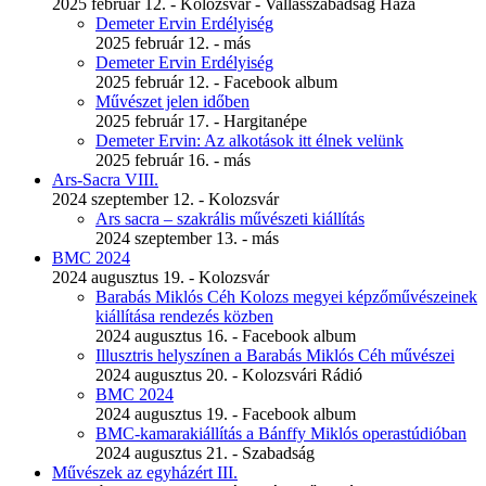
2025 február 12. - Kolozsvár - Vallásszabadság Háza
Demeter Ervin Erdélyiség
2025 február 12. - más
Demeter Ervin Erdélyiség
2025 február 12. - Facebook album
Művészet jelen időben
2025 február 17. - Hargitanépe
Demeter Ervin: Az alkotások itt élnek velünk
2025 február 16. - más
Ars-Sacra VIII.
2024 szeptember 12. - Kolozsvár
Ars sacra – szakrális művészeti kiállítás
2024 szeptember 13. - más
BMC 2024
2024 augusztus 19. - Kolozsvár
Barabás Miklós Céh Kolozs megyei képzőművészeinek
kiállítása rendezés közben
2024 augusztus 16. - Facebook album
Illusztris helyszínen a Barabás Miklós Céh művészei
2024 augusztus 20. - Kolozsvári Rádió
BMC 2024
2024 augusztus 19. - Facebook album
BMC-kamarakiállítás a Bánffy Miklós operastúdióban
2024 augusztus 21. - Szabadság
Művészek az egyházért III.