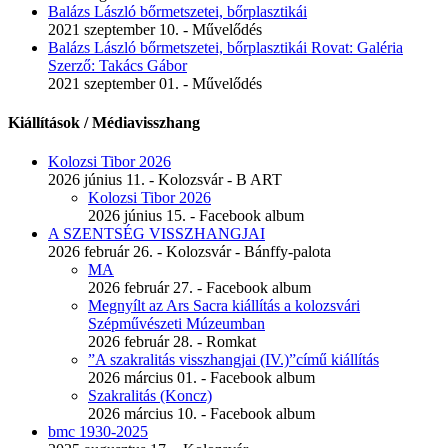
Balázs László bőrmetszetei, bőrplasztikái
2021 szeptember 10. - Művelődés
Balázs László bőrmetszetei, bőrplasztikái Rovat: Galéria
Szerző: Takács Gábor
2021 szeptember 01. - Művelődés
Kiállítások / Médiavisszhang
Kolozsi Tibor 2026
2026 június 11. - Kolozsvár - B ART
Kolozsi Tibor 2026
2026 június 15. - Facebook album
A SZENTSÉG VISSZHANGJAI
2026 február 26. - Kolozsvár - Bánffy-palota
MA
2026 február 27. - Facebook album
Megnyílt az Ars Sacra kiállítás a kolozsvári
Szépművészeti Múzeumban
2026 február 28. - Romkat
”A szakralitás visszhangjai (IV.)”című kiállítás
2026 március 01. - Facebook album
Szakralitás (Koncz)
2026 március 10. - Facebook album
bmc 1930-2025