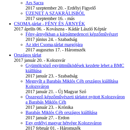
Ars Sacra
2017 szeptember 20. - Erdélyi Figyelő
ÜZENET A SZAKRÁLISBÓL
2017 szeptember 16. - más
CSOMA-tárlat - FÉNY ÉS ÁRNYÉK
2017 április 06. - Kovászna - Kádár László Képtár
Fény-árnyékban a kárpátmedencei képzőművészet
2017 június 24. - Szabadság
Az idei Csoma-tárlat margójára
2017 augusztus 17. - Háromszék
Országos tárlat
2017 január 20. - Kolozsvár
Gyümölcsöző együttműködések kezdete lehet a BMC
kiállítása
2017 január 23. - Szabadság
Megnyílt a Barabás Miklós Céh országos kiállítása
Kolozsváron
2017 január 21. - Új Magyar Szó
Összegző képzőművészeti tárlatot nyitott Kolozsváron
a Barabás Miklós Céh
2017 január 23. - Krónika
Barabás Miklós Céh országos kiállítása
2017 január 27. - Erdon
Egy erdélyi magyar hétvége Kolozsváron
2017 február 01. - Háromszék