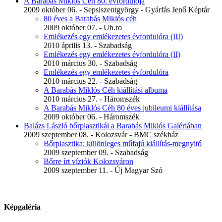
A Barabás Miklós Céh 80. évfordulója
2009 október 06. - Sepsiszentgyörgy - Gyárfás Jenő Képtár
80 éves a Barabás Miklós céh
2009 október 07. - Uh.ro
Emlékezés egy emlékezetes évfordulóra (III)
2010 április 13. - Szabadság
Emlékezés egy emlékezetes évfordulóra (II)
2010 március 30. - Szabadság
Emlékezés egy emlékezetes évfordulóra
2010 március 22. - Szabadság
A Barabás Miklós Céh kiállítási albuma
2010 március 27. - Háromszék
A Barabás Miklós Céh 80 éves jubileumi kiállítása
2009 október 06. - Háromszék
Balázs László bőrplasztikái a Barabás Miklós Galériában
2009 szeptember 08. - Kolozsvár - BMC székház
Bőrplasztika: különleges műfajú kiállítás-megnyitó
2009 szeptember 09. - Szabadság
Bőrre írt víziók Kolozsváron
2009 szeptember 11. - Új Magyar Szó
Képgaléria