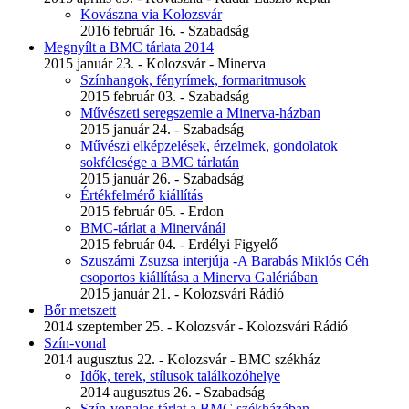
Kovászna via Kolozsvár
2016 február 16. - Szabadság
Megnyílt a BMC tárlata 2014
2015 január 23. - Kolozsvár - Minerva
Színhangok, fényrímek, formaritmusok
2015 február 03. - Szabadság
Művészeti seregszemle a Minerva-házban
2015 január 24. - Szabadság
Művészi elképzelések, érzelmek, gondolatok
sokfélesége a BMC tárlatán
2015 január 26. - Szabadság
Értékfelmérő kiállítás
2015 február 05. - Erdon
BMC-tárlat a Minervánál
2015 február 04. - Erdélyi Figyelő
Szuszámi Zsuzsa interjúja -A Barabás Miklós Céh
csoportos kiállítása a Minerva Galériában
2015 január 21. - Kolozsvári Rádió
Bőr metszett
2014 szeptember 25. - Kolozsvár - Kolozsvári Rádió
Szín-vonal
2014 augusztus 22. - Kolozsvár - BMC székház
Idők, terek, stílusok találkozóhelye
2014 augusztus 26. - Szabadság
Szín-vonalas tárlat a BMC székházában