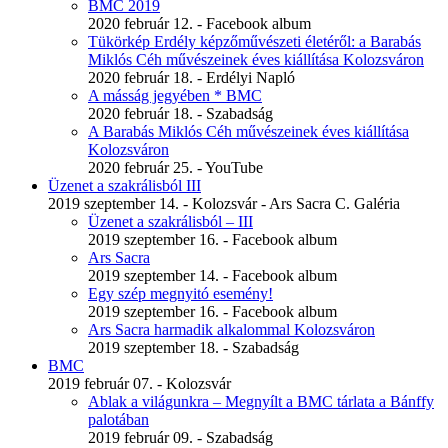
BMC 2019
2020 február 12. - Facebook album
Tükörkép Erdély képzőművészeti életéről: a Barabás
Miklós Céh művészeinek éves kiállítása Kolozsváron
2020 február 18. - Erdélyi Napló
A másság jegyében * BMC
2020 február 18. - Szabadság
A Barabás Miklós Céh művészeinek éves kiállítása
Kolozsváron
2020 február 25. - YouTube
Üzenet a szakrálisból III
2019 szeptember 14. - Kolozsvár - Ars Sacra C. Galéria
Üzenet a szakrálisból – III
2019 szeptember 16. - Facebook album
Ars Sacra
2019 szeptember 14. - Facebook album
Egy szép megnyitó esemény!
2019 szeptember 16. - Facebook album
Ars Sacra harmadik alkalommal Kolozsváron
2019 szeptember 18. - Szabadság
BMC
2019 február 07. - Kolozsvár
Ablak a világunkra – Megnyílt a BMC tárlata a Bánffy
palotában
2019 február 09. - Szabadság