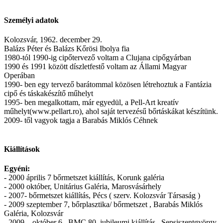
Személyi adatok
Kolozsvár, 1962. december 29.
Balázs Péter és Balázs Kőrösi Ibolya fia
1980-tól 1990-ig cipőtervező voltam a Clujana cipőgyárban
1990 és 1991 között díszletfestő voltam az Állami Magyar
Operában
1990- ben egy tervező barátommal közösen létrehoztuk a Fantázia
cipő és táskakészítő műhelyt
1995- ben megalkottam, már egyedül, a Pell-Art kreatív
műhelyt(www.pellart.ro), ahol saját tervezésű bőrtáskákat készítünk.
2009- től vagyok tagja a Barabás Miklós Céhnek
Kiállítások
Egyéni:
- 2000 április 7 bőrmetszet kiállítás, Korunk galéria
- 2000 október, Unitárius Galéria, Marosvásárhely
- 2007- bőrmetszet kiállítás, Pécs ( szerv. Kolozsvár Társaság )
- 2009 szeptember 7, bőrplasztika/ bőrmetszet , Barabás Miklós
Galéria, Kolozsvár
- 2009 – október 6 , BMC 80, jubileumi kiállítás , Sepsiszentgyörgy