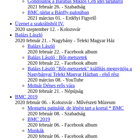
Gondolatok a Barabás Miklós Céh idei tárlatáról
2021 február 26. - Szabadság
BMC-tárlat a Bánffy-palotában
2021 március 01. - Erdélyi Figyelő
Üzenet a szakrálisból IV.
2020 szeptember 12. - Kolozsvár
Balázs László
2020 február 21. - Nagybány - Teleki Magyar Ház
Balázs László
2020 február 22. - Facebook album
Balázs László : Bőr-metszetek
2020 február 22. - Facebook album
Balázs László "Bőr-metszetek" kiállítás megnyitója a
Nagybányai Teleki Magyar Házban - első rész
2020 március 08. - YouTube
Molnár Dénes erős vára
2020 február 21. - Népújság
BMC 2019
2020 február 06. - Kolozsvár - Művészeti Múzeum
Megtartja patináját, de lépést tart a korral * BMC
2020 február 08. - Szabadság
BMC 2019
2020 február 06. - Facebook album
Munkák
2020 február 06. - Facebook album