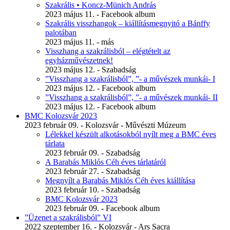
Szakrális • Koncz-Münich András
2023 május 11. - Facebook album
Szakrális visszhangok – kiállításmegnyitó a Bánffy
palotában
2023 május 11. - más
Visszhang a szakrálisból – elégtételt az
egyházművészetnek!
2023 május 12. - Szabadság
”Visszhang a szakrálisból”, ”- a művészek munkái- I
2023 május 12. - Facebook album
”Visszhang a szakrálisból”, ”- a művészek munkái- II
2023 május 12. - Facebook album
BMC Kolozsvár 2023
2023 február 09. - Kolozsvár - Művészti Múzeum
Lélekkel készült alkotásokból nyílt meg a BMC éves
tárlata
2023 február 09. - Szabadság
A Barabás Miklós Céh éves tárlatáról
2023 február 27. - Szabadság
Megnyílt a Barabás Miklós Céh éves kiállítása
2023 február 10. - Szabadság
BMC Kolozsvár 2023
2023 február 09. - Facebook album
”Üzenet a szakrálisból” VI
2022 szeptember 16. - Kolozsvár - Ars Sacra