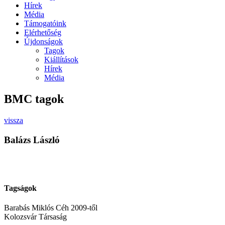
Hírek
Média
Támogatóink
Elérhetőség
Újdonságok
Tagok
Kiállítások
Hírek
Média
BMC tagok
vissza
Balázs László
Tagságok
Barabás Miklós Céh 2009-től
Kolozsvár Társaság