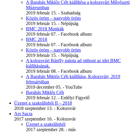
A Barabás Miklós Céh kiállítésa a kolozsvári Művészeti
Múzeumban
2019 február 15. - Szabadság
Közös öröm – nagyobb öröm
2019 február 15. - Népújság
BMC 2018 Munkák
2019 február 07. - Facebook album
BMC 2018
2019 február 07. - Facebook album
Közös öröm – nagyobb öröm
2019 február 15. - Népújság
A kolozsvári Bánffy palota ad otthont az idei BMC
kiállításának.
2019 február 08. - Facebook album
A Barabás Miklós Céh kiállítása, Kolozsvárt, 2019
februárjában
2019 december 05. - YouTube
Barabás Miklós Céh
2019 február 12. - Erdélyi Figyelő
Üzenet a szakrálisból II – 2018
2018 szeptember 13. - Kolozsvár
Ars Sacra
2017 szeptember 16. - Kolozsvár
Üzenet a szakrálisból
2017 szeptember 28. - más