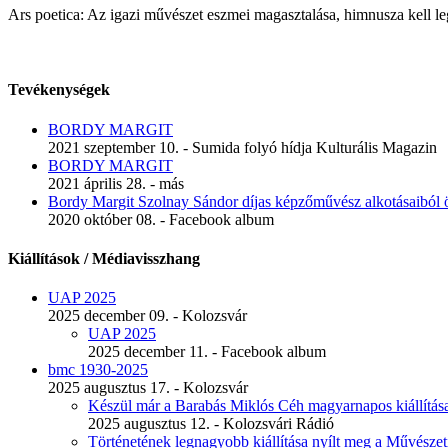
Ars poetica: Az igazi művészet eszmei magasztalása, himnusza kell leg
Tevékenységek
BORDY MARGIT
2021 szeptember 10. - Sumida folyó hídja Kulturális Magazin
BORDY MARGIT
2021 április 28. - más
Bordy Margit Szolnay Sándor díjas képzőművész alkotásaiból ös
2020 október 08. - Facebook album
Kiállítások / Médiavisszhang
UAP 2025
2025 december 09. - Kolozsvár
UAP 2025
2025 december 11. - Facebook album
bmc 1930-2025
2025 augusztus 17. - Kolozsvár
Készül már a Barabás Miklós Céh magyarnapos kiállítás
2025 augusztus 12. - Kolozsvári Rádió
Történetének legnagyobb kiállítása nyílt meg a Művész