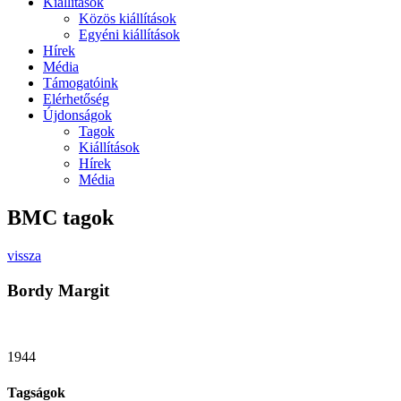
Kiállítások
Közös kiállítások
Egyéni kiállítások
Hírek
Média
Támogatóink
Elérhetőség
Újdonságok
Tagok
Kiállítások
Hírek
Média
BMC tagok
vissza
Bordy Margit
1944
Tagságok