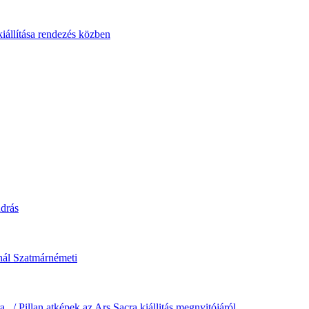
állítása rendezés közben
drás
snál Szatmárnémeti
.../ Pillan atképek az Ars Sacra kiállitás megnyitójáról...