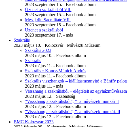
2023 szeptember 15. - Facebook album
Üzenet a szakrálisból VII.
2023 szeptember 15. - Facebook album
Mesaj din Sacralitate VII.
2023 szeptember 15. - Facebook album
Üzenet a szakrálisból
2023 szeptember 17. - más
Szakrális
2023 május 10. - Kolozsvár - Művészti Múzeum
Szakrális 2023
2023 május 10. - Facebook album
Szakrális
2023 május 11. - Facebook album
Szakrális • Koncz-Münich András
2023 május 11. - Facebook album
Szakrális visszhangok – kiállításmegnyitó a Bánffy palo
2023 május 11. - más
Visszhang a szakrálisból – elégtételt az egyházművészet
2023 május 12. - Szabadság
”Visszhang a szakrálisból”, ”- a művészek munkái- I
2023 május 12. - Facebook album
”Visszhang a szakrálisból”, ”- a művészek munkái- II
2023 május 12. - Facebook album
BMC Kolozsvár 2023
2023 február 09. - Kolozsvár - Művészti Múzeum