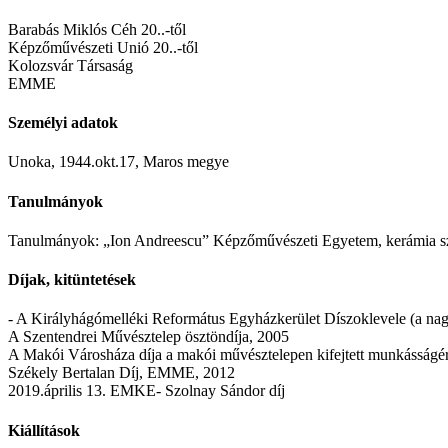
Barabás Miklós Céh 20..-től
Képzőművészeti Unió 20..-től
Kolozsvár Társaság
EMME
Személyi adatok
Unoka, 1944.okt.17, Maros megye
Tanulmányok
Tanulmányok: „Ion Andreescu” Képzőművészeti Egyetem, kerámia s
Díjak, kitüntetések
- A Királyhágómelléki Református Egyházkerület Díszoklevele (a nagy
A Szentendrei Művésztelep ösztöndíja, 2005
A Makói Városháza díja a makói művésztelepen kifejtett munkásságér
Székely Bertalan Díj, EMME, 2012
2019.április 13. EMKE- Szolnay Sándor díj
Kiállítások