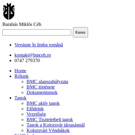
Barabás Miklós Céh
Keres
Versiune în limba română
kontakt@bmceh.ro
0747 279370
Home
Rólunk
BMC alapszabályzata
BMC története
Dokumentumok
Tagok
BMC aktív tagok
Elődeink
Vezetőség
BMC Tiszteletbeli tagok
Tagok a Kolozsvár társaságnál
Kolozsvári Véndiákok