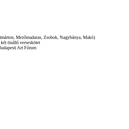
entmárton, Mezőmadaras, Zsobok, Nagybánya, Makó)
 két önálló verseskötet
Budapesti Art Fórum