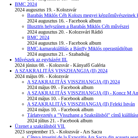
BMC 2024
2024 augusztus 19. - Kolozsvár
Barabás Miklós Céh Kolozs megyei képzőművészeinek ki
2024 augusztus 16. - Facebook album
Illusztris helyszínen a Barabás Miklós Céh művészei
2024 augusztus 20. - Kolozsvári Rádió
BMC 2024
2024 augusztus 19. - Facebook album
BMC-kamarakiállítás a Bánffy Miklós operastúdióban
2024 augusztus 21. - Szabadság
Művészek az egyházért III.
2024 június 08. - Kolozsvár - Kányafő Galéria
A SZAKRALITÁS VISSZHANGJA (II) 2024
2024 május 09. - Kolozsvár
A SZAKRALITÁS VISSZHANGJA (II) 2024
2024 május 09. - Facebook album
A SZAKRALITÁS VISSZHANGJA (II) - Koncz M An
2024 május 10. - Facebook album
A SZAKRALITÁS VISSZHANGJA (II) Feleki István
2024 május 10. - Facebook album
Tárlatvezetés a ”Visszhang a Szakrálisból” című kiállítá
2024 július 21. - Facebook album
Üzenet a szakrálisból VII.
2023 szeptember 15. - Kolozsvár - Ars Sacra
Câteva imagini de la Expoziția Ars Sacra din aceasta seara