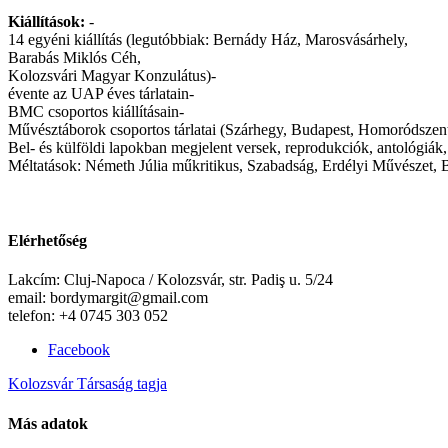
Kiállítások:
-
14 egyéni kiállítás (legutóbbiak: Bernády Ház, Marosvásárhely,
Barabás Miklós Céh,
Kolozsvári Magyar Konzulátus)-
évente az UAP éves tárlatain-
BMC csoportos kiállításain-
Művésztáborok csoportos tárlatai (Szárhegy, Budapest, Homoródsz
Bel- és külföldi lapokban megjelent versek, reprodukciók, antológiák,
Méltatások: Németh Júlia műkritikus, Szabadság, Erdélyi Művészet, 
Elérhetőség
Lakcím: Cluj-Napoca / Kolozsvár, str. Padiş u. 5/24
email: bordymargit@gmail.com
telefon: +4 0745 303 052
Facebook
Kolozsvár Társaság tagja
Más adatok