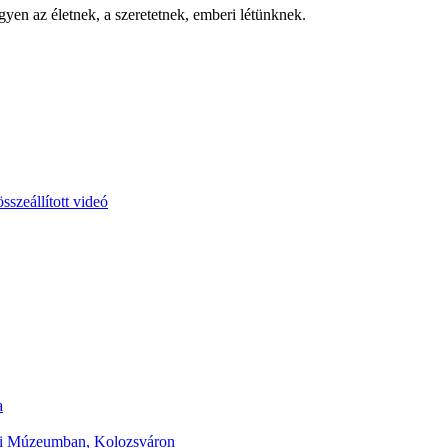
yen az életnek, a szeretetnek, emberi létünknek.
szeállított videó
a
eti Múzeumban, Kolozsváron