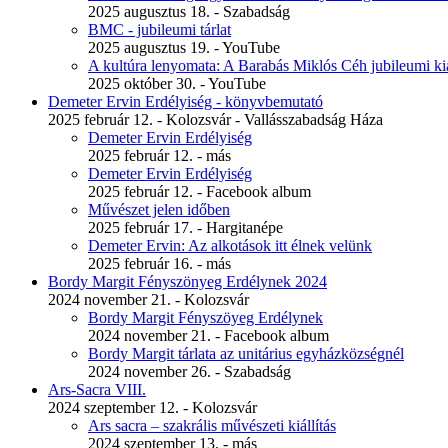
2025 augusztus 18. - Szabadság
BMC - jubileumi tárlat
2025 augusztus 19. - YouTube
A kultúra lenyomata: A Barabás Miklós Céh jubileumi kiá
2025 október 30. - YouTube
Demeter Ervin Erdélyiség - könyvbemutató
2025 február 12. - Kolozsvár - Vallásszabadság Háza
Demeter Ervin Erdélyiség
2025 február 12. - más
Demeter Ervin Erdélyiség
2025 február 12. - Facebook album
Művészet jelen időben
2025 február 17. - Hargitanépe
Demeter Ervin: Az alkotások itt élnek velünk
2025 február 16. - más
Bordy Margit Fényszönyeg Erdélynek 2024
2024 november 21. - Kolozsvár
Bordy Margit Fényszöyeg Erdélynek
2024 november 21. - Facebook album
Bordy Margit tárlata az unitárius egyházközségnél
2024 november 26. - Szabadság
Ars-Sacra VIII.
2024 szeptember 12. - Kolozsvár
Ars sacra – szakrális művészeti kiállítás
2024 szeptember 13. - más