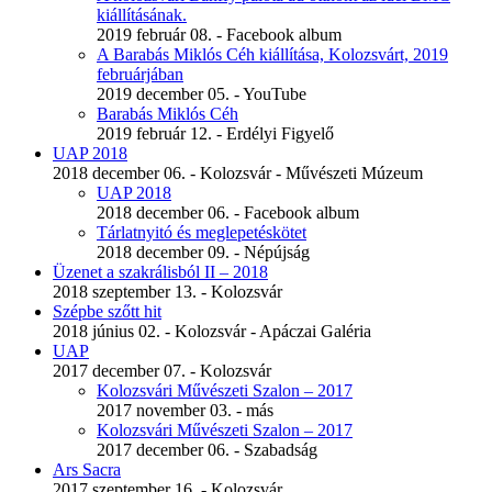
kiállításának.
2019 február 08. - Facebook album
A Barabás Miklós Céh kiállítása, Kolozsvárt, 2019
februárjában
2019 december 05. - YouTube
Barabás Miklós Céh
2019 február 12. - Erdélyi Figyelő
UAP 2018
2018 december 06. - Kolozsvár - Művészeti Múzeum
UAP 2018
2018 december 06. - Facebook album
Tárlatnyitó és meglepetéskötet
2018 december 09. - Népújság
Üzenet a szakrálisból II – 2018
2018 szeptember 13. - Kolozsvár
Szépbe szőtt hit
2018 június 02. - Kolozsvár - Apáczai Galéria
UAP
2017 december 07. - Kolozsvár
Kolozsvári Művészeti Szalon – 2017
2017 november 03. - más
Kolozsvári Művészeti Szalon – 2017
2017 december 06. - Szabadság
Ars Sacra
2017 szeptember 16. - Kolozsvár