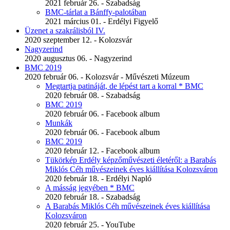
2021 február 26. - Szabadság
BMC-tárlat a Bánffy-palotában
2021 március 01. - Erdélyi Figyelő
Üzenet a szakrálisból IV.
2020 szeptember 12. - Kolozsvár
Nagyzerind
2020 augusztus 06. - Nagyzerind
BMC 2019
2020 február 06. - Kolozsvár - Művészeti Múzeum
Megtartja patináját, de lépést tart a korral * BMC
2020 február 08. - Szabadság
BMC 2019
2020 február 06. - Facebook album
Munkák
2020 február 06. - Facebook album
BMC 2019
2020 február 12. - Facebook album
Tükörkép Erdély képzőművészeti életéről: a Barabás
Miklós Céh művészeinek éves kiállítása Kolozsváron
2020 február 18. - Erdélyi Napló
A másság jegyében * BMC
2020 február 18. - Szabadság
A Barabás Miklós Céh művészeinek éves kiállítása
Kolozsváron
2020 február 25. - YouTube