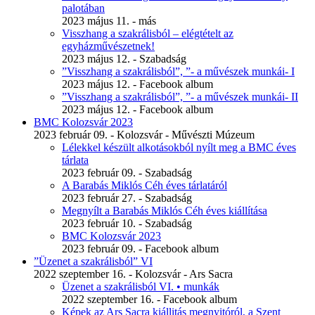
palotában
2023 május 11. - más
Visszhang a szakrálisból – elégtételt az
egyházművészetnek!
2023 május 12. - Szabadság
”Visszhang a szakrálisból”, ”- a művészek munkái- I
2023 május 12. - Facebook album
”Visszhang a szakrálisból”, ”- a művészek munkái- II
2023 május 12. - Facebook album
BMC Kolozsvár 2023
2023 február 09. - Kolozsvár - Művészti Múzeum
Lélekkel készült alkotásokból nyílt meg a BMC éves
tárlata
2023 február 09. - Szabadság
A Barabás Miklós Céh éves tárlatáról
2023 február 27. - Szabadság
Megnyílt a Barabás Miklós Céh éves kiállítása
2023 február 10. - Szabadság
BMC Kolozsvár 2023
2023 február 09. - Facebook album
”Üzenet a szakrálisból” VI
2022 szeptember 16. - Kolozsvár - Ars Sacra
Üzenet a szakrálisból VI. • munkák
2022 szeptember 16. - Facebook album
Képek az Ars Sacra kiállitás megnyitóról, a Szent