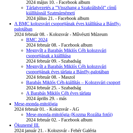
2024 május 10. - Facebook album
Tárlatvezetés a ”Visszhang a Szakrálisból” című
kiállításnál Szatmárnémeti
2024 július 21. - Facebook album
A BMC kolozsvári csoportjának éves kiállítása a Bánffy-
palotában
2024 február 08. - Kolozsvár - Művészti Múzeum
BMC 2024
2024 február 08. - Facebook album
Megnyílt a Barabás Miklós Céh kolozsvári
csoportjának a kiállítása
2024 február 09. - Szabadság
Megnyílt a Barabás Miklós Céh kolozsvári
csoportjának éves tárlata a Bánffy-palotában
2024 február 08. - Maszol
Barabás Miklós Céh-kiállítás – Kolozsvári csoport
2024 február 25. - Szabadság
A Barabás Miklós Céh éves tárlata
2024 április 29. - más
Mese-monda-mitológia
2024 február 01. - Kolozsvár - AG
Mese-monda-mitológia (Kozma Rozália fotói)
2024 február 02. - Facebook album
Ökunemé III.
2024 január 21. - Kolozsvár - Fehér Galéria