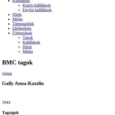
Kiállítások
Közös kiállítások
Egyéni kiállítások
Hírek
Média
Támogatóink
Elérhetőség
Újdonságok
Tagok
Kiállítások
Hírek
Média
BMC tagok
vissza
Gally Anna-Katalin
1944
Tagságok