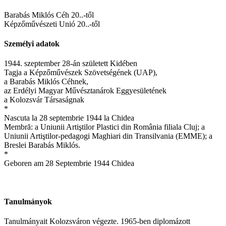
Barabás Miklós Céh 20..-től
Képzőművészeti Unió 20..-től
Személyi adatok
1944. szeptember 28-án született Kidében
Tagja a Képzőművészek Szövetségének (UAP),
a Barabás Miklós Céhnek,
az Erdélyi Magyar Művésztanárok Eggyesületének
a Kolozsvár Társaságnak
*
Nascuta la 28 septembrie 1944 la Chidea
Membră: a Uniunii Artiştilor Plastici din România filiala Cluj; a
Uniunii Artiştilor-pedagogi Maghiari din Transilvania (EMME); a
Breslei Barabás Miklós.
*
Geboren am 28 Septembrie 1944 Chidea
Tanulmányok
Tanulmányait Kolozsváron végezte. 1965-ben diplomázott