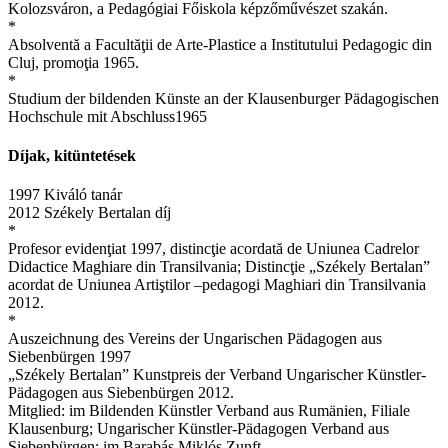
Kolozsváron, a Pedagógiai Főiskola képzőművészet szakán.
*
Absolventă a Facultăţii de Arte-Plastice a Institutului Pedagogic din
Cluj, promoţia 1965.
*
Studium der bildenden Künste an der Klausenburger Pädagogischen
Hochschule mit Abschluss1965
Díjak, kitüntetések
1997 Kiváló tanár
2012 Székely Bertalan díj
*
Profesor evidenţiat 1997, distincţie acordată de Uniunea Cadrelor
Didactice Maghiare din Transilvania; Distincţie „Székely Bertalan”
acordat de Uniunea Artiştilor –pedagogi Maghiari din Transilvania
2012.
*
Auszeichnung des Vereins der Ungarischen Pädagogen aus
Siebenbürgen 1997
„Székely Bertalan” Kunstpreis der Verband Ungarischer Künstler-
Pädagogen aus Siebenbürgen 2012.
Mitglied: im Bildenden Künstler Verband aus Rumänien, Filiale
Klausenburg; Ungarischer Künstler-Pädagogen Verband aus
Siebenbürgen; im Barabás Miklós Zunft