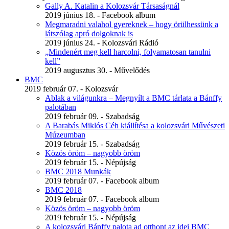
Gally A. Katalin a Kolozsvár Társaságnál
2019 június 18. - Facebook album
Megmaradni valahol gyereknek – hogy örülhessünk a
látszólag apró dolgoknak is
2019 június 24. - Kolozsvári Rádió
„Mindenért meg kell harcolni, folyamatosan tanulni
kell”
2019 augusztus 30. - Művelődés
BMC
2019 február 07. - Kolozsvár
Ablak a világunkra – Megnyílt a BMC tárlata a Bánffy
palotában
2019 február 09. - Szabadság
A Barabás Miklós Céh kiállítésa a kolozsvári Művészeti
Múzeumban
2019 február 15. - Szabadság
Közös öröm – nagyobb öröm
2019 február 15. - Népújság
BMC 2018 Munkák
2019 február 07. - Facebook album
BMC 2018
2019 február 07. - Facebook album
Közös öröm – nagyobb öröm
2019 február 15. - Népújság
A kolozsvári Bánffy palota ad otthont az idei BMC