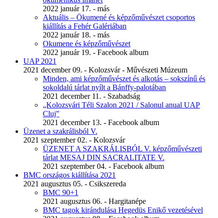
2022 január 17. - más
Aktuális – Ökumené és képzőművészet csoportos
kiállítás a Fehér Galériában
2022 január 18. - más
Okumene és képzőművészet
2022 január 19. - Facebook album
UAP 2021
2021 december 09. - Kolozsvár - Művészeti Múzeum
Minden, ami képzőművészet és alkotás – sokszínű és
sokoldalú tárlat nyílt a Bánffy-palotában
2021 december 11. - Szabadság
„Kolozsvári Téli Szalon 2021 / Salonul anual UAP
Cluj”
2021 december 13. - Facebook album
Üzenet a szakrálisból V.
2021 szeptember 02. - Kolozsvár
ÜZENET A SZAKRÁLISBÓL V. képzőművészeti
tárlat MESAJ DIN SACRALITATE V.
2021 szeptember 04. - Facebook album
BMC országos kiállítása 2021
2021 augusztus 05. - Csikszereda
BMC 90+1
2021 augusztus 06. - Hargitanépe
BMC tagok kirándulása Hegedüs Enikő vezetésével