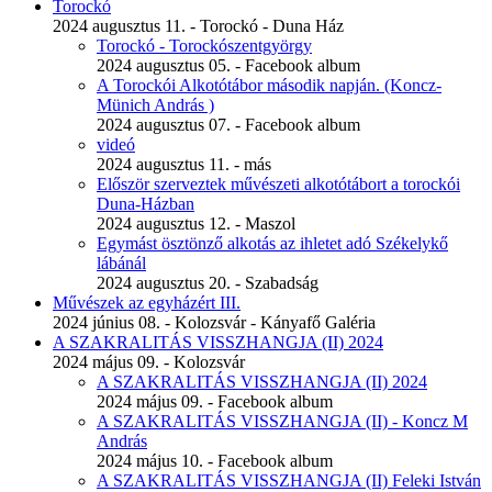
Torockó
2024 augusztus 11. - Torockó - Duna Ház
Torockó - Torockószentgyörgy
2024 augusztus 05. - Facebook album
A Torockói Alkotótábor második napján. (Koncz-
Münich András )
2024 augusztus 07. - Facebook album
videó
2024 augusztus 11. - más
Először szerveztek művészeti alkotótábort a torockói
Duna-Házban
2024 augusztus 12. - Maszol
Egymást ösztönző alkotás az ihletet adó Székelykő
lábánál
2024 augusztus 20. - Szabadság
Művészek az egyházért III.
2024 június 08. - Kolozsvár - Kányafő Galéria
A SZAKRALITÁS VISSZHANGJA (II) 2024
2024 május 09. - Kolozsvár
A SZAKRALITÁS VISSZHANGJA (II) 2024
2024 május 09. - Facebook album
A SZAKRALITÁS VISSZHANGJA (II) - Koncz M
András
2024 május 10. - Facebook album
A SZAKRALITÁS VISSZHANGJA (II) Feleki István