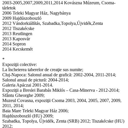
2003-2005,2007,2009,2011,2014 Kovászna Múzeum, Csoma-
tárletok
2006 Teleki Magyar Ház, Nagybánya
2009 Hajdúszoboszló
2012 Vándorkiállítás, Szabadka,Topolya,Újvidék,Zenta
2012 Tiszakécske
2013 Reutlingen
2013 Kaposvár
2014 Sopron
2014 Kecskemét
*
Expoziţii colective:
La încheierea taberelor de creaţie sus numite;
Cluj-Napoca: Salonul anual de grafică: 2002-2004, 2011-2014;
Salonul anual de pictură: 2004-2014;
Galeria Apáczai 2001-2014.
Expoziţii a Breslei Barabás Miklós – Casa-Minerva - 2012-2014;
Sfântu Gheorghe 2009;
Muzeul Covasna, expoziţii Csoma 2003, 2004, 2005, 2007, 2009,
2011, 2014;
Baia Mare Teleki Magyar Ház 2006;
Hajdúszoboszló (HU) 2009;
Szabadka, Topolya, Újvidék, Zenta (SRB) 2012; Tiszakécske (HU)
2012;