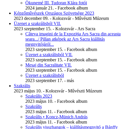
Ökunemé III. Tudoran Klára fotói
2024 január 21. - Facebook album
Képzőművészek Országos Szövetsége 2023
2023 december 09. - Kolozsvár - Művészti Múzeum
Üzenet a szakrálisból VII.
2023 szeptember 15. - Kolozsvár - Ars Sacra
Câteva imagini de la Expoziția Ars Sacra din aceasta
seara.../ Pillan atképek az Ars Sacra kiállitás
megnyitójáról...
2023 szeptember 15. - Facebook album
Üzenet a szakrálisból VII.
2023 szeptember 15. - Facebook album
Mesaj din Sacralitate VII.
2023 szeptember 15. - Facebook album
Üzenet a szakrálisból
2023 szeptember 17. - más
Szakrális
2023 május 10. - Kolozsvár - Művészti Múzeum
Szakrális 2023
2023 május 10. - Facebook album
Szakrális
2023 május 11. - Facebook album
Szakrális • Koncz-Münich András
2023 május 11. - Facebook album
Szakrális visszhangok – kiállításmegnyitó a Bánffy