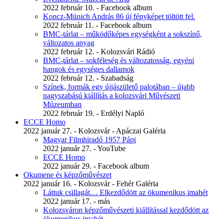
2022 február 10. - Facebook album
Koncz-Münich András 86 új fényképet töltött fel.
2022 február 11. - Facebook album
BMC-tárlat – működőképes egységként a sokszínű,
változatos anyag
2022 február 12. - Kolozsvári Rádió
BMC-tárlat – sokféleség és változatosság, egyéni
hangok és egységes dallamok
2022 február 12. - Szabadság
Színek, formák egy újjászülető palotában – újabb
nagyszabású kiállítás a kolozsvári Művészeti
Múzeumban
2022 február 19. - Erdélyi Napló
ECCE Homo
2022 január 27. - Kolozsvár - Apáczai Galéria
Magyar Filmhiradó 1957 Pápi
2022 január 27. - YouTube
ECCE Homo
2022 január 29. - Facebook album
Okumene és képzőművészet
2022 január 16. - Kolozsvár - Fehér Galéria
Láttuk csillagát… Elkezdődött az ökumenikus imahét
2022 január 17. - más
Kolozsváron képzőművészeti kiállítással kezdődött az
ökumenikus imahét