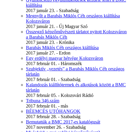
kiállítása
2017 január 23. - Szabadság
Megnyílt a Barabás Miklós Céh országos kiállítása
Kolozsváron
2017 január 21. - Új Magyar Szó
Összegző képzőművészeti tárlatot nyitott Kolozsváron
a Barabás Miklós Céh
2017 január 23. - Krónika
Barabás Miklós Céh országos kiállítása
2017 január 27. - Erdon
Egy erdélyi magyar hétvége Kolozsváron
2017 február 01. - Háromszék
Szubjektív „vezetés” a Barabás Miklós Céh országos
tárlatán
2017 február 01. - Szabadság
Kalandozás kiállítótermek és alkotások között a BMC
tárlatán
2017 február 05. - Kolozsvári Rádió
Tribuna 346.szám
2017 február 01. - más
BÉEMCÉS UTÓHANGOK
2017 február 28. - Szabadság
Bemutatták a BMC 2017-es katalógusát
2017 november 26. - Szabadság