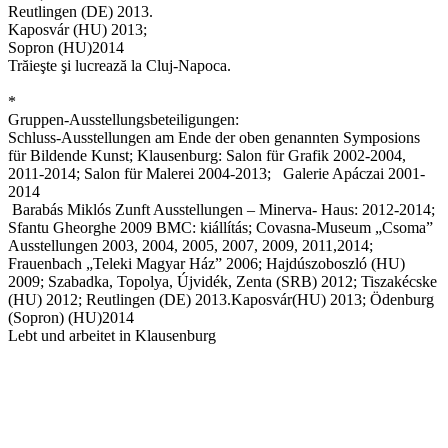
Reutlingen (DE) 2013.
Kaposvár (HU) 2013;
Sopron (HU)2014
Trăieşte şi lucrează la Cluj-Napoca.
*
Gruppen-Ausstellungsbeteiligungen:
Schluss-Ausstellungen am Ende der oben genannten Symposions
für Bildende Kunst; Klausenburg: Salon für Grafik 2002-2004,
2011-2014; Salon für Malerei 2004-2013; Galerie Apáczai 2001-
2014
Barabás Miklós Zunft Ausstellungen – Minerva- Haus: 2012-2014;
Sfantu Gheorghe 2009 BMC: kiállítás; Covasna-Museum „Csoma”
Ausstellungen 2003, 2004, 2005, 2007, 2009, 2011,2014;
Frauenbach „Teleki Magyar Ház” 2006; Hajdúszoboszló (HU)
2009; Szabadka, Topolya, Újvidék, Zenta (SRB) 2012; Tiszakécske
(HU) 2012; Reutlingen (DE) 2013.Kaposvár(HU) 2013; Ödenburg
(Sopron) (HU)2014
Lebt und arbeitet in Klausenburg