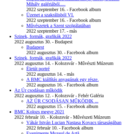
Mihály galériából.....
2022 szeptember 16. - Facebook album
Üzenet a szakrálisból VI.
2022 szeptember 16. - Facebook album
Művészetek a Szent szolgálatában
2022 szeptember 17. - más
Szinek, formák, grafikák 2022
2022 augusztus 30. - Budapest
Budapest
2022 augusztus 30. - Facebook album
Szinek, formák, grafikák 2022
2022 augusztus 14. - Kolozsvár - Művészti Múzeum
Életút portré
2022 augusztus 14. - más
A BMC kiállítás anyagának egy része.
2022 augusztus 16. - Facebook album
Az Úr csodásan működik
2022 augusztus 12. - Kolozsvár - Fehér Galéria
AZ ÚR CSODÁSAN MŰKÖDIK ...
2022 augusztus 15. - Facebook album
BMC Kolozs megye 2021
2022 február 10. - Kolozsvár - Művészeti Múzeum
Vákár István Lucian Nastasa Kovacs társaságában
2022 február 10. - Facebook album
Evenimente Muzeul de Artă