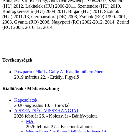
Budapest XII. Ker Hegyvidéki Művésztelep 1998-2007, Szántód
(HU) 2012, Lakitelek (HU) 2008-2011, Szentendre (HU) 2010,
Bodrogkeresztúr (HU) 2009-2011, Bugac (HU) 2011, Szolnok
(HU) 2011-13, Germansdorf (DE) 2008, Zsobok (RO) 1999-2001,
2003, Gyanta (RO) 2006, Nagypetri (RO) 2002-2012, 2014, Zerind
(RO) 2008, 2010-12, 2014.
Tevékenységek
Paszpartu nélkül - Gally A. Katalin műtermében
2019 március 22. - Erdélyi Figyelő
Kiállítások / Médiavisszhang
Kapcsolatok
2026 augusztus 10. - Torockó
A SZENTSÉG VISSZHANGJAI
2026 február 26. - Kolozsvár - Bánffy-palota
MA
2026 február 27. - Facebook album
Megnyílt az Ars Sacra kiállítás a kolozsvári