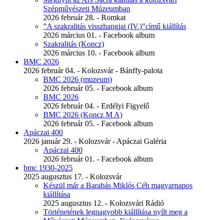
Szépművészeti Múzeumban
2026 február 28. - Romkat
”A szakralitás visszhangjai (IV.)”című kiállítás
2026 március 01. - Facebook album
Szakralitás (Koncz)
2026 március 10. - Facebook album
BMC 2026
2026 február 04. - Kolozsvár - Bánffy-palota
BMC 2026 (muzeum)
2026 február 05. - Facebook album
BMC 2026
2026 február 04. - Erdélyi Figyelő
BMC 2026 (Koncz M A)
2026 február 05. - Facebook album
Apáczai 400
2026 január 29. - Kolozsvár - Apáczai Galéria
Apáczai 400
2026 február 01. - Facebook album
bmc 1930-2025
2025 augusztus 17. - Kolozsvár
Készül már a Barabás Miklós Céh magyarnapos
kiállítása
2025 augusztus 12. - Kolozsvári Rádió
Történetének legnagyobb kiállítása nyílt meg a