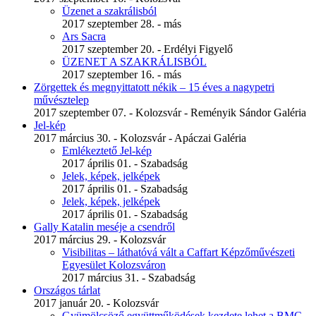
Üzenet a szakrálisból
2017 szeptember 28. - más
Ars Sacra
2017 szeptember 20. - Erdélyi Figyelő
ÜZENET A SZAKRÁLISBÓL
2017 szeptember 16. - más
Zörgettek és megnyittatott nékik – 15 éves a nagypetri
művésztelep
2017 szeptember 07. - Kolozsvár - Reményik Sándor Galéria
Jel-kép
2017 március 30. - Kolozsvár - Apáczai Galéria
Emlékeztető Jel-kép
2017 április 01. - Szabadság
Jelek, képek, jelképek
2017 április 01. - Szabadság
Jelek, képek, jelképek
2017 április 01. - Szabadság
Gally Katalin meséje a csendről
2017 március 29. - Kolozsvár
Visibilitas – láthatóvá vált a Caffart Képzőművészeti
Egyesület Kolozsváron
2017 március 31. - Szabadság
Országos tárlat
2017 január 20. - Kolozsvár
Gyümölcsöző együttműködések kezdete lehet a BMC