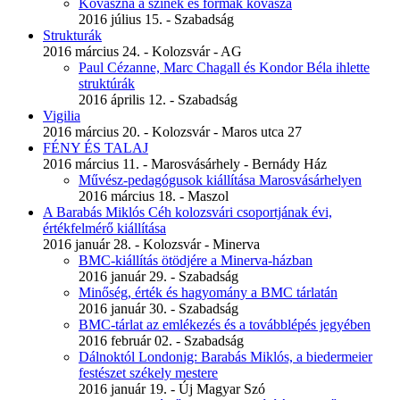
Kovászna a színek és formák kovásza
2016 július 15. - Szabadság
Strukturák
2016 március 24. - Kolozsvár - AG
Paul Cézanne, Marc Chagall és Kondor Béla ihlette
struktúrák
2016 április 12. - Szabadság
Vigilia
2016 március 20. - Kolozsvár - Maros utca 27
FÉNY ÉS TALAJ
2016 március 11. - Marosvásárhely - Bernády Ház
Művész-pedagógusok kiállítása Marosvásárhelyen
2016 március 18. - Maszol
A Barabás Miklós Céh kolozsvári csoportjának évi,
értékfelmérő kiállítása
2016 január 28. - Kolozsvár - Minerva
BMC-kiállítás ötödjére a Minerva-házban
2016 január 29. - Szabadság
Minőség, érték és hagyomány a BMC tárlatán
2016 január 30. - Szabadság
BMC-tárlat az emlékezés és a továbblépés jegyében
2016 február 02. - Szabadság
Dálnoktól Londonig: Barabás Miklós, a biedermeier
festészet székely mestere
2016 január 19. - Új Magyar Szó