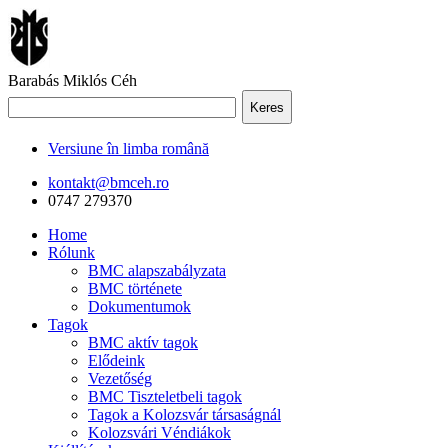
Barabás Miklós Céh
Keres
Versiune în limba română
kontakt@bmceh.ro
0747 279370
Home
Rólunk
BMC alapszabályzata
BMC története
Dokumentumok
Tagok
BMC aktív tagok
Elődeink
Vezetőség
BMC Tiszteletbeli tagok
Tagok a Kolozsvár társaságnál
Kolozsvári Véndiákok