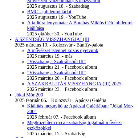
Művészeti Múzeumban, Kolozsváron
2025 augusztus 18. - Szabadság
BMC - jubileumi tárlat
2025 augusztus 19. - YouTube
A kultúra lenyomata: A Barabás Miklós Céh jubileumi
kiállítása
2025 október 30. - YouTube
A SZENTSÉG VISSZHANGJAI (III
2025 március 19. - Kolozsvár - Bánffy-palota
A művészet Istennel közös nyelvünk
2025 március 19. - más
”Visszhang a Szakrálisból III”
2025 március 21. - Facebook album
”Visszhang a Szakrálisból III”
2025 március 20. - Facebook album
A SZAKRALITÁS VISSZHANGJA (III) 2025
2025 március 23. - Facebook album
Jókai Mór 200
2025 február 06. - Kolozsvár - Apáczai Galéria
Kiállítás megnyitó az Apáczai Galériában: ”Jókai Mór-
200”
2025 február 07. - Facebook album
Megközelíteni ma a szabadság fogalmát művészi
eszközökkel
2025 március 15. - Szabadság