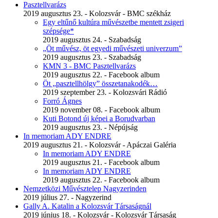
Pasztellvarázs
2019 augusztus 23. - Kolozsvár - BMC székház
Egy eltűnő kultúra művészetbe mentett zsigeri
szépsége*
2019 augusztus 24. - Szabadság
„Öt művész, öt egyedi művészeti univerzum”
2019 augusztus 23. - Szabadság
KMN 3 - BMC Pasztellvarázs
2019 augusztus 22. - Facebook album
Öt „pasztellhölgy” összetanakodék…
2019 szeptember 23. - Kolozsvári Rádió
Forró Ágnes
2019 november 08. - Facebook album
Kuti Botond új képei a Borudvarban
2019 augusztus 23. - Népújság
In memoriam ADY ENDRE
2019 augusztus 21. - Kolozsvár - Apáczai Galéria
In memoriam ADY ENDRE
2019 augusztus 21. - Facebook album
In memoriam ADY ENDRE
2019 augusztus 22. - Facebook album
Nemzetközi Művésztelep Nagyzerinden
2019 július 27. - Nagyzerind
Gally A. Katalin a Kolozsvár Társaságnál
2019 június 18. - Kolozsvár - Kolozsvár Társaság