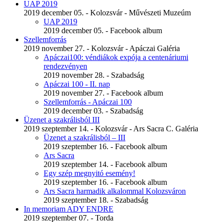
UAP 2019
2019 december 05. - Kolozsvár - Művészeti Muzeúm
UAP 2019
2019 december 05. - Facebook album
Szellemforrás
2019 november 27. - Kolozsvár - Apáczai Galéria
Apáczai100: véndiákok expója a centenáriumi
rendezvényen
2019 november 28. - Szabadság
Apáczai 100 - II. nap
2019 november 27. - Facebook album
Szellemforrás - Apáczai 100
2019 december 03. - Szabadság
Üzenet a szakrálisból III
2019 szeptember 14. - Kolozsvár - Ars Sacra C. Galéria
Üzenet a szakrálisból – III
2019 szeptember 16. - Facebook album
Ars Sacra
2019 szeptember 14. - Facebook album
Egy szép megnyitó esemény!
2019 szeptember 16. - Facebook album
Ars Sacra harmadik alkalommal Kolozsváron
2019 szeptember 18. - Szabadság
In memoriam ADY ENDRE
2019 szeptember 07. - Torda