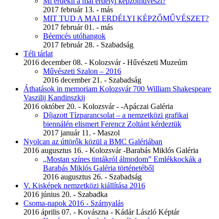
Mi érdekli a mai erdélyi képzőművészt?
2017 február 13. - más
MIT TUD A MAI ERDÉLYI KÉPZŐMŰVÉSZET?
2017 február 01. - más
Béemcés utóhangok
2017 február 28. - Szabadság
Téli tárlat
2016 december 08. - Kolozsvár - Hűvészeti Muzeúm
Művészeti Szalon – 2016
2016 december 21. - Szabadság
Áthatások in memoriam Kolozsvár 700 William Shakespeare
Vaszilij Kandinszkij
2016 október 20. - Kolozsvár - -Apáczai Galéria
Díjazott Tízparancsolat – a nemzetközi grafikai
biennálén elismert Ferencz Zoltánt kérdeztük
2017 január 11. - Maszol
Nyolcan az úttörők közül a BMC Galériában
2016 augusztus 16. - Kolozsvár -Barabás Miklós Galéria
„Mostan színes tintákról álmodom” Emlékkockák a
Barabás Miklós Galéria történetéből
2016 augusztus 26. - Szabadság
V. Kisképek nemzetközi kiállítása 2016
2016 június 20. - Szabadka
Csoma-napok 2016 - Szárnyalás
2016 április 07. - Kovászna - Kádár László Képtár